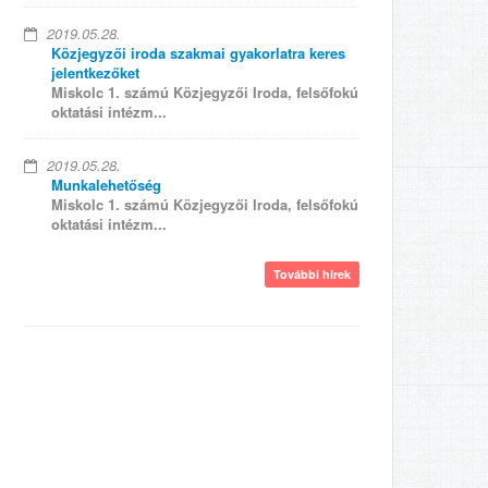
2019.05.28.
Közjegyzői iroda szakmai gyakorlatra keres
jelentkezőket
Miskolc 1. számú Közjegyzői Iroda, felsőfokú
oktatási intézm...
2019.05.28.
Munkalehetőség
Miskolc 1. számú Közjegyzői Iroda, felsőfokú
oktatási intézm...
További hírek