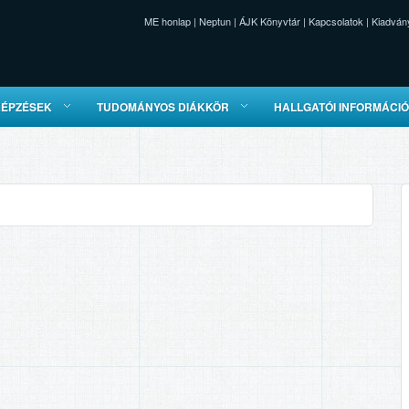
ME honlap
|
Neptun
|
ÁJK Könyvtár
|
Kapcsolatok
|
Kiadván
KÉPZÉSEK
TUDOMÁNYOS DIÁKKÖR
HALLGATÓI INFORMÁCI