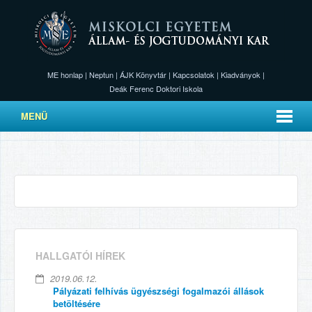
ME honlap
|
Neptun
|
ÁJK Könyvtár
|
Kapcsolatok
|
Kiadványok
|
Deák Ferenc Doktori Iskola
MENÜ
HALLGATÓI HÍREK
2019.06.12.
Pályázati felhívás ügyészségi fogalmazói állások
betöltésére