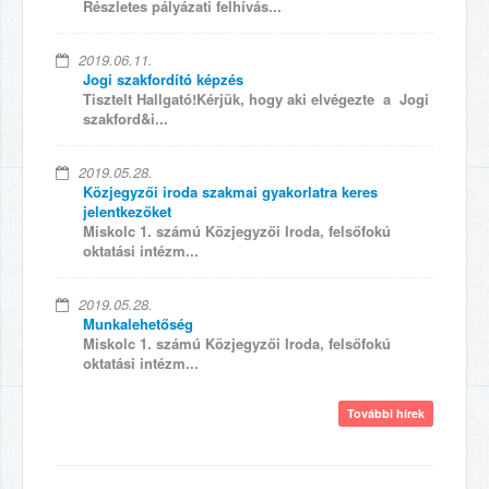
Részletes pályázati felhívás...
2019.06.11.
Jogi szakfordító képzés
Tisztelt Hallgató!Kérjük, hogy aki elvégezte a Jogi
szakford&i...
2019.05.28.
Közjegyzői iroda szakmai gyakorlatra keres
jelentkezőket
Miskolc 1. számú Közjegyzői Iroda, felsőfokú
oktatási intézm...
2019.05.28.
Munkalehetőség
Miskolc 1. számú Közjegyzői Iroda, felsőfokú
oktatási intézm...
További hírek