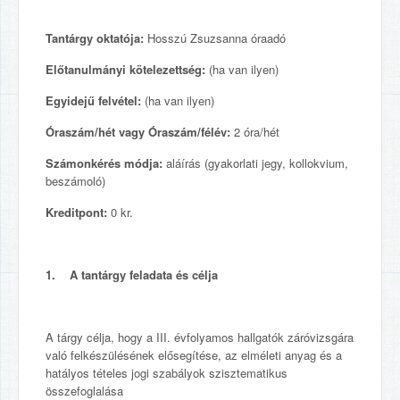
Tantárgy oktatója:
Hosszú Zsuzsanna óraadó
Előtanulmányi kötelezettség:
(ha van ilyen)
Egyidejű felvétel:
(ha van ilyen)
Óraszám/hét vagy Óraszám/félév:
2 óra/hét
Számonkérés módja:
aláírás (gyakorlati jegy, kollokvium,
beszámoló)
Kreditpont:
0 kr.
1. A tantárgy feladata és célja
A tárgy célja, hogy a III. évfolyamos hallgatók záróvizsgára
való felkészülésének elősegítése, az elméleti anyag és a
hatályos tételes jogi szabályok szisztematikus
összefoglalása