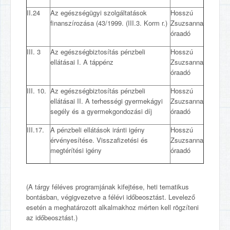
II.24
Az egészségügyi szolgáltatások
Hosszú
finanszírozása (43/1999. (III.3. Korm r.)
Zsuzsanna
óraadó
III. 3
Az egészségbiztosítás pénzbeli
Hosszú
ellátásai I. A táppénz
Zsuzsanna
óraadó
III. 10.
Az egészségbiztosítás pénzbeli
Hosszú
ellátásai II. A terhességi gyermekágyi
Zsuzsanna
segély és a gyermekgondozási díj
óraadó
III.17.
A pénzbeli ellátások iránti igény
Hosszú
érvényesítése. Visszafizetési és
Zsuzsanna
megtérítési igény
óraadó
(A tárgy féléves programjának kifejtése, heti tematikus
bontásban, végigvezetve a félévi időbeosztást. Levelező
esetén a meghatározott alkalmakhoz mérten kell rögzíteni
az időbeosztást.)