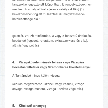
tanszékkel egyeztetett időpontban. E rendelkezések nem
mentesítik a hallgatókat a jelen szabályzat 89.§ (1)
bekezdésében foglalt mulasztási díj megfizetésének
kötelezettsége alól.”
(jelenlét, zh, zh minősítése, 3 vagy 5 fokozatú értékelés,
beadandó (jogeset, referátum, okiratszerkesztés stb.),
aláírás/jegy pótlás)
4. Vizsgakövetelmények leírása vagy Vizsgára
bocsátás feltételei vagy Számonkérés követelményei
A Tantárgyból nincs külön vizsga.
(aláírás megszerzése, szóbeli vagy írásbeli, vizsga
anyaga, vizsga menete, vizsga kezdete-vége stb.)
5. Kötelező tananyag