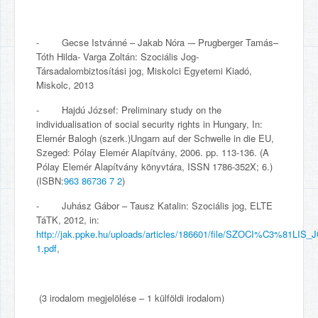
- Gecse Istvánné – Jakab Nóra -– Prugberger Tamás–
Tóth Hilda- Varga Zoltán: Szociális Jog-
Társadalombiztosítási jog, Miskolci Egyetemi Kiadó,
Miskolc, 2013
- Hajdú József: Preliminary study on the
individualisation of social security rights in Hungary, In:
Elemér Balogh (szerk.)Ungarn auf der Schwelle in die EU,
Szeged: Pólay Elemér Alapítvány, 2006. pp. 113-136. (A
Pólay Elemér Alapítvány könyvtára, ISSN 1786-352X; 6.)
(ISBN:
963 86736 7 2
)
- Juhász Gábor – Tausz Katalin: Szociális jog, ELTE
TáTK, 2012, in:
http://jak.ppke.hu/uploads/articles/186601/file/SZOCI%C3%81LIS_
1.pdf
,
(3 irodalom megjelölése – 1 külföldi irodalom)