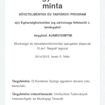
minta
KÖVETELMÉNYEK ÉS TANTÁRGYI PROGRAM
a(z) Egészségbiztosítási jog záróvizsga felkészítő c.
tantárgyból
tárgykód: AJAMU163MTN6
Munkaügyi és társadalombiztosítási igazgatási alapszak
III.évf. Nappali tagozat
2014/2015. tanév II. félév
Tárgyfelelős:
Dr.Kenderes György egyetemi docens.(név,
beosztás)
Tárgyfelelős intézet/tanszék:
Civilisztikai Tudományok
Intézete/Agrár- és Munkajogi Tanszék