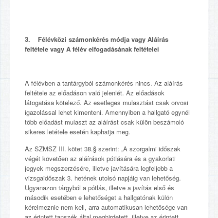
3. Félévközi számonkérés módja vagy Aláírás
feltétele vagy A félév elfogadásának feltételei
A félévben a tantárgyból számonkérés nincs. Az aláírás
feltétele az előadáson való jelenlét. Az előadások
látogatása kötelező. Az esetleges mulasztást csak orvosi
igazolással lehet kimenteni. Amennyiben a hallgató egynél
több előadást mulaszt az aláírást csak külön beszámoló
sikeres letétele esetén kaphatja meg.
Az SZMSZ III. kötet 38.§ szerint: „A szorgalmi időszak
végét követően az aláírások pótlására és a gyakorlati
jegyek megszerzésére, illetve javítására legfeljebb a
vizsgaidőszak 3. hetének utolsó napjáig van lehetőség.
Ugyanazon tárgyból a pótlás, illetve a javítás első és
második esetében e lehetőséget a hallgatónak külön
kérelmeznie nem kell, arra automatikusan lehetősége van
az érintett tanszék által meghirdetett, illetve az érintett