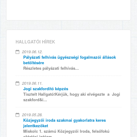
HALLGATÓI HÍREK
2019.06.12.
Pályázati felhívás ügyészségi fogalmazói állások
betöltésére
Részletes pályázati felhívás...
2019.06.11.
Jogi szakfordító képzés
Tisztelt Hallgató!Kérjük, hogy aki elvégezte a Jogi
szakford&i...
2019.05.28.
Közjegyzői iroda szakmai gyakorlatra keres
jelentkezőket
Miskolc 1. számú Közjegyzői Iroda, felsőfokú
oktatási intézm...