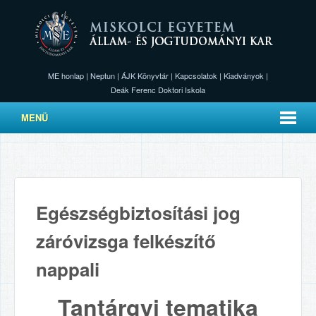
ME honlap
|
Neptun
|
ÁJK Könyvtár
|
Kapcsolatok
|
Kiadványok
|
Deák Ferenc Doktori Iskola
MENÜ
Egészségbiztosítási jog
záróvizsga felkészítő
nappali
Tantárgyi tematika