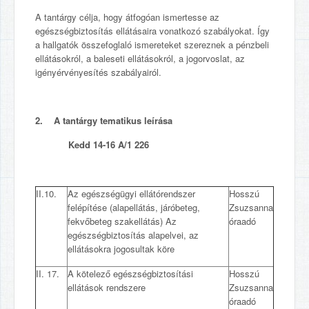
A tantárgy célja, hogy átfogóan ismertesse az
egészségbiztosítás ellátásaira vonatkozó szabályokat. Így
a hallgatók összefoglaló ismereteket szereznek a pénzbeli
ellátásokról, a baleseti ellátásokról, a jogorvoslat, az
igényérvényesítés szabályairól.
2. A tantárgy tematikus leírása
Kedd 14-16 A/1 226
II.10.
Az egészségügyi ellátórendszer
Hosszú
felépítése (alapellátás, járóbeteg,
Zsuzsanna
fekvőbeteg szakellátás) Az
óraadó
egészségbiztosítás alapelvei, az
ellátásokra jogosultak köre
II. 17.
A kötelező egészségbiztosítási
Hosszú
ellátások rendszere
Zsuzsanna
óraadó