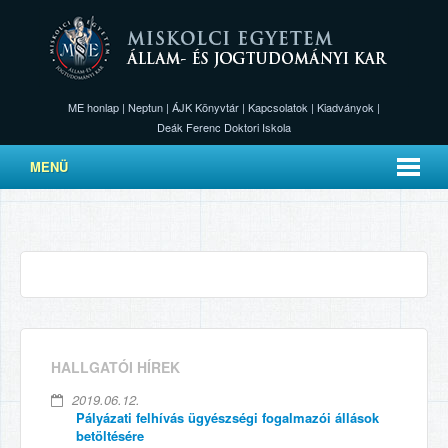
ME honlap
|
Neptun
|
ÁJK Könyvtár
|
Kapcsolatok
|
Kiadványok
|
Deák Ferenc Doktori Iskola
MENÜ
HALLGATÓI HÍREK
2019.06.12.
Pályázati felhívás ügyészségi fogalmazói állások
betöltésére