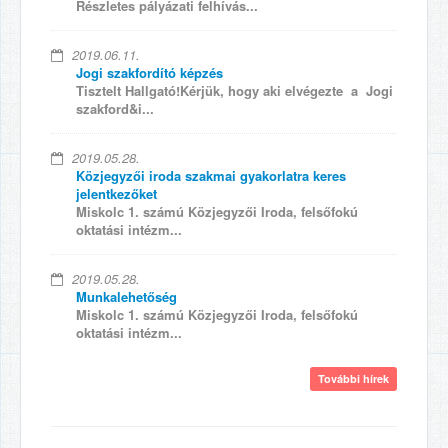
Részletes pályázati felhívás...
2019.06.11.
Jogi szakfordító képzés
Tisztelt Hallgató!Kérjük, hogy aki elvégezte a Jogi
szakford&i...
2019.05.28.
Közjegyzői iroda szakmai gyakorlatra keres
jelentkezőket
Miskolc 1. számú Közjegyzői Iroda, felsőfokú
oktatási intézm...
2019.05.28.
Munkalehetőség
Miskolc 1. számú Közjegyzői Iroda, felsőfokú
oktatási intézm...
További hírek