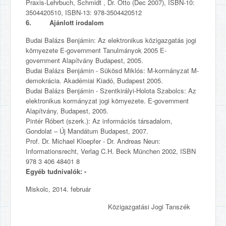
Praxis-Lehrbuch, Schmidt , Dr. Otto (Dec 2007), ISBN-10:
3504420510, ISBN-13: 978-3504420512
6. Ajánlott irodalom
Budai Balázs Benjámin: Az elektronikus közigazgatás jogi
környezete E-government Tanulmányok 2005 E-
government Alapítvány Budapest, 2005.
Budai Balázs Benjámin - Sükösd Miklós: M-kormányzat M-
demokrácia. Akadémiai Kiadó, Budapest 2005.
Budai Balázs Benjámin - Szentkirályi-Holota Szabolcs: Az
elektronikus kormányzat jogi környezete. E-government
Alapítvány, Budapest, 2005.
Pintér Róbert (szerk.): Az információs társadalom,
Gondolat – Új Mandátum Budapest, 2007.
Prof. Dr. Michael Kloepfer - Dr. Andreas Neun:
Informationsrecht, Verlag C.H. Beck München 2002, ISBN
978 3 406 48401 8
Egyéb tudnivalók: -
Miskolc, 2014. február
Közigazgatási Jogi Tanszék