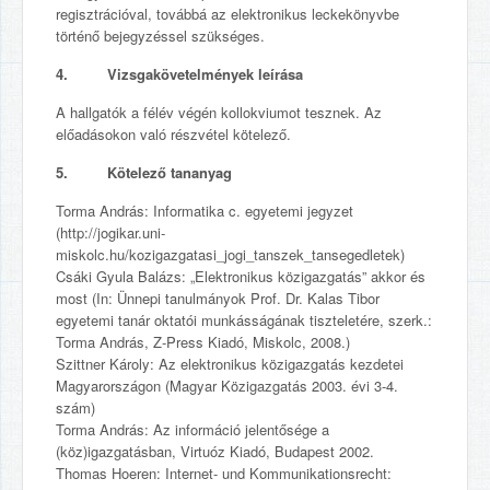
regisztrációval, továbbá az elektronikus leckekönyvbe
történő bejegyzéssel szükséges.
4. Vizsgakövetelmények leírása
A hallgatók a félév végén kollokviumot tesznek. Az
előadásokon való részvétel kötelező.
5. Kötelező tananyag
Torma András: Informatika c. egyetemi jegyzet
(http://jogikar.uni-
miskolc.hu/kozigazgatasi_jogi_tanszek_tansegedletek)
Csáki Gyula Balázs: „Elektronikus közigazgatás” akkor és
most (In: Ünnepi tanulmányok Prof. Dr. Kalas Tibor
egyetemi tanár oktatói munkásságának tiszteletére, szerk.:
Torma András, Z-Press Kiadó, Miskolc, 2008.)
Szittner Károly: Az elektronikus közigazgatás kezdetei
Magyarországon (Magyar Közigazgatás 2003. évi 3-4.
szám)
Torma András: Az információ jelentősége a
(köz)igazgatásban, Virtuóz Kiadó, Budapest 2002.
Thomas Hoeren: Internet- und Kommunikationsrecht: