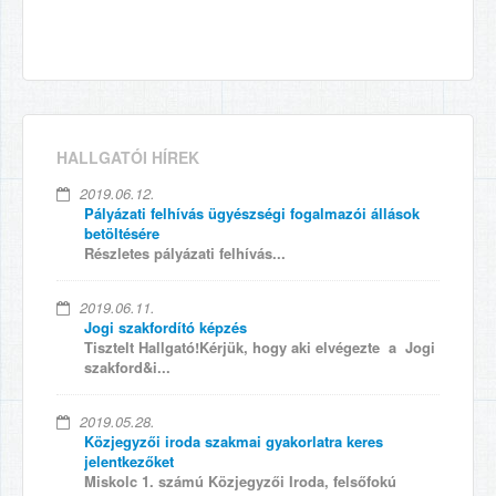
HALLGATÓI HÍREK
2019.06.12.
Pályázati felhívás ügyészségi fogalmazói állások
betöltésére
Részletes pályázati felhívás...
2019.06.11.
Jogi szakfordító képzés
Tisztelt Hallgató!Kérjük, hogy aki elvégezte a Jogi
szakford&i...
2019.05.28.
Közjegyzői iroda szakmai gyakorlatra keres
jelentkezőket
Miskolc 1. számú Közjegyzői Iroda, felsőfokú