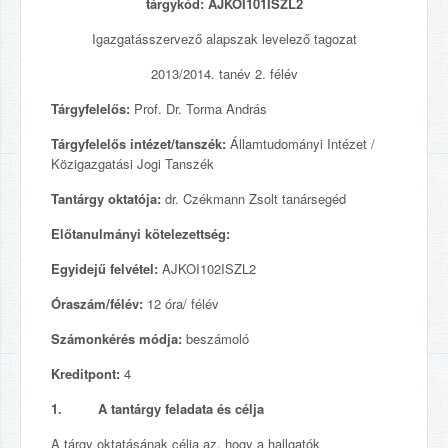
tárgykód: AJKOI101ISZL2
Igazgatásszervező alapszak levelező tagozat
2013/2014. tanév 2. félév
Tárgyfelelős:
Prof. Dr. Torma András
Tárgyfelelős intézet/tanszék:
Államtudományi Intézet /
Közigazgatási Jogi Tanszék
Tantárgy oktatója:
dr. Czékmann Zsolt tanársegéd
Előtanulmányi kötelezettség:
Egyidejű felvétel:
AJKOI102ISZL2
Óraszám/félév:
12 óra/ félév
Számonkérés módja:
beszámoló
Kreditpont:
4
1. A tantárgy feladata és célja
A tárgy oktatásának célja az, hogy a hallgatók