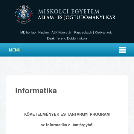
ME honlap
|
Neptun
|
ÁJK Könyvtár
|
Kapcsolatok
|
Kiadványok
|
Deák Ferenc Doktori Iskola
MENÜ
Informatika
KÖVETELMÉNYEK ÉS TANTÁRGYI PROGRAM
az Informatika c. tantárgyból