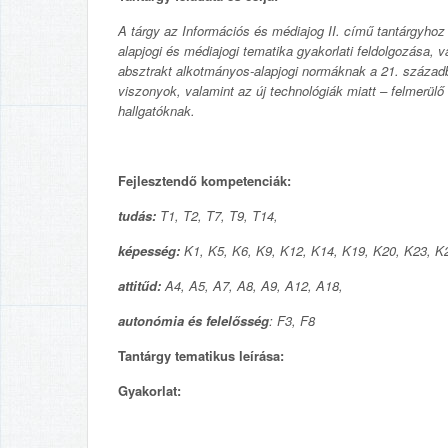
A tárgy az Információs és médiajog II. című tantárgyhoz 
alapjogi és médiajogi tematika gyakorlati feldolgozása, 
absztrakt alkotmányos-alapjogi normáknak a 21. századb
viszonyok, valamint az új technológiák miatt – felmerül
hallgatóknak.
Fejlesztendő kompetenciák:
tudás:
T1, T2, T7, T9, T14,
képesség:
K1,
K5, K6, K9, K12, K14, K19, K20, K23, K
attitűd:
A4, A5, A7, A8, A9, A12,
A18,
autonómia és felelősség
: F3, F8
Tantárgy tematikus leírása:
Gyakorlat: