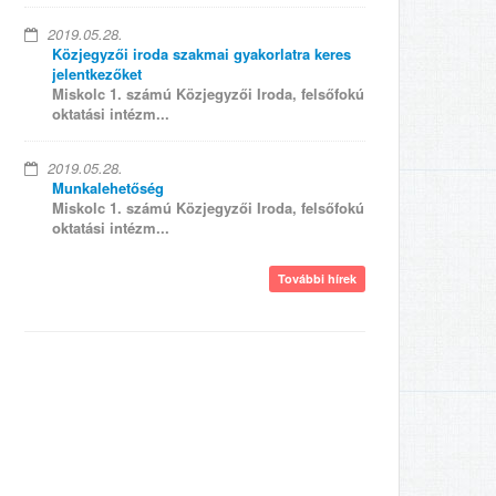
2019.05.28.
Közjegyzői iroda szakmai gyakorlatra keres
jelentkezőket
Miskolc 1. számú Közjegyzői Iroda, felsőfokú
oktatási intézm...
2019.05.28.
Munkalehetőség
Miskolc 1. számú Közjegyzői Iroda, felsőfokú
oktatási intézm...
További hírek