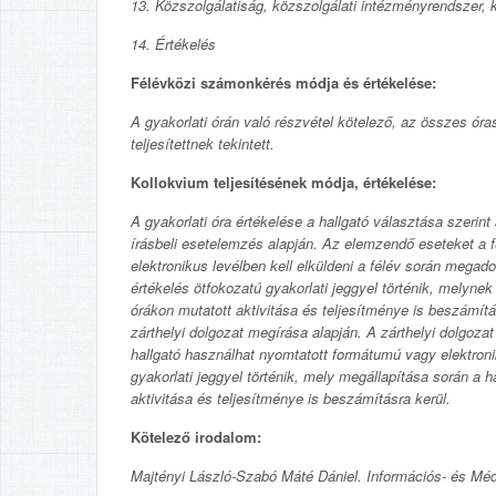
13. Közszolgálatiság, közszolgálati intézményrendszer, 
14. Értékelés
Félévközi számonkérés módja és értékelése:
A gyakorlati órán való részvétel kötelező, az összes 
teljesítettnek tekintett.
Kollokvium teljesítésének módja, értékelése:
A gyakorlati óra értékelése a hallgató választása szerint 
írásbeli esetelemzés alapján. Az elemzendő eseteket a 
elektronikus levélben kell elküldeni a félév során megad
értékelés ötfokozatú gyakorlati jeggyel történik, melynek
órákon mutatott aktivitása és teljesítménye is beszámításra
zárthelyi dolgozat megírása alapján. A zárthelyi dolgoz
hallgató használhat nyomtatott formátumú vagy elektroni
gyakorlati jeggyel történik, mely megállapítása során a ha
aktivitása és teljesítménye is beszámításra kerül.
Kötelező irodalom:
Majtényi László-Szabó Máté Dániel. Információs- és Méd