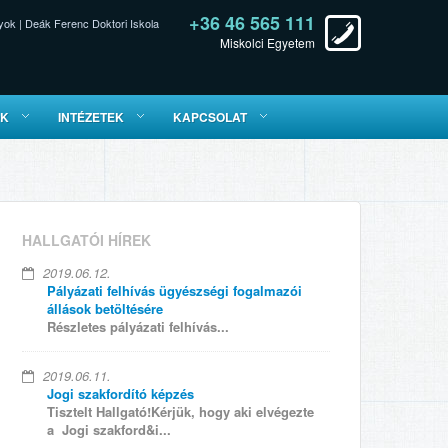
+36 46 565 111
yok
|
Deák Ferenc Doktori Iskola
Miskolci Egyetem
ÓK
INTÉZETEK
KAPCSOLAT
HALLGATÓI HÍREK
2019.06.12.
Pályázati felhívás ügyészségi fogalmazói
állások betöltésére
Részletes pályázati felhívás...
2019.06.11.
Jogi szakfordító képzés
Tisztelt Hallgató!Kérjük, hogy aki elvégezte
a Jogi szakford&i...