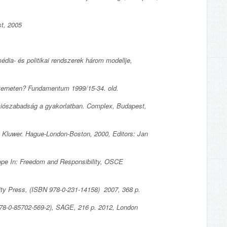
t, 2005
média- és politikai rendszerek három modellje,
terneten? Fundamentum 1999/15-34. old.
ciószabadság a gyakorlatban. Complex, Budapest,
, Kluwer. Hague-London-Boston, 2000, Editors: Jan
ope In: Freedom and Responsibility, OSCE
sity Press, (ISBN 978-0-231-14158) 2007, 368 p.
978-0-85702-569-2), SAGE, 216 p. 2012, London