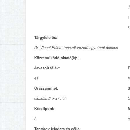
J
T
k
Tárgyfelelős:
Dr. Vinnai Edina tanszékvezető egyetemi docens
Közreműködő oktató(k):
-
Javasolt félév:
E
4T
I
Óraszám/hét:
S
előadás 2 óra / hét
O
Kreditpont:
M
2
n
Tantárgy feladata és célja: