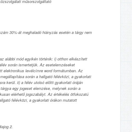
közszolgálati műsorszolgáltató
óraszám 30%-át meghaladó hiányzás esetén a tárgy nem
az alábbi mód egyikén történik: i) otthon elkészített
félév során ismertetjük. Az esetelemzéseket
ott elektronikus levélcímre word formátumban. Az
 megállapítása során a hallgató félévközi, a gyakorlati
 kerül. ii) a félév utolsó előtti gyakorlati óráján
at tárgya egy jogeset elemzése, melynek során a
kusan elérhető jogszabályt. Az értékelés ötfokozatú
llgató félévközi, a gyakorlati órákon mutatott
iajog 2.