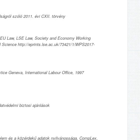
ágról szóló 2011. évi CXII. törvény
of EU Law, LSE Law, Society and Economy Working
 Science http://eprints.lse.ac.uk/73421/1/WPS2017-
ctice Geneva, International Labour Office, 1997
atvédelmi biztosi ajánlások
delem és a közérdekű adatok nyilvánossága, CompLex,