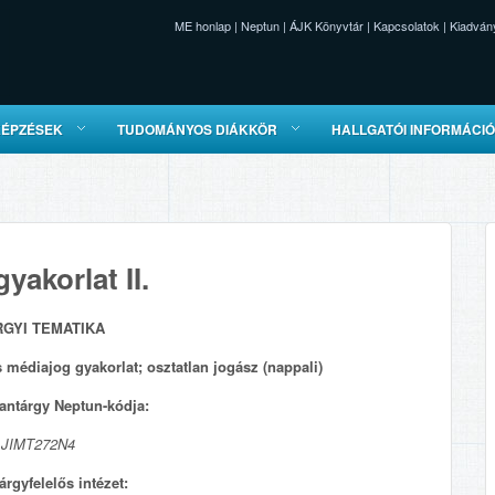
ME honlap
|
Neptun
|
ÁJK Könyvtár
|
Kapcsolatok
|
Kiadván
KÉPZÉSEK
TUDOMÁNYOS DIÁKKÖR
HALLGATÓI INFORMÁCI
yakorlat II.
RGYI TEMATIKA
s médiajog gyakorlat; osztatlan jogász (nappali)
antárgy Neptun-kódja:
JIMT272N4
árgyfelelős intézet: