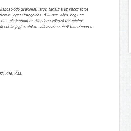
kapcsolódó gyakorlati tárgy, tartalma az információs
valamint jogesetmegoldás. A kurzus célja, hogy az
an – elsősorban az állandóan változó társadalmi
ő új nehéz jogi esetekre való alkalmazását bemutassa a
27, K29, K33,