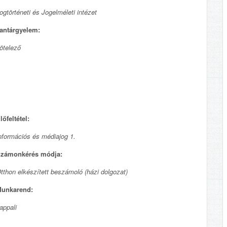
ogtörténeti és Jogelméleti intézet
antárgyelem:
ötelező
lőfeltétel:
nformációs és médiajog 1.
zámonkérés módja:
tthon elkészített beszámoló (házi dolgozat)
unkarend:
appali