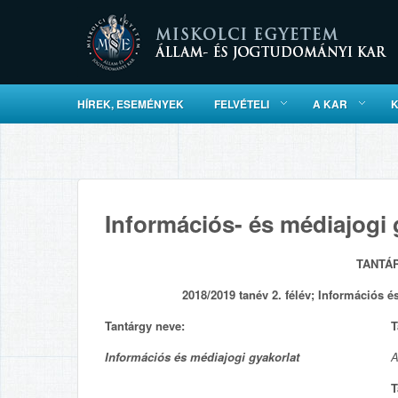
HÍREK, ESEMÉNYEK
FELVÉTELI
A KAR
Információs- és médiajogi g
TANTÁ
2018/2019 tanév 2. félév; Információs é
Tantárgy neve:
T
Információs és médiajogi gyakorlat
A
T