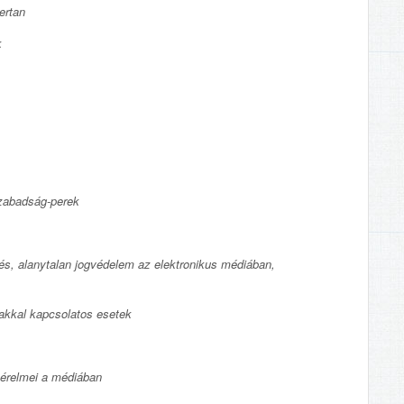
ertan
k
szabadság-perek
és, alanytalan jogvédelem az elektronikus médiában,
makkal kapcsolatos esetek
sérelmei a médiában