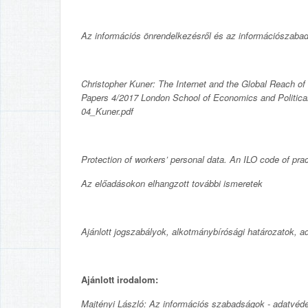
Az információs önrendelkezésről és az információszabads
Christopher Kuner: The Internet and the Global Reach 
Papers 4/2017 London School of Economics and Political
04_Kuner.pdf
Protection of workers’ personal data. An ILO code of pra
Az előadásokon elhangzott további ismeretek
Ajánlott jogszabályok, alkotmánybírósági határozatok, ad
Ajánlott irodalom:
Majtényi László: Az információs szabadságok - adatvé