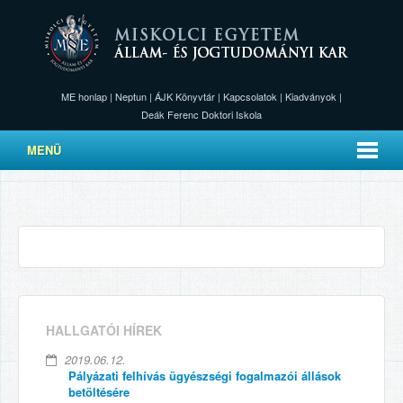
ME honlap
|
Neptun
|
ÁJK Könyvtár
|
Kapcsolatok
|
Kiadványok
|
Deák Ferenc Doktori Iskola
MENÜ
HALLGATÓI HÍREK
2019.06.12.
Pályázati felhívás ügyészségi fogalmazói állások
betöltésére