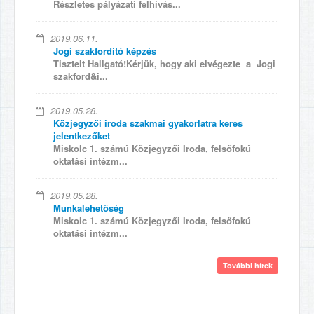
Részletes pályázati felhívás...
2019.06.11.
Jogi szakfordító képzés
Tisztelt Hallgató!Kérjük, hogy aki elvégezte a Jogi
szakford&i...
2019.05.28.
Közjegyzői iroda szakmai gyakorlatra keres
jelentkezőket
Miskolc 1. számú Közjegyzői Iroda, felsőfokú
oktatási intézm...
2019.05.28.
Munkalehetőség
Miskolc 1. számú Közjegyzői Iroda, felsőfokú
oktatási intézm...
További hírek