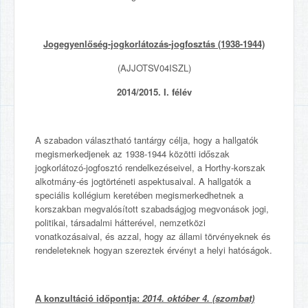
Jogegyenlőség-jogkorlátozás-jogfosztás (1938-1944)
(AJJOTSV04ISZL)
2014/2015. I. félév
A szabadon választható tantárgy célja, hogy a hallgatók
megismerkedjenek az 1938-1944 közötti időszak
jogkorlátozó-jogfosztó rendelkezéseivel, a Horthy-korszak
alkotmány-és jogtörténeti aspektusaival. A hallgatók a
speciális kollégium keretében megismerkedhetnek a
korszakban megvalósított szabadságjog megvonások jogi,
politikai, társadalmi hátterével, nemzetközi
vonatkozásaival, és azzal, hogy az állami törvényeknek és
rendeleteknek hogyan szereztek érvényt a helyi hatóságok.
A konzultáció időpontja:
2014. október 4. (szombat)