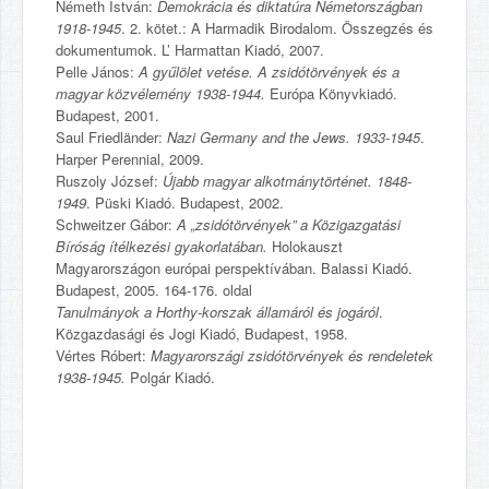
Németh István:
Demokrácia és diktatúra Németországban
1918-1945
. 2. kötet.: A Harmadik Birodalom. Összegzés és
dokumentumok. L’ Harmattan Kiadó, 2007.
Pelle János:
A gyűlölet vetése. A zsidótörvények és a
magyar közvélemény 1938-1944.
Európa Könyvkiadó.
Budapest, 2001.
Saul Friedländer:
Nazi Germany and the Jews. 1933-1945
.
Harper Perennial, 2009.
Ruszoly József:
Újabb magyar alkotmánytörténet. 1848-
1949
. Püski Kiadó. Budapest, 2002.
Schweitzer Gábor:
A „zsidótörvények” a Közigazgatási
Bíróság ítélkezési gyakorlatában.
Holokauszt
Magyarországon európai perspektívában. Balassi Kiadó.
Budapest, 2005. 164-176. oldal
Tanulmányok a Horthy-korszak államáról és jogáról
.
Közgazdasági és Jogi Kiadó, Budapest, 1958.
Vértes Róbert:
Magyarországi zsidótörvények és rendeletek
1938-1945.
Polgár Kiadó.