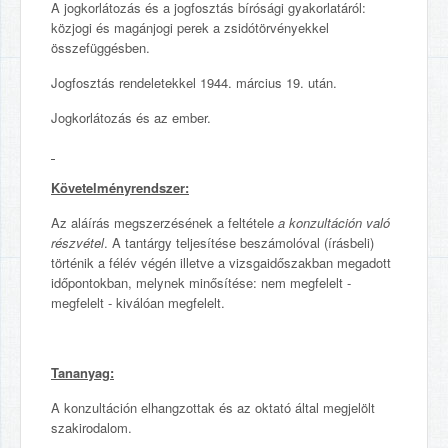
A jogkorlátozás és a jogfosztás bírósági gyakorlatáról:
közjogi és magánjogi perek a zsidótörvényekkel
összefüggésben.
Jogfosztás rendeletekkel 1944. március 19. után.
Jogkorlátozás és az ember.
Követelményrendszer:
Az aláírás megszerzésének a feltétele
a konzultáción való
részvétel
. A tantárgy teljesítése beszámolóval (írásbeli)
történik a félév végén illetve a vizsgaidőszakban megadott
időpontokban, melynek minősítése: nem megfelelt -
megfelelt - kiválóan megfelelt.
Tananyag:
A konzultáción elhangzottak és az oktató által megjelölt
szakirodalom.