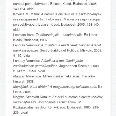
európai perspektívában. Balassi Kiadó. Budapest, 2005.
140-164. oldal
Kovács M. Mária:
A numerus clausus és a zsidótörvények
összefüggéséről.
In.: Holokauszt Magyarországon európai
perspektívában. Balassi Kiadó. Budapest, 2005. 128-140.
oldal
Lebovits Imre:
Zsidótörvények – zsidómentők.
Ex Libris
Kiadó, Budapest, 2007.
Lehotay Veronika:
A totalitárius rendszerek Hannah Arendt
munkásságában
. Sectio Juridica et Politica. Miskolc, 2009.
41-62. oldal
Lehotay Veronika:
Adalékok a mezőcsáti járás
zsidóságának gettósításához.
Jogtörténeti Szemle. 2008.
2. szám. 52-59. oldal
Magyar Törvénytár.
Millenniumi emlékkiadás. Franklin-
társulat, 1938.
Mondjátok el mi történt! A magyarországi holokausztról
. Ex
Libris, 2004.
Nagyné Szegvári Katalin:
Az első numerus clausus törvény
végrehajtásáról.
Jogtörténeti Tanulmányok IV.
Közigazgatási és Jogi Könyvkiadó. Budapest, 1980. 219-
236. oldal