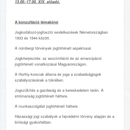
13.00.-17.00. XIX. előadó
.
A konzultáció témakörei
Jogkorlátozó-jogfosztó rendelkezések Németországban
1933 és 1944 között.
A nürnbergi törvények jogtörténeti aspektusai.
Jogkiterjesztés: az asszimiláció és az emancipáció
jogtörténeti vonatkozásai Magyarországon.
A Horthy-korszak állama és joga a szabadságjogok
szabályozásának a tükrében.
Jogszűkítés a gazdaság és a kereskedelem terén. A
strómanság jogtörténeti háttere.
A munkaszolgálat jogtörténeti háttere.
Házassági jogi szabályok a fajvédelmi törvény alapján és a
bírósági gyakorlatban.