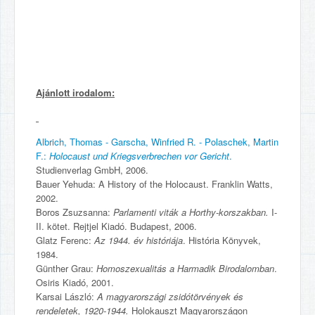
Ajánlott irodalom:
Albrich, Thomas - Garscha, Winfried R. - Polaschek, Martin
F.:
Holocaust und Kriegsverbrechen vor Gericht
.
Studienverlag GmbH, 2006.
Bauer Yehuda: A History of the Holocaust. Franklin Watts,
2002.
Boros Zsuzsanna:
Parlamenti viták a Horthy-korszakban.
I-
II. kötet. Rejtjel Kiadó. Budapest, 2006.
Glatz Ferenc:
Az 1944. év históriája
. História Könyvek,
1984.
Günther Grau:
Homoszexualitás a Harmadik Birodalomban
.
Osiris Kiadó, 2001.
Karsai László:
A magyarországi zsidótörvények és
rendeletek, 1920-1944.
Holokauszt Magyarországon