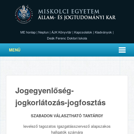
ME honlap
|
Neptun
|
ÁJK Könyvtár
|
Kapcsolatok
|
Kiadványok
|
Deák Ferenc Doktori Iskola
MENÜ
Jogegyenlőség-
jogkorlátozás-jogfosztás
SZABADON VÁLASZTHATÓ TANTÁRGY
levelező tagozatos igazgatásszervező alapszakos
hallgatók számára