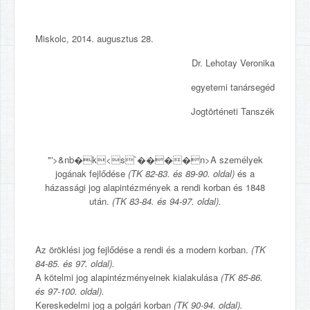
Miskolc, 2014. augusztus 28.
Dr. Lehotay Veronika
egyetemi tanársegéd
Jogtörténeti Tanszék
"'>&nb�k<s`����n>A személyek
jogának fejlődése
(TK 82-83. és 89-90. oldal)
és a
házassági jog alapintézmények a rendi korban és 1848
után.
(TK 83-84. és 94-97. oldal).
Az öröklési jog fejlődése a rendi és a modern korban.
(TK
84-85. és 97. oldal).
A kötelmi jog alapintézményeinek kialakulása
(TK 85-86.
és 97-100. oldal).
Kereskedelmi jog a polgári korban
(TK 90-94. oldal).