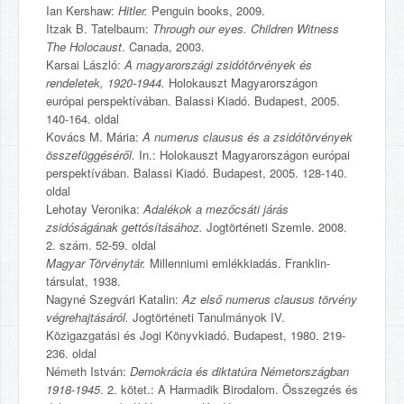
Ian Kershaw:
Hitler.
Penguin books, 2009.
Itzak B. Tatelbaum:
Through our eyes. Children Witness
The Holocaust
. Canada, 2003.
Karsai László:
A magyarországi zsidótörvények és
rendeletek, 1920-1944.
Holokauszt Magyarországon
európai perspektívában. Balassi Kiadó. Budapest, 2005.
140-164. oldal
Kovács M. Mária:
A numerus clausus és a zsidótörvények
összefüggéséről.
In.: Holokauszt Magyarországon európai
perspektívában. Balassi Kiadó. Budapest, 2005. 128-140.
oldal
Lehotay Veronika:
Adalékok a mezőcsáti járás
zsidóságának gettósításához.
Jogtörténeti Szemle. 2008.
2. szám. 52-59. oldal
Magyar Törvénytár.
Millenniumi emlékkiadás. Franklin-
társulat, 1938.
Nagyné Szegvári Katalin:
Az első numerus clausus törvény
végrehajtásáról.
Jogtörténeti Tanulmányok IV.
Közigazgatási és Jogi Könyvkiadó. Budapest, 1980. 219-
236. oldal
Németh István:
Demokrácia és diktatúra Németországban
1918-1945
. 2. kötet.: A Harmadik Birodalom. Összegzés és