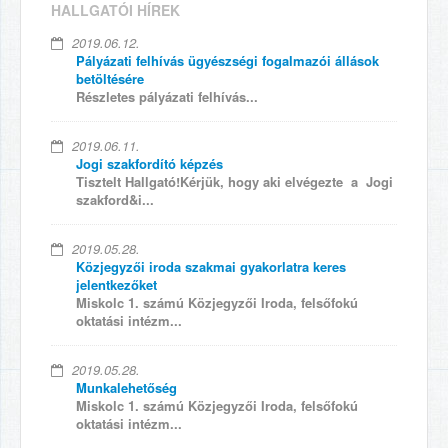
HALLGATÓI HÍREK
2019.06.12.
Pályázati felhívás ügyészségi fogalmazói állások
betöltésére
Részletes pályázati felhívás...
2019.06.11.
Jogi szakfordító képzés
Tisztelt Hallgató!Kérjük, hogy aki elvégezte a Jogi
szakford&i...
2019.05.28.
Közjegyzői iroda szakmai gyakorlatra keres
jelentkezőket
Miskolc 1. számú Közjegyzői Iroda, felsőfokú
oktatási intézm...
2019.05.28.
Munkalehetőség
Miskolc 1. számú Közjegyzői Iroda, felsőfokú
oktatási intézm...