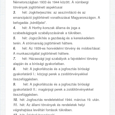
Németországban 1933 és 1944 között. A nürnbergi
törvények jogtörténeti aspektusai
3.
hét: Jogkiterjesztés: az asszimiláció és az
emancipáció jogtörténeti vonatkozásai Magyarországon. A
befogadás „kérdőjelei”.
4.
hét: A Horthy-korszak állama és joga a
szabadságjogok szabályozásának a tükrében.
5.
hét: Jogszűkítés a gazdaság és a kereskedelem
terén. A strómanság jogtörténeti háttere.
6.
hét: Az 1939-es honvédelmi törvény és módosításai:
A munkaszolgálat jogtörténeti háttere.
7.
hét: Házassági jogi szabályok a fajvédelmi törvény
alapján és a bírósági gyakorlatban.
8.
hét: A jogkorlátozás és a jogfosztás bírósági
gyakorlatáról I.: közjogi perek a zsidótörvényekkel
összefüggésben.
9.
hét: A jogkorlátozás és a jogfosztás bírósági
gyakorlatáról II.: magánjogi perek a zsidótörvényekkel
összefüggésben.
10.
hét: Jogfosztás rendeletekkel 1944. március 19. után.
11.
hét: Az állami törvények és rendeletek helyi
végrehajtása levéltári források tükrében.
12.
hét:
Írásbeli beszámoló.