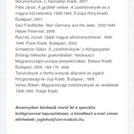
dokumentumok. L’ Harmattan Kiadó, 2007.
Pelle János:
A gyűlölet vetése. A zsidótörvények és a
magyar közvélemény 1938-1944.
Európa Könyvkiadó.
Budapest, 2001.
Saul Friedländer:
Nazi Germany and the Jews. 1933-1945
.
Harper Perennial, 2009.
Ruszoly József:
Újabb magyar alkotmánytörténet. 1848-
1949
. Püski Kiadó. Budapest, 2002.
Schweitzer Gábor:
A „zsidótörvények” a Közigazgatási
Bíróság ítélkezési gyakorlatában.
Holokauszt
Magyarországon európai perspektívában. Balassi Kiadó.
Budapest, 2005. 164-176. oldal
Tanulmányok a Horthy-korszak államáról és jogáról
.
Közgazdasági és Jogi Kiadó, Budapest, 1958.
Vértes Róbert:
Magyarországi zsidótörvények és rendeletek
1938-1945.
Polgár Kiadó.
Amennyiben kérdésük merül fel a speciális
kollégiummal kapcsolatosan, a következő e-mail címen
elérhetnek: joglehot@uni-miskolc.hu.