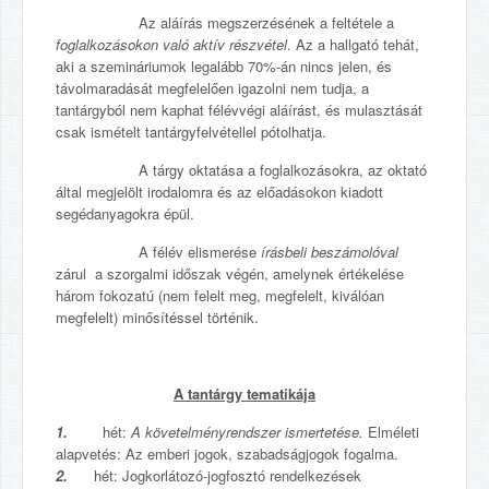
Az aláírás megszerzésének a feltétele a
foglalkozásokon való aktív részvétel
. Az a hallgató tehát,
aki a szemináriumok legalább 70%-án nincs jelen, és
távolmaradását megfelelően igazolni nem tudja, a
tantárgyból nem kaphat félévvégi aláírást, és mulasztását
csak ismételt tantárgyfelvétellel pótolhatja.
A tárgy oktatása a foglalkozásokra, az oktató
által megjelölt irodalomra és az előadásokon kiadott
segédanyagokra épül.
A félév elismerése
írásbeli beszámolóval
zárul a szorgalmi időszak végén, amelynek értékelése
három fokozatú (nem felelt meg, megfelelt, kiválóan
megfelelt) minősítéssel történik.
A tantárgy tematikája
1.
hét:
A követelményrendszer ismertetése.
Elméleti
alapvetés: Az emberi jogok, szabadságjogok fogalma.
2.
hét: Jogkorlátozó-jogfosztó rendelkezések