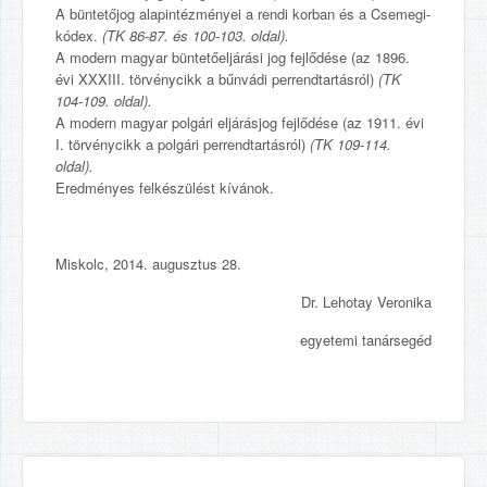
A büntetőjog alapintézményei a rendi korban és a Csemegi-
kódex.
(TK 86-87. és 100-103. oldal).
A modern magyar büntetőeljárási jog fejlődése (az 1896.
évi XXXIII. törvénycikk a bűnvádi perrendtartásról)
(TK
104-109. oldal).
A modern magyar polgári eljárásjog fejlődése (az 1911. évi
I. törvénycikk a polgári perrendtartásról)
(TK 109-114.
oldal).
Eredményes felkészülést kívánok.
Miskolc, 2014. augusztus 28.
Dr. Lehotay Veronika
egyetemi tanársegéd