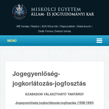
ME honlap
|
Neptun
|
ÁJK Könyvtár
|
Kapcsolatok
|
Kiadványok
|
Deák Ferenc Doktori Iskola
MENÜ
Jogegyenlőség-
jogkorlátozás-jogfosztás
SZABADON VÁLASZTHATÓ TANTÁRGY
Jogegyenlőség-jogkorlátozás-jogfosztás (1938-1944)