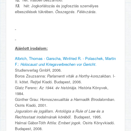
13.
hét: Jogkorlátozás és jogfosztás személyes
elbeszélések tükrében.
Összegzés. Félévzárás.
Ajánlott irodalom:
Albrich, Thomas - Garscha, Winfried R. - Polaschek, Martin
F.:
Holocaust und Kriegsverbrechen vor Gericht
.
Studienverlag GmbH, 2006.
Boros Zsuzsanna:
Parlamenti viták a Horthy-korszakban.
I-
II. kötet. Rejtjel Kiadó. Budapest, 2006.
Glatz Ferenc:
Az 1944. év históriája
. História Könyvek,
1984.
Günther Grau:
Homoszexualitás a Harmadik Birodalomban
.
Osiris Kiadó, 2001.
Joguralom és jogállam. Antológia a Rule of Law és a
Rechtsstaat irodalmának köréből
. Budapest, 1995.
Halmai Gábor-Tóth Attila:
Emberi jogok.
Osiris Könyvkiadó.
Budapest, 2008.