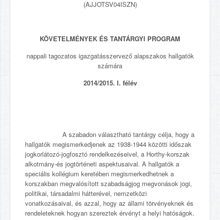
(AJJOTSV04ISZN)
KÖVETELMÉNYEK ÉS TANTÁRGYI PROGRAM
nappali tagozatos igazgatásszervező alapszakos hallgatók
számára
2014/2015. I. félév
A szabadon választható tantárgy célja, hogy a
hallgatók megismerkedjenek az 1938-1944 közötti időszak
jogkorlátozó-jogfosztó rendelkezéseivel, a Horthy-korszak
alkotmány-és jogtörténeti aspektusaival. A hallgatók a
speciális kollégium keretében megismerkedhetnek a
korszakban megvalósított szabadságjog megvonások jogi,
politikai, társadalmi hátterével, nemzetközi
vonatkozásaival, és azzal, hogy az állami törvényeknek és
rendeleteknek hogyan szereztek érvényt a helyi hatóságok.