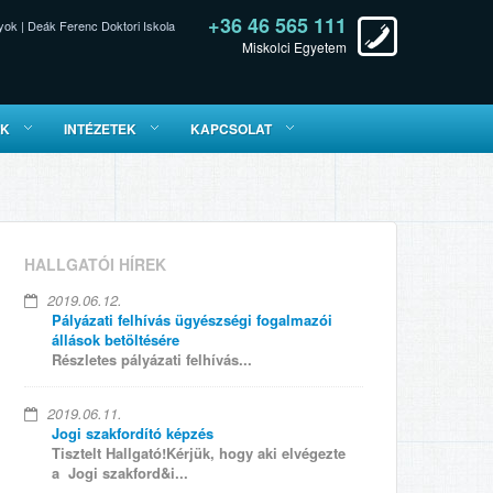
+36 46 565 111
yok
|
Deák Ferenc Doktori Iskola
Miskolci Egyetem
ÓK
INTÉZETEK
KAPCSOLAT
HALLGATÓI HÍREK
2019.06.12.
Pályázati felhívás ügyészségi fogalmazói
állások betöltésére
Részletes pályázati felhívás...
2019.06.11.
Jogi szakfordító képzés
Tisztelt Hallgató!Kérjük, hogy aki elvégezte
a Jogi szakford&i...