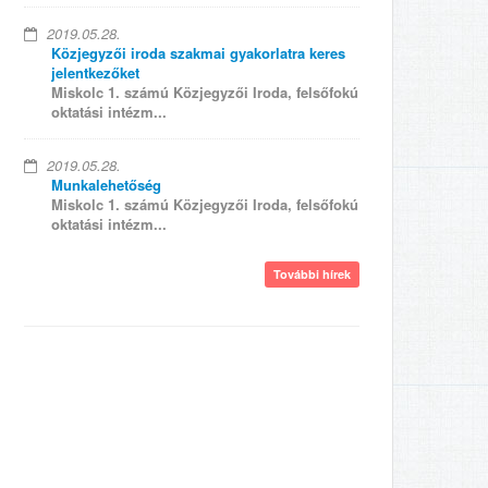
2019.05.28.
Közjegyzői iroda szakmai gyakorlatra keres
jelentkezőket
Miskolc 1. számú Közjegyzői Iroda, felsőfokú
oktatási intézm...
2019.05.28.
Munkalehetőség
Miskolc 1. számú Közjegyzői Iroda, felsőfokú
oktatási intézm...
További hírek