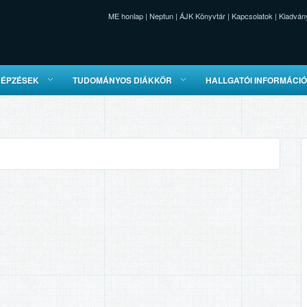
ME honlap
|
Neptun
|
ÁJK Könyvtár
|
Kapcsolatok
|
Kiadván
KÉPZÉSEK
TUDOMÁNYOS DIÁKKÖR
HALLGATÓI INFORMÁCI