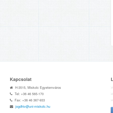
Kapcsolat
H-3515, Miskolc Egyetemváros
Tel: +36 46 565-170
Fax: +36 46 367-933
jogdhiv@uni-miskolc.hu