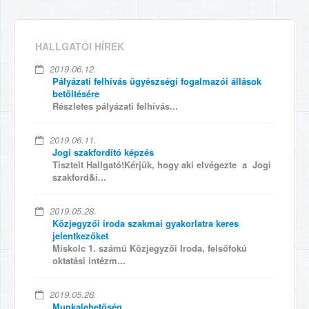
HALLGATÓI HÍREK
2019.06.12.
Pályázati felhívás ügyészségi fogalmazói állások
betöltésére
Részletes pályázati felhívás...
2019.06.11.
Jogi szakfordító képzés
Tisztelt Hallgató!Kérjük, hogy aki elvégezte a Jogi
szakford&i...
2019.05.28.
Közjegyzői iroda szakmai gyakorlatra keres
jelentkezőket
Miskolc 1. számú Közjegyzői Iroda, felsőfokú
oktatási intézm...
2019.05.28.
Munkalehetőség