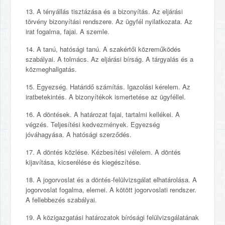
13. A tényállás tisztázása és a bizonyítás. Az eljárási
törvény bizonyítási rendszere. Az ügyfél nyilatkozata. Az
irat fogalma, fajai. A szemle.
14. A tanú, hatósági tanú. A szakértői közreműködés
szabályai. A tolmács. Az eljárási bírság. A tárgyalás és a
közmeghallgatás.
15. Egyezség. Határidő számítás. Igazolási kérelem. Az
iratbetekintés. A bizonyítékok ismertetése az ügyféllel.
16. A döntések. A határozat fajai, tartalmi kellékei. A
végzés. Teljesítési kedvezmények. Egyezség
jóváhagyása. A hatósági szerződés.
17. A döntés közlése. Kézbesítési vélelem. A döntés
kijavítása, kicserélése és kiegészítése.
18. A jogorvoslat és a döntés-felülvizsgálat elhatárolása. A
jogorvoslat fogalma, elemei. A kötött jogorvoslati rendszer.
A fellebbezés szabályai.
19. A közigazgatási határozatok bírósági felülvizsgálatának