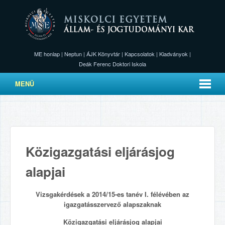
ME honlap
|
Neptun
|
ÁJK Könyvtár
|
Kapcsolatok
|
Kiadványok
|
Deák Ferenc Doktori Iskola
MENÜ
Közigazgatási eljárásjog
alapjai
Vizsgakérdések a 2014/15-es tanév I. félévében az
igazgatásszervező alapszaknak
Közigazgatási eljárásjog alapjai