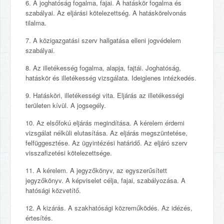
6. A joghatóság fogalma, fajai. A hatáskör fogalma és
szabályai. Az eljárási kötelezettség. A hatáskörelvonás
tilalma.
7. A közigazgatási szerv hallgatása elleni jogvédelem
szabályai.
8. Az illetékesség fogalma, alapja, fajtái. Joghatóság,
hatáskör és illetékesség vizsgálata. Ideiglenes intézkedés.
9. Hatásköri, illetékességi vita. Eljárás az illetékességi
területen kívül. A jogsegély.
10. Az elsőfokú eljárás megindítása. A kérelem érdemi
vizsgálat nélküli elutasítása. Az eljárás megszüntetése,
felfüggesztése. Az ügyintézési határidő. Az eljáró szerv
visszafizetési kötelezettsége.
11. A kérelem. A jegyzőkönyv, az egyszerűsített
jegyzőkönyv. A képviselet célja, fajai, szabályozása. A
hatósági közvetítő.
12. A kizárás. A szakhatósági közreműködés. Az idézés,
értesítés.