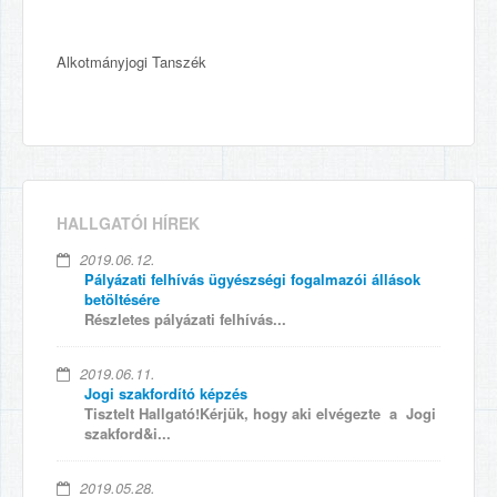
Alkotmányjogi Tanszék
HALLGATÓI HÍREK
2019.06.12.
Pályázati felhívás ügyészségi fogalmazói állások
betöltésére
Részletes pályázati felhívás...
2019.06.11.
Jogi szakfordító képzés
Tisztelt Hallgató!Kérjük, hogy aki elvégezte a Jogi
szakford&i...
2019.05.28.