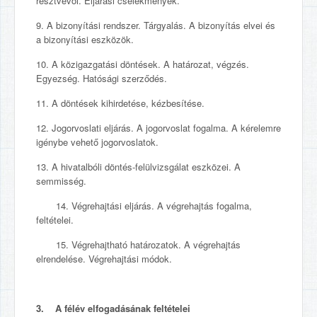
résztvevői. Eljárási cselekmények.
9. A bizonyítási rendszer. Tárgyalás. A bizonyítás elvei és
a bizonyítási eszközök.
10. A közigazgatási döntések. A határozat, végzés.
Egyezség. Hatósági szerződés.
11. A döntések kihirdetése, kézbesítése.
12. Jogorvoslati eljárás. A jogorvoslat fogalma. A kérelemre
igénybe vehető jogorvoslatok.
13. A hivatalbóli döntés-felülvizsgálat eszközei. A
semmisség.
14. Végrehajtási eljárás. A végrehajtás fogalma,
feltételei.
15. Végrehajtható határozatok. A végrehajtás
elrendelése. Végrehajtási módok.
3. A félév elfogadásának feltételei