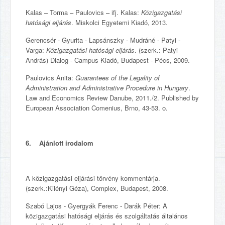
Kalas – Torma – Paulovics – ifj. Kalas:
Közigazgatási
hatósági eljárás
. Miskolci Egyetemi Kiadó, 2013.
Gerencsér - Gyurita - Lapsánszky - Mudráné - Patyi -
Varga:
Közigazgatási hatósági eljárás
. (szerk.: Patyi
András) Dialog - Campus Kiadó, Budapest - Pécs, 2009.
Paulovics Anita:
Guarantees of the Legality of
Administration and Administrative Procedure in Hungary
.
Law and Economics Review Danube, 2011./2. Published by
European Association Comenius, Brno, 43-53. o.
6. Ajánlott irodalom
A közigazgatási eljárási törvény kommentárja.
(szerk.:Kilényi Géza), Complex, Budapest, 2008.
Szabó Lajos - Gyergyák Ferenc - Darák Péter: A
közigazgatási hatósági eljárás és szolgáltatás általános