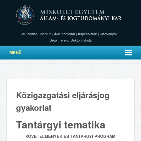
ME honlap
|
Neptun
|
ÁJK Könyvtár
|
Kapcsolatok
|
Kiadványok
|
Deák Ferenc Doktori Iskola
MENÜ
Közigazgatási eljárásjog
gyakorlat
Tantárgyi tematika
KÖVETELMÉNYEK ÉS TANTÁRGYI PROGRAM