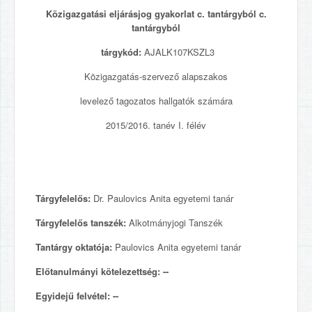
Közigazgatási eljárásjog gyakorlat c. tantárgyból c.
tantárgyból
tárgykód:
AJALK107KSZL3
Közigazgatás-szervező alapszakos
levelező tagozatos hallgatók számára
2015/2016. tanév I. félév
Tárgyfelelős:
Dr. Paulovics Anita egyetemi tanár
Tárgyfelelős tanszék:
Alkotmányjogi Tanszék
Tantárgy oktatója:
Paulovics Anita egyetemi tanár
Előtanulmányi kötelezettség: --
Egyidejű felvétel: --