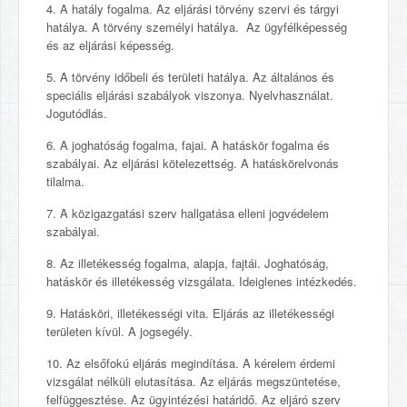
4. A hatály fogalma. Az eljárási törvény szervi és tárgyi
hatálya. A törvény személyi hatálya. Az ügyfélképesség
és az eljárási képesség.
5. A törvény időbeli és területi hatálya. Az általános és
speciális eljárási szabályok viszonya. Nyelvhasználat.
Jogutódlás.
6. A joghatóság fogalma, fajai. A hatáskör fogalma és
szabályai. Az eljárási kötelezettség. A hatáskörelvonás
tilalma.
7. A közigazgatási szerv hallgatása elleni jogvédelem
szabályai.
8. Az illetékesség fogalma, alapja, fajtái. Joghatóság,
hatáskör és illetékesség vizsgálata. Ideiglenes intézkedés.
9. Hatásköri, illetékességi vita. Eljárás az illetékességi
területen kívül. A jogsegély.
10. Az elsőfokú eljárás megindítása. A kérelem érdemi
vizsgálat nélküli elutasítása. Az eljárás megszüntetése,
felfüggesztése. Az ügyintézési határidő. Az eljáró szerv