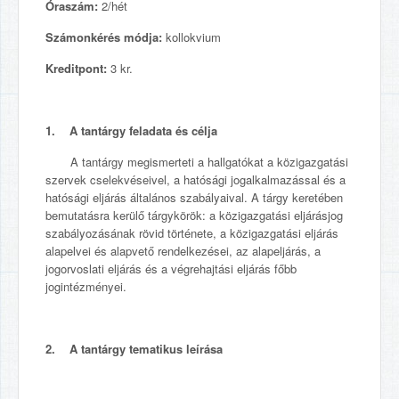
Óraszám:
2/hét
Számonkérés módja:
kollokvium
Kreditpont:
3 kr.
1. A tantárgy feladata és célja
A tantárgy megismerteti a hallgatókat a közigazgatási
szervek cselekvéseivel, a hatósági jogalkalmazással és a
hatósági eljárás általános szabályaival. A tárgy keretében
bemutatásra kerülő tárgykörök: a közigazgatási eljárásjog
szabályozásának rövid története, a közigazgatási eljárás
alapelvei és alapvető rendelkezései, az alapeljárás, a
jogorvoslati eljárás és a végrehajtási eljárás főbb
jogintézményei.
2. A tantárgy tematikus leírása