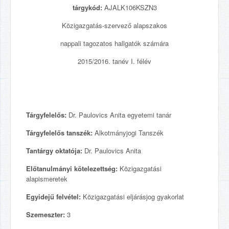
tárgykód:
AJALK106KSZN3
Közigazgatás-szervező alapszakos
nappali tagozatos hallgatók számára
2015/2016. tanév I. félév
Tárgyfelelős:
Dr. Paulovics Anita egyetemi tanár
Tárgyfelelős tanszék:
Alkotmányjogi Tanszék
Tantárgy oktatója:
Dr. Paulovics Anita
Előtanulmányi kötelezettség:
Közigazgatási
alapismeretek
Egyidejű felvétel:
Közigazgatási eljárásjog gyakorlat
Szemeszter:
3