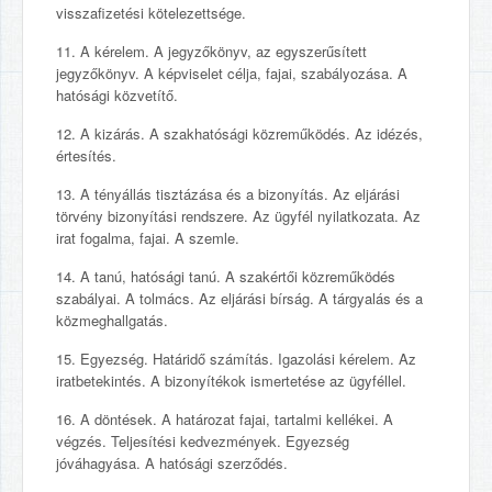
visszafizetési kötelezettsége.
11. A kérelem. A jegyzőkönyv, az egyszerűsített
jegyzőkönyv. A képviselet célja, fajai, szabályozása. A
hatósági közvetítő.
12. A kizárás. A szakhatósági közreműködés. Az idézés,
értesítés.
13. A tényállás tisztázása és a bizonyítás. Az eljárási
törvény bizonyítási rendszere. Az ügyfél nyilatkozata. Az
irat fogalma, fajai. A szemle.
14. A tanú, hatósági tanú. A szakértői közreműködés
szabályai. A tolmács. Az eljárási bírság. A tárgyalás és a
közmeghallgatás.
15. Egyezség. Határidő számítás. Igazolási kérelem. Az
iratbetekintés. A bizonyítékok ismertetése az ügyféllel.
16. A döntések. A határozat fajai, tartalmi kellékei. A
végzés. Teljesítési kedvezmények. Egyezség
jóváhagyása. A hatósági szerződés.