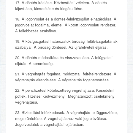
17. A döntés közlése. Kézbesítési vélelem. A döntés
kijavítása, kicserélése és kiegészítése.
18. A jogorvoslat és a döntés-felülvizsgálat elhatárolása. A
jogorvoslat fogalma, elemei. A kötött jogorvoslati rendszer.
A fellebbezés szabályai.
19. A közigazgatási határozatok bírósági felülvizsgálatának
szabályai. A bíróság döntései. Az újrafelvételi eljárás.
20. A döntés módosítása és visszavonása. A felügyeleti
eljárás. A semmisség.
21. A végrehajtás fogalma, módozatai, feltételrendszere. A
végrehajtás elrendelése. A végrehajtás foganatosítása.
22. A pénzfizetési kötelezettség végrehajtása. Késedelmi
pótlék. Fizetési kedvezmény. Meghatározott cselekmény
végrehajtása.
23. Biztosítási intézkedések. A végrehajtás felfüggesztése,
megszüntetése. A végrehajtáshoz való jog elévülése.
Jogorvoslatok a végrehajtási eljárásban.