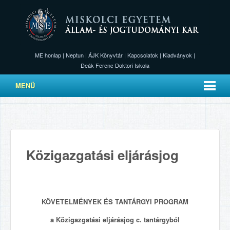
ME honlap
|
Neptun
|
ÁJK Könyvtár
|
Kapcsolatok
|
Kiadványok
|
Deák Ferenc Doktori Iskola
MENÜ
Közigazgatási eljárásjog
KÖVETELMÉNYEK ÉS TANTÁRGYI PROGRAM
a Közigazgatási eljárásjog c. tantárgyból