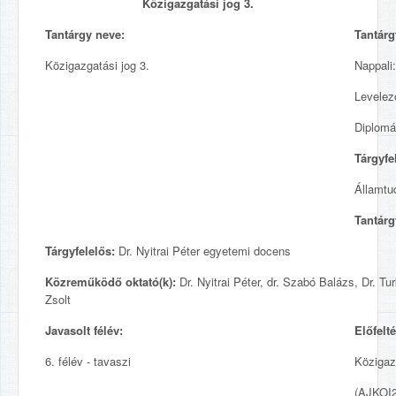
Közigazgatási jog 3.
Tantárgy neve:
Tantárg
Közigazgatási jog 3.
Nappali
Levelez
Diplomá
Tárgyfe
Államtu
Tantárg
Tárgyfelelős:
Dr. Nyitrai Péter egyetemi docens
Közreműködő oktató(k):
Dr. Nyitrai Péter, dr. Szabó Balázs, Dr. T
Zsolt
Javasolt félév:
Előfelté
6. félév - tavaszi
Közigaz
(AJKOI