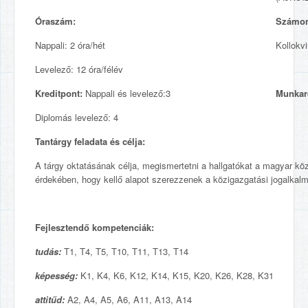
Óraszám:
Számon
Nappali: 2 óra/hét
Kollokv
Levelező: 12 óra/félév
Kreditpont:
Nappali és levelező:3
Munkar
Diplomás levelező: 4
Tantárgy feladata és célja:
A tárgy oktatásának célja, megismertetni a hallgatókat a magyar kö
érdekében, hogy kellő alapot szerezzenek a közigazgatási jogalka
Fejlesztendő kompetenciák:
tudás:
T1, T4, T5, T10, T11, T13, T14
képesség:
K1, K4, K6, K12, K14, K15, K20, K26, K28, K31
attitűd:
A2, A4, A5, A6, A11, A13, A14