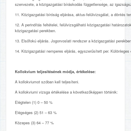
szervezete, a közigazgatási bíráskodás függetlensége, az igazságs
11. Közigazgatási bíróság eljárása, aktus-felülvizsgálat, a döntés te
12. A perindítás feltételei, felülvizsgálható közigazgatási határozato
közigazgatási perekben.
13. Elsőfokú eljárás. Jogorvoslati rendszer a közigazgatási perekbe
14. Közigazgatási nemperes eljárás, egyszerűsített per. Különleges 
Kollokvium teljesítésének módja, értékelése:
A kollokviumot szóban kell teljesíteni.
A kollokviumi vizsga értékelése a következőképpen történik:
Elégtelen (1) 0 – 50 %
Elégséges (2) 51 – 63 %
Közepes (3) 64 – 77 %