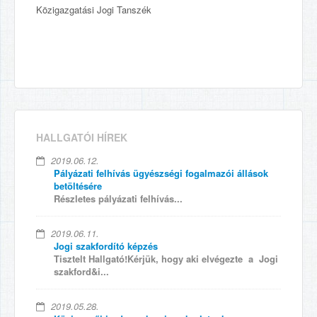
Közigazgatási Jogi Tanszék
HALLGATÓI HÍREK
2019.06.12.
Pályázati felhívás ügyészségi fogalmazói állások
betöltésére
Részletes pályázati felhívás...
2019.06.11.
Jogi szakfordító képzés
Tisztelt Hallgató!Kérjük, hogy aki elvégezte a Jogi
szakford&i...
2019.05.28.