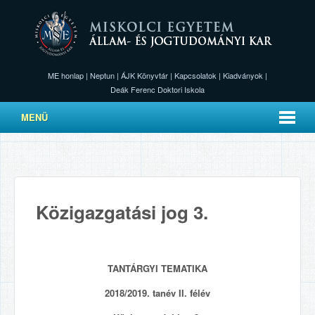
ME honlap
|
Neptun
|
ÁJK Könyvtár
|
Kapcsolatok
|
Kiadványok
|
Deák Ferenc Doktori Iskola
MENÜ
Közigazgatási jog 3.
TANTÁRGYI TEMATIKA
2018/2019. tanév II. félév