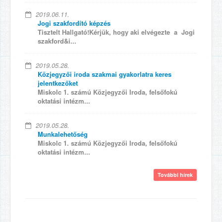
2019.06.11.
Jogi szakfordító képzés
Tisztelt Hallgató!Kérjük, hogy aki elvégezte a Jogi
szakford&i...
2019.05.28.
Közjegyzői iroda szakmai gyakorlatra keres
jelentkezőket
Miskolc 1. számú Közjegyzői Iroda, felsőfokú
oktatási intézm...
2019.05.28.
Munkalehetőség
Miskolc 1. számú Közjegyzői Iroda, felsőfokú
oktatási intézm...
További hírek