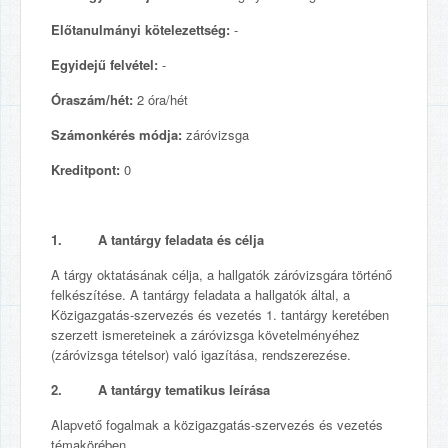
Előtanulmányi kötelezettség:
-
Egyidejű felvétel:
-
Óraszám/hét:
2 óra/hét
Számonkérés módja:
záróvizsga
Kreditpont:
0
1. A tantárgy feladata és célja
A tárgy oktatásának célja, a hallgatók záróvizsgára történő
felkészítése. A tantárgy feladata a hallgatók által, a
Közigazgatás-szervezés és vezetés 1. tantárgy keretében
szerzett ismereteinek a záróvizsga követelményéhez
(záróvizsga tételsor) való igazítása, rendszerezése.
2. A tantárgy tematikus leírása
Alapvető fogalmak a közigazgatás-szervezés és vezetés
témakörében