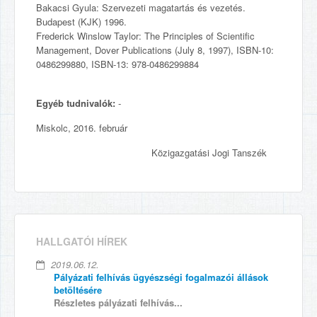
Bakacsi Gyula: Szervezeti magatartás és vezetés.
Budapest (KJK) 1996.
Frederick Winslow Taylor: The Principles of Scientific
Management, Dover Publications (July 8, 1997), ISBN-10:
0486299880, ISBN-13: 978-0486299884
Egyéb tudnivalók:
-
Miskolc, 2016. február
Közigazgatási Jogi Tanszék
HALLGATÓI HÍREK
2019.06.12.
Pályázati felhívás ügyészségi fogalmazói állások
betöltésére
Részletes pályázati felhívás...