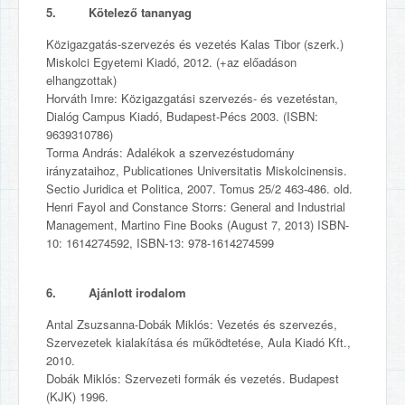
5. Kötelező tananyag
Közigazgatás-szervezés és vezetés Kalas Tibor (szerk.)
Miskolci Egyetemi Kiadó, 2012. (+az előadáson
elhangzottak)
Horváth Imre: Közigazgatási szervezés- és vezetéstan,
Dialóg Campus Kiadó, Budapest-Pécs 2003. (ISBN:
9639310786)
Torma András: Adalékok a szervezéstudomány
irányzataihoz, Publicationes Universitatis Miskolcinensis.
Sectio Juridica et Politica, 2007. Tomus 25/2 463-486. old.
Henri Fayol and Constance Storrs: General and Industrial
Management, Martino Fine Books (August 7, 2013) ISBN-
10: 1614274592, ISBN-13: 978-1614274599
6. Ajánlott irodalom
Antal Zsuzsanna-Dobák Miklós: Vezetés és szervezés,
Szervezetek kialakítása és működtetése, Aula Kiadó Kft.,
2010.
Dobák Miklós: Szervezeti formák és vezetés. Budapest
(KJK) 1996.