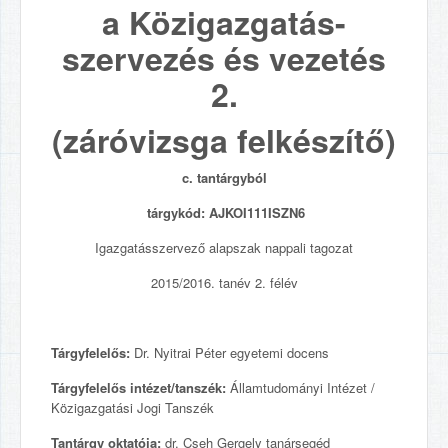
a Közigazgatás-
szervezés és vezetés
2.
(záróvizsga felkészítő)
c. tantárgyból
tárgykód:
AJKOI111ISZN6
Igazgatásszervező alapszak nappali tagozat
2015/2016. tanév 2. félév
Tárgyfelelős:
Dr. Nyitrai Péter egyetemi docens
Tárgyfelelős intézet/tanszék:
Államtudományi Intézet /
Közigazgatási Jogi Tanszék
Tantárgy oktatója:
dr. Cseh Gergely tanársegéd