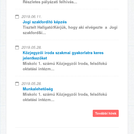
Részletes pályázati felhívás...
2019.06.11.
Jogi szakfordító képzés
Tisztelt Hallgató!Kérjük, hogy aki elvégezte a Jogi
szakford&i...
2019.05.28.
Közjegyzői iroda szakmai gyakorlatra keres
jelentkezőket
Miskolc 1. számú Közjegyzői Iroda, felsőfokú
oktatási intézm...
2019.05.28.
Munkalehetőség
Miskolc 1. számú Közjegyzői Iroda, felsőfokú
oktatási intézm...
További hírek