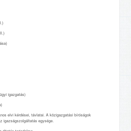
.)
I.)
ása)
gyi igazgatás)
a)
nos elvi kérdései, távlatai. A közigazgatási bíróságok
az igazságszolgáltatás egysége.
 a döntés terjedelme