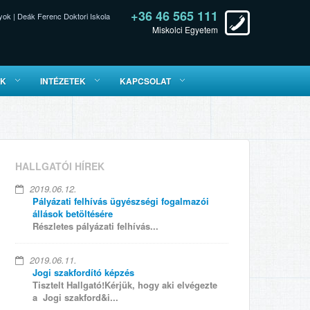
+36 46 565 111
yok
|
Deák Ferenc Doktori Iskola
Miskolci Egyetem
ÓK
INTÉZETEK
KAPCSOLAT
HALLGATÓI HÍREK
2019.06.12.
Pályázati felhívás ügyészségi fogalmazói
állások betöltésére
Részletes pályázati felhívás...
2019.06.11.
Jogi szakfordító képzés
Tisztelt Hallgató!Kérjük, hogy aki elvégezte
a Jogi szakford&i...