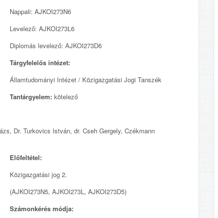
Nappali: AJKOI273N6
Levelező: AJKOI273L6
Diplomás levelező: AJKOI273D6
Tárgyfelelős intézet:
Államtudományi Intézet / Közigazgatási Jogi Tanszék
Tantárgyelem:
kötelező
alázs, Dr. Turkovics István, dr. Cseh Gergely, Czékmann
Előfeltétel:
Közigazgatási jog 2.
(AJKOI273N5, AJKOI273L, AJKOI273D5)
Számonkérés módja: