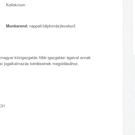
Kollokvium
Munkarend:
nappali/(diplomás)levelező
a magyar közigazgatás főbb igazgatási ágaival annak
ási jogalkalmazás kérdéseinek megoldásához.
K31