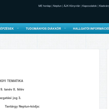
ME honlap
|
Neptun
|
ÁJK Könyvtár
|
Kapcsolatok
|
Kiadván
KÉPZÉSEK
TUDOMÁNYOS DIÁKKÖR
HALLGATÓI INFORMÁCI
RGYI TEMATIKA
9. tanév II. félév
zgatási jog 3.
Tantárgy Neptun-kódja: