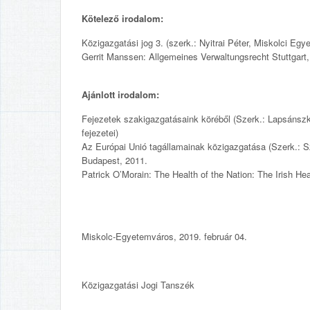
Kötelező irodalom:
Közigazgatási jog 3. (szerk.: Nyitrai Péter, Miskolci Eg
Gerrit Manssen: Allgemeines Verwaltungsrecht Stuttgart,
Ajánlott irodalom:
Fejezetek szakigazgatásaink köréből (Szerk.: Lapsánsz
fejezetei)
Az Európai Unió tagállamainak közigazgatása (Szerk.: 
Budapest, 2011.
Patrick O’Morain: The Health of the Nation: The Irish H
Miskolc-Egyetemváros, 2019. február 04.
Közigazgatási Jogi Tanszék