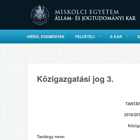
HÍREK, ESEMÉNYEK
FELVÉTELI
A KAR
Közigazgatási jog 3.
TANTÁ
2018/201
Köziga
Tantárgy neve: