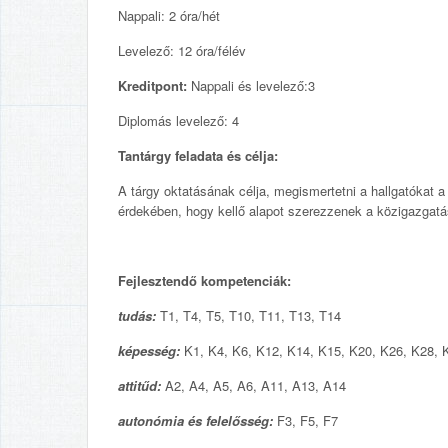
Nappali: 2 óra/hét
Levelező: 12 óra/félév
Kreditpont:
Nappali és levelező:3
Diplomás levelező: 4
Tantárgy feladata és célja:
A tárgy oktatásának célja, megismertetni a hallgatókat 
érdekében, hogy kellő alapot szerezzenek a közigazgat
Fejlesztendő kompetenciák:
tudás:
T1, T4, T5, T10, T11, T13, T14
képesség:
K1, K4, K6, K12, K14, K15, K20, K26, K28, 
attitűd:
A2, A4, A5, A6, A11, A13, A14
autonómia és felelősség:
F3, F5, F7