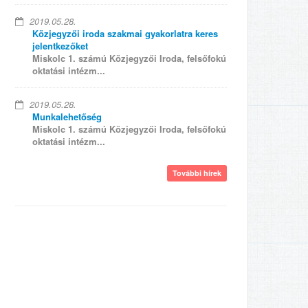
2019.05.28.
Közjegyzői iroda szakmai gyakorlatra keres
jelentkezőket
Miskolc 1. számú Közjegyzői Iroda, felsőfokú
oktatási intézm...
2019.05.28.
Munkalehetőség
Miskolc 1. számú Közjegyzői Iroda, felsőfokú
oktatási intézm...
További hírek