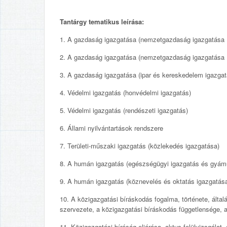
Tantárgy tematikus leírása:
1. A gazdaság igazgatása (nemzetgazdaság igazgatása I
2. A gazdaság igazgatása (nemzetgazdaság igazgatása I
3. A gazdaság igazgatása (ipar és kereskedelem igazgat
4. Védelmi igazgatás (honvédelmi igazgatás)
5. Védelmi igazgatás (rendészeti igazgatás)
6. Állami nyilvántartások rendszere
7. Területi-műszaki igazgatás (közlekedés igazgatása)
8. A humán igazgatás (egészségügyi igazgatás és gyámü
9. A humán igazgatás (köznevelés és oktatás igazgatás
10. A közigazgatási bíráskodás fogalma, története, általá
szervezete, a közigazgatási bíráskodás függetlensége, 
11. Közigazgatási bíróság eljárása, aktus-felülvizsgálat,