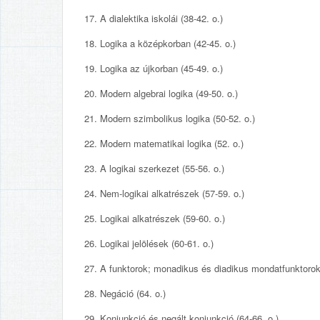
17. A dialektika iskolái (38-42. o.)
18. Logika a középkorban (42-45. o.)
19. Logika az újkorban (45-49. o.)
20. Modern algebrai logika (49-50. o.)
21. Modern szimbolikus logika (50-52. o.)
22. Modern matematikai logika (52. o.)
23. A logikai szerkezet (55-56. o.)
24. Nem-logikai alkatrészek (57-59. o.)
25. Logikai alkatrészek (59-60. o.)
26. Logikai jelölések (60-61. o.)
27. A funktorok; monadikus és diadikus mondatfunktorok 
28. Negáció (64. o.)
29. Konjunkció és negált konjunkció (64-66. o.)