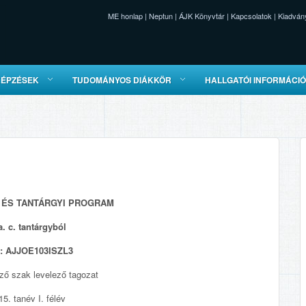
ME honlap
|
Neptun
|
ÁJK Könyvtár
|
Kapcsolatok
|
Kiadván
KÉPZÉSEK
TUDOMÁNYOS DIÁKKÖR
HALLGATÓI INFORMÁCI
ÉS TANTÁRGYI PROGRAM
a.
c. tantárgyból
d:
AJJOE103ISZL3
ző szak levelező tagozat
5. tanév I. félév