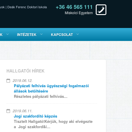
+36 46 565 111
yok
|
Deák Ferenc Doktori Iskola
Miskolci Egyetem
ÓK
INTÉZETEK
KAPCSOLAT
HALLGATÓI HÍREK
2019.06.12.
Pályázati felhívás ügyészségi fogalmazói
állások betöltésére
Részletes pályázati felhívás...
2019.06.11.
Jogi szakfordító képzés
Tisztelt Hallgató!Kérjük, hogy aki elvégezte
a Jogi szakford&i...