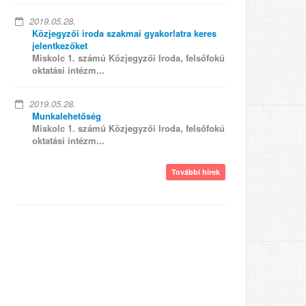
2019.05.28.
Közjegyzői iroda szakmai gyakorlatra keres
jelentkezőket
Miskolc 1. számú Közjegyzői Iroda, felsőfokú
oktatási intézm...
2019.05.28.
Munkalehetőség
Miskolc 1. számú Közjegyzői Iroda, felsőfokú
oktatási intézm...
További hírek