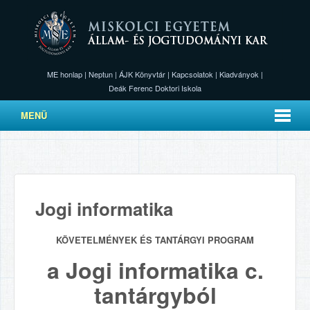
ME honlap
|
Neptun
|
ÁJK Könyvtár
|
Kapcsolatok
|
Kiadványok
|
Deák Ferenc Doktori Iskola
MENÜ
Jogi informatika
KÖVETELMÉNYEK ÉS TANTÁRGYI PROGRAM
a Jogi informatika c.
tantárgyból