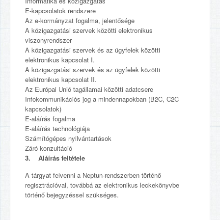
Informatika és közigazgatás
E-kapcsolatok rendszere
Az e-kormányzat fogalma, jelentősége
A közigazgatási szervek közötti elektronikus
viszonyrendszer
A közigazgatási szervek és az ügyfelek közötti
elektronikus kapcsolat I.
A közigazgatási szervek és az ügyfelek közötti
elektronikus kapcsolat II.
Az Európai Unió tagállamai közötti adatcsere
Infokommunikációs jog a mindennapokban (B2C, C2C
kapcsolatok)
E-aláírás fogalma
E-aláírás technológiája
Számítógépes nyilvántartások
Záró konzultáció
3. Aláírás feltétele
A tárgyat felvenni a Neptun-rendszerben történő
regisztrációval, továbbá az elektronikus leckekönyvbe
történő bejegyzéssel szükséges.