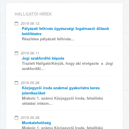
HALLGATÓI HÍREK
2019.06.12.
Pályázati felhívás ügyészségi fogalmazói állások
betöltésére
Részletes pályázati felhívás...
2019.06.11.
Jogi szakfordító képzés
Tisztelt Hallgató!Kérjük, hogy aki elvégezte a Jogi
szakford&i...
2019.05.28.
Közjegyzői iroda szakmai gyakorlatra keres
jelentkezőket
Miskolc 1. számú Közjegyzői Iroda, felsőfokú
oktatási intézm...
2019.05.28.
Munkalehetőség
Miskolc 1. számú Közjegyzői Iroda, felsőfokú