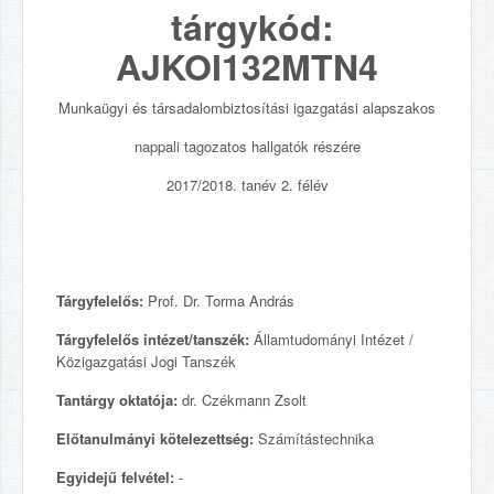
tárgykód:
AJKOI132MTN4
Munkaügyi és társadalombiztosítási igazgatási alapszakos
nappali tagozatos hallgatók részére
2017/2018. tanév 2. félév
Tárgyfelelős:
Prof. Dr. Torma András
Tárgyfelelős intézet/tanszék:
Államtudományi Intézet /
Közigazgatási Jogi Tanszék
Tantárgy oktatója:
dr. Czékmann Zsolt
Előtanulmányi kötelezettség:
Számítástechnika
Egyidejű felvétel:
-