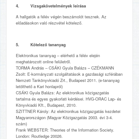
4. Vizsgakövetelmények leírása
A hallgatók a félév végén beszámolót tesznek. Az
előadásokon való részvétel kötelező.
5. Kötelező tananyag
Elektronikus tananyag – elérhető a félév elején
meghatározott online felületről.
TORMA András – CSÁKI Gyula Balázs – CZÉKMANN
Zsolt: E-kormányzati szolgáltatások a gazdasági szférában
Nemzeti Tankönyvkiadó Zrt., Budapest 2011. (e-tananyag
letölthető a Kari honlapról)
CSÁKI Gyula Balázs: Az elektronikus közigazgatás
tartalma és egyes gyakorlati kérdései. HVG-ORAC Lap- és
Könyvkiadó Kft., Budapest, 2010.
SZITTNER Károly: Az elektronikus közigazgatás kezdetei
Magyarországon (Magyar Közigazgatás 2003. évi 3-4.
szám)
Frank WEBSTER: Theories of the Information Society.
London: Routledge 20026.