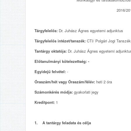
2016/201
Tárgyfelelős:
Dr. Juhász Ágnes egyetemi adjunktus
Tárgyfelelős intézet/tanszék:
CTI/ Polgári Jogi Tanszék
Tantárgy oktatója:
Dr. Juhász Ágnes egyetemi adjunktu
Előtanulmányi kötelezettség: -
Egyidejű felvétel:
-
Óraszám/hét vagy Óraszám/félév:
heti 2 óra
Számonkérés módja:
gyakorlati jegy
Kreditpont:
1
1. A tantárgy feladata és célja