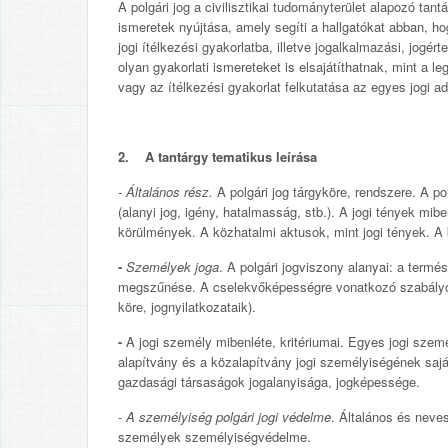
A polgári jog a civilisztikai tudományterület alapozó tan
ismeretek nyújtása, amely segíti a hallgatókat abban, ho
jogi ítélkezési gyakorlatba, illetve jogalkalmazási, jogé
olyan gyakorlati ismereteket is elsajátíthatnak, mint a
vagy az ítélkezési gyakorlat felkutatása az egyes jogi a
2. A tantárgy tematikus leírása
- Általános rész.
A polgári jog tárgyköre, rendszere. A po
(alanyi jog, igény, hatalmasság, stb.). A jogi tények mi
körülmények. A közhatalmi aktusok, mint jogi tények. A
-
Személyek joga
. A polgári jogviszony alanyai: a ter
megszűnése. A cselekvőképességre vonatkozó szabályok
köre, jognyilatkozataik).
-
A jogi személy mibenléte, kritériumai. Egyes jogi szem
alapítvány és a közalapítvány jogi személyiségének saj
gazdasági társaságok jogalanyisága, jogképessége.
-
A személyiség polgári jogi védelme
. Általános és neve
személyek személyiségvédelme.