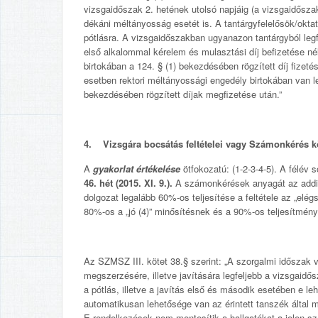
vizsgaidőszak 2. hetének utolsó napjáig (a vizsgaidősz
dékáni méltányosság esetét is. A tantárgyfelelősök/oktat
pótlásra. A vizsgaidőszakban ugyanazon tantárgyból legfe
első alkalommal kérelem és mulasztási díj befizetése n
birtokában a 124. § (1) bekezdésében rögzített díj fizeté
esetben rektori méltányossági engedély birtokában van le
bekezdésében rögzített díjak megfizetése után.”
4. Vizsgára bocsátás feltételei vagy Számonkérés 
A
gyakorlat értékelése
ötfokozatú: (1-2-3-4-5). A félév 
46. hét (2015. XI. 9.).
A számonkérések anyagát az addig
dolgozat legalább 60%-os teljesítése a feltétele az „elé
80%-os a „jó (4)” minősítésnek és a 90%-os teljesítményt 
Az SZMSZ III. kötet 38.§ szerint: „A szorgalmi időszak v
megszerzésére, illetve javítására legfeljebb a vizsgaidő
a pótlás, illetve a javítás első és második esetében e le
automatikusan lehetősége van az érintett tanszék által me
E rendelkezések nem mentesítik a hallgatókat a jelen sz