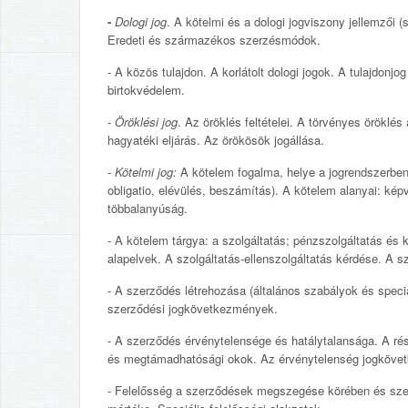
-
Dologi jog
. A kötelmi és a dologi jogviszony jellemzői
Eredeti és származékos szerzésmódok.
- A közös tulajdon. A korlátolt dologi jogok. A tulajdonj
birtokvédelem.
- Öröklési jog
. Az öröklés feltételei. A törvényes öröklé
hagyatéki eljárás. Az örökösök jogállása.
- Kötelmi jog:
A kötelem fogalma, helye a jogrendszerben
obligatio, elévülés, beszámítás). A kötelem alanyai: kép
többalanyúság.
- A kötelem tárgya: a szolgáltatás; pénzszolgáltatás és
alapelvek. A szolgáltatás-ellenszolgáltatás kérdése. A szo
- A szerződés létrehozása (általános szabályok és spec
szerződési jogkövetkezmények.
- A szerződés érvénytelensége és hatálytalansága. A ré
és megtámadhatósági okok. Az érvénytelenség jogkövet
- Felelősség a szerződések megszegése körében és szerz