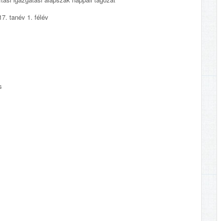
7. tanév 1. félév
s