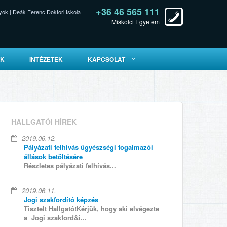
+36 46 565 111
yok
|
Deák Ferenc Doktori Iskola
Miskolci Egyetem
ÓK
INTÉZETEK
KAPCSOLAT
HALLGATÓI HÍREK
2019.06.12.
Pályázati felhívás ügyészségi fogalmazói
állások betöltésére
Részletes pályázati felhívás...
2019.06.11.
Jogi szakfordító képzés
Tisztelt Hallgató!Kérjük, hogy aki elvégezte
a Jogi szakford&i...