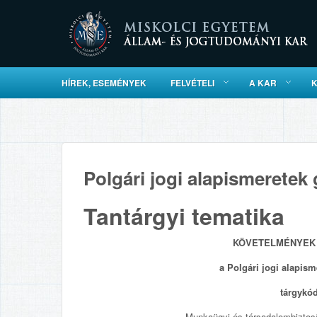
HÍREK, ESEMÉNYEK
FELVÉTELI
A KAR
Polgári jogi alapismeretek 
Tantárgyi tematika
KÖVETELMÉNYEK 
a Polgári jogi alapism
tárgykó
Munkaügyi és társadalombiztosít