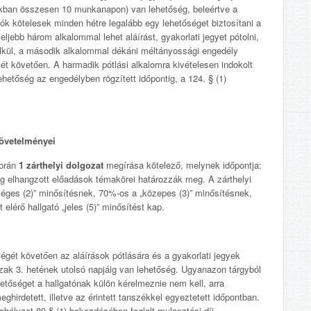
akban összesen 10 munkanapon) van lehetőség, beleértve a
ók kötelesek minden hétre legalább egy lehetőséget biztosítani a
ljebb három alkalommal lehet aláírást, gyakorlati jegyet pótolni,
élkül, a második alkalommal dékáni méltányossági engedély
sét követően. A harmadik pótlási alkalomra kivételesen indokolt
hetőség az engedélyben rögzített időpontig, a 124. § (1)
követelményei
során
1
zárthelyi dolgozat
megírása kötelező, melynek időpontja:
 elhangzott előadások témakörei határozzák meg. A zárthelyi
gséges (2)” minősítésnek, 70%-os a „közepes (3)” minősítésnek,
elérő hallgató „jeles (5)” minősítést kap.
égét követően az aláírások pótlására és a gyakorlati jegyek
szak 3. hetének utolsó napjáig van lehetőség. Ugyanazon tárgyból
hetőséget a hallgatónak külön kérelmeznie nem kell, arra
ghirdetett, illetve az érintett tanszékkel egyeztetett időpontban.
abályzat 89.§ (1) bekezdésében foglalt mulasztási díj