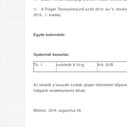
¾ A Polgári Törvénykönyvről szóló 2013. évi V. törvény 
2015., 1. kiadás)
Egyéb tudnivalók:
Gyakorlati beosztás:
Tb. 1.
csütörtök 8-10-ig
A/6. 22/B.
Az oktatók a tanszéki szobák ajtaján feltüntetett időpo
hallgatók rendelkezésére állnak.
Miskolc, 2016. augusztus 26.