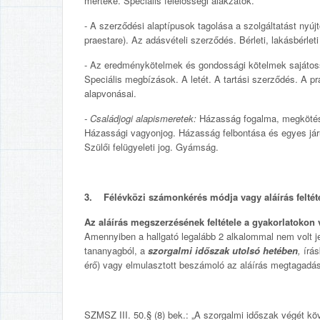
mértéke. Speciális felelősségi alakzatok.
- A szerződési alaptípusok tagolása a szolgáltatást nyújt
praestare). Az adásvételi szerződés. Bérleti, lakásbérlet
- Az eredménykötelmek és gondossági kötelmek sajátoss
Speciális megbízások. A letét. A tartási szerződés. A pr
alapvonásai.
- Családjogi alapismeretek:
Házasság fogalma, megkötése
Házassági vagyonjog. Házasság felbontása és egyes jár
Szülői felügyeleti jog. Gyámság.
3. Félévközi számonkérés módja vagy aláírás feltétel
Az aláírás megszerzésének feltétele a gyakorlatokon v
Amennyiben a hallgató legalább 2 alkalommal nem volt jel
tananyagból, a
szorgalmi időszak utolsó hetében
,
írás
érő) vagy elmulasztott beszámoló az aláírás megtagadá
SZMSZ III. 50.§ (8) bek.: „A szorgalmi időszak végét köv