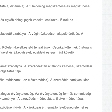
 (statika, dinamika). A tulajdonjog megszerzése és megszűnése.
og és egyéb dologi jogok védelmi eszközei. Birtok és
s alapvető szabályai. A végintézkedésen alapuló öröklés. A
. Kötelem-keletkeztető tényállások. Csonka kötelmek (naturalis
viselet és álképviselet, egyidejű és egymást követő
 kamatszabályok. A szerződéstan általános kérdései, szerződési
lgáltatás fajai.
iális módozatok, az előszerződés). A szerződés hatályosulása,
szleges érvénytelenség. Az érvénytelenség formái; semmisségi
kezményei. A szerződés módosulása, illetve módosítása.
ődésen kívül. A károkozásért fennálló felelősség elemei és