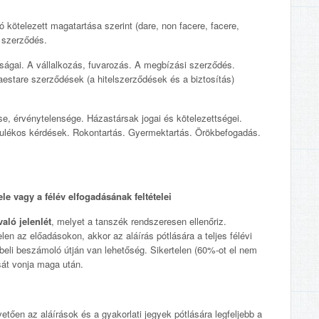
ó kötelezett magatartása szerint (dare, non facere, facere,
i szerződés.
ágai. A vállalkozás, fuvarozás. A megbízási szerződés.
aestare szerződések (a hitelszerződések és a biztosítás)
, érvénytelensége. Házastársak jogai és kötelezettségei.
ulékos kérdések. Rokontartás. Gyermektartás. Örökbefogadás.
e vagy a félév elfogadásának feltételei
aló jelenlét
, melyet a tanszék rendszeresen ellenőriz.
en az előadásokon, akkor az aláírás pótlására a teljes félévi
beli beszámoló útján van lehetőség. Sikertelen (60%-ot el nem
sát vonja maga után.
etően az aláírások és a gyakorlati jegyek pótlására legfeljebb a