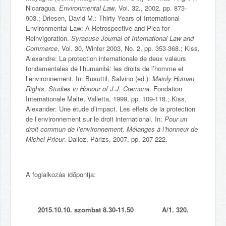
Nicaragua.
Environmental Law
, Vol. 32., 2002, pp. 873-
903.; Driesen, David M.: Thirty Years of International
Environmental Law: A Retrospective and Plea for
Reinvigoration.
Syracuse Journal of International Law and
Commerce
, Vol. 30, Winter 2003, No. 2, pp. 353-368.; Kiss,
Alexandre: La protection internationale de deux valeurs
fondamentales de l’humanité: les droits de l’homme et
l’environnement. In: Busuttil, Salvino (ed.):
Mainly Human
Rights, Studies in Honour of J.J. Cremona
. Fondation
Internationale Malte, Valletta, 1999, pp. 109-118.; Kiss,
Alexander: Une étude d’impact. Les effets de la protection
de l’environnement sur le droit international. In:
Pour un
droit commun de l’environnement, Mélanges à l’honneur de
Michel Prieur
. Dalloz, Párizs, 2007, pp. 207-222.
A foglalkozás időpontja:
2015.10.10. szombat 8.30-11.50 A/1. 320.