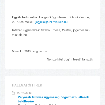
Egyéb tudnivalók:
Hallgatói ügyintézés: Dobozi Zsoltné,
20-79-es mellék,
jogjulia@uni-miskolc.hu
Intézeti ügyintézés:
Szabó Emese, 22-899, jogemeseni-
miskolc.hu
Miskolc, 2015. augusztus
Nemzetközi Jogi Intézeti Tanszék
HALLGATÓI HÍREK
2019.06.12.
Pályázati felhívás ügyészségi fogalmazói állások
betöltésére