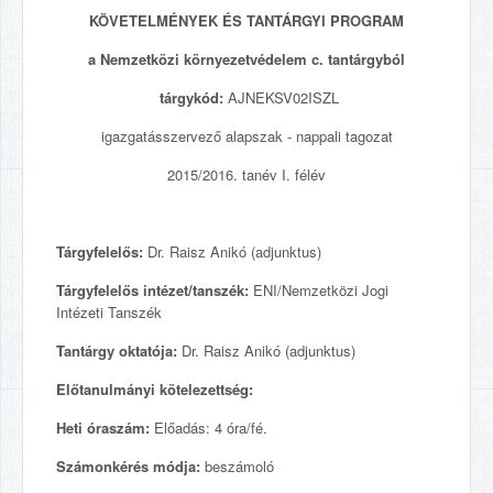
KÖVETELMÉNYEK ÉS TANTÁRGYI PROGRAM
a Nemzetközi környezetvédelem c. tantárgyból
tárgykód:
AJNEKSV02ISZL
igazgatásszervező alapszak - nappali tagozat
2015/2016. tanév I. félév
Tárgyfelelős:
Dr. Raisz Anikó (adjunktus)
Tárgyfelelős intézet/tanszék:
ENI/Nemzetközi Jogi
Intézeti Tanszék
Tantárgy oktatója:
Dr. Raisz Anikó (adjunktus)
Előtanulmányi kötelezettség:
Heti óraszám:
Előadás: 4 óra/fé.
Számonkérés módja:
beszámoló