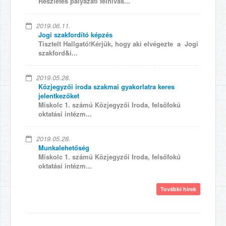
Részletes pályázati felhívás...
2019.06.11.
Jogi szakfordító képzés
Tisztelt Hallgató!Kérjük, hogy aki elvégezte a Jogi
szakford&i...
2019.05.28.
Közjegyzői iroda szakmai gyakorlatra keres
jelentkezőket
Miskolc 1. számú Közjegyzői Iroda, felsőfokú
oktatási intézm...
2019.05.28.
Munkalehetőség
Miskolc 1. számú Közjegyzői Iroda, felsőfokú
oktatási intézm...
További hírek