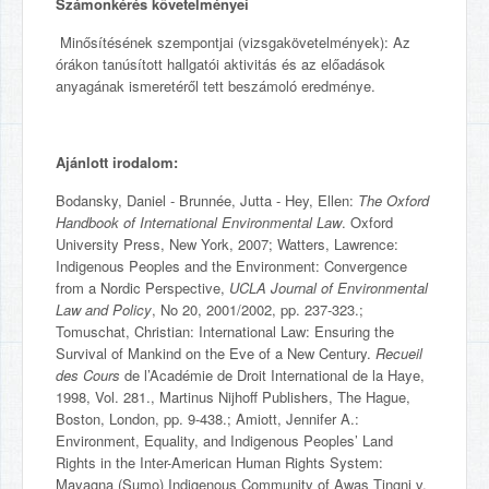
Számonkérés követelményei
Minősítésének szempontjai (vizsgakövetelmények): Az
órákon tanúsított hallgatói aktivitás és az előadások
anyagának ismeretéről tett beszámoló eredménye.
Ajánlott irodalom:
Bodansky, Daniel - Brunnée, Jutta - Hey, Ellen:
The Oxford
Handbook of International Environmental Law
. Oxford
University Press, New York, 2007; Watters, Lawrence:
Indigenous Peoples and the Environment: Convergence
from a Nordic Perspective,
UCLA Journal of Environmental
Law and Policy
, No 20, 2001/2002, pp. 237-323.;
Tomuschat, Christian: International Law: Ensuring the
Survival of Mankind on the Eve of a New Century.
Recueil
des Cours
de l’Académie de Droit International de la Haye,
1998, Vol. 281., Martinus Nijhoff Publishers, The Hague,
Boston, London, pp. 9-438.; Amiott, Jennifer A.:
Environment, Equality, and Indigenous Peoples’ Land
Rights in the Inter-American Human Rights System:
Mayagna (Sumo) Indigenous Community of Awas Tingni v.