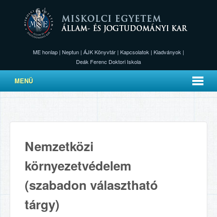
ME honlap
|
Neptun
|
ÁJK Könyvtár
|
Kapcsolatok
|
Kiadványok
|
Deák Ferenc Doktori Iskola
MENÜ
Nemzetközi
környezetvédelem
(szabadon választható
tárgy)