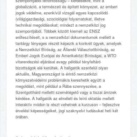
szempontjából létfontosságú – kérdésekre, mint a
globalizáció, a természeti és épített környezet, az emberi
jogok védelme, ezenkívül vizsgál egyes kapcsolódó
(világ)gazdasági, szociológiai folyamatokat, illetve
technikai megoldásokat; mindezt a nemzetközi jog
szempontjából. Többek között kiemeli az ENSZ
erőfeszítéseit, s a nemzetközi dokumentumok mellett a
tantárgy lényeges részét képezik a konkrét ügyek, amelyek
a Nemzetközi Bíróság, az Állandó Választottbíróság, az
Emberi Jogok Európai és Amerikaközi Bíróságai, a WTO
vitarendezési eljárásai avagy például tényfeltáró
bizottságok elé kerültek. A hallgatók ezenfelül olyan
aktuális, Magyarországot is érintő nemzetközi
környezetvédelmi problémákra kereshetik együtt a
megoldást, mint például a Rába szennyezése, a
Szentgotthárd melletti szemétégető vagy a tiszai árvizek
kérdése. A hallgatók az elméleti és leíró oktatás mellett
interaktív módon is részt vehetnek a kurzuson – fejlesztve
érvelési képességeiket, jogi szaknyelvi tudásukat heti két
órában.