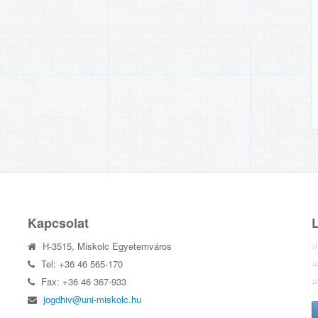
Kapcsolat
H-3515, Miskolc Egyetemváros
Tel: +36 46 565-170
Fax: +36 46 367-933
jogdhiv@uni-miskolc.hu