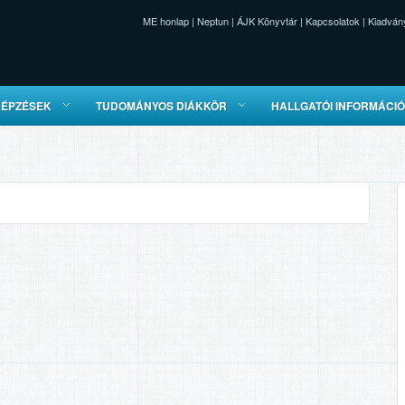
ME honlap
|
Neptun
|
ÁJK Könyvtár
|
Kapcsolatok
|
Kiadván
KÉPZÉSEK
TUDOMÁNYOS DIÁKKÖR
HALLGATÓI INFORMÁCI