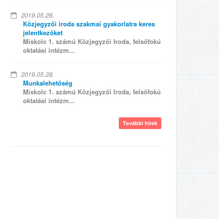
2019.05.28.
Közjegyzői iroda szakmai gyakorlatra keres
jelentkezőket
Miskolc 1. számú Közjegyzői Iroda, felsőfokú
oktatási intézm...
2019.05.28.
Munkalehetőség
Miskolc 1. számú Közjegyzői Iroda, felsőfokú
oktatási intézm...
További hírek