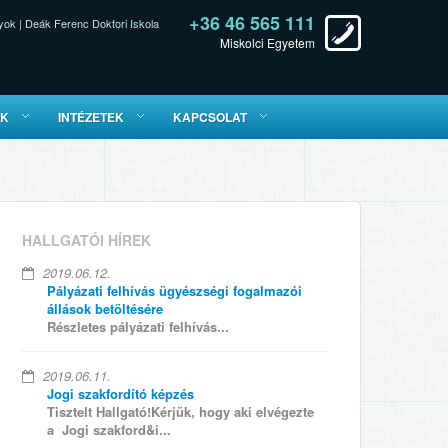
+36 46 565 111
yok
|
Deák Ferenc Doktori Iskola
Miskolci Egyetem
ÓK
INTÉZETEK
KAPCSOLAT
HALLGATÓI HÍREK
2019.06.12.
Pályázati felhívás ügyészségi fogalmazói
állások betöltésére
Részletes pályázati felhívás...
2019.06.11.
Jogi szakfordító képzés
Tisztelt Hallgató!Kérjük, hogy aki elvégezte
a Jogi szakford&i...