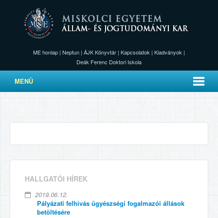
ME honlap
|
Neptun
|
ÁJK Könyvtár
|
Kapcsolatok
|
Kiadványok
|
Deák Ferenc Doktori Iskola
MENÜ
HALLGATÓI HÍREK
2019.06.12.
Pályázati felhívás ügyészségi fogalmazói állások
betöltésére