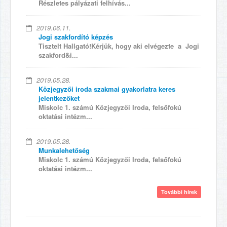
Részletes pályázati felhívás...
2019.06.11.
Jogi szakfordító képzés
Tisztelt Hallgató!Kérjük, hogy aki elvégezte a Jogi
szakford&i...
2019.05.28.
Közjegyzői iroda szakmai gyakorlatra keres
jelentkezőket
Miskolc 1. számú Közjegyzői Iroda, felsőfokú
oktatási intézm...
2019.05.28.
Munkalehetőség
Miskolc 1. számú Közjegyzői Iroda, felsőfokú
oktatási intézm...
További hírek