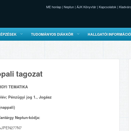
ME honlap
|
Neptun
|
ÁJK Könyvtár
|
Kapcsolatok
|
Kiadván
KÉPZÉSEK
TUDOMÁNYOS DIÁKKÖR
HALLGATÓI INFORMÁCI
pali tagozat
RGYI TEMATIKA
élév; Pénzügyi jog 1., Jogász
(nappali)
Tantárgy Neptun-kódja:
AJPEN277N7