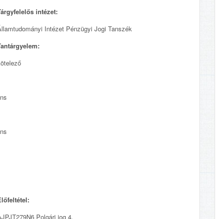
árgyfelelős intézet:
Államtudományi Intézet Pénzügyi Jogi Tanszék
Tantárgyelem:
kötelező
ens
ens
lőfeltétel:
AJPJT279N6 Polgári jog 4.