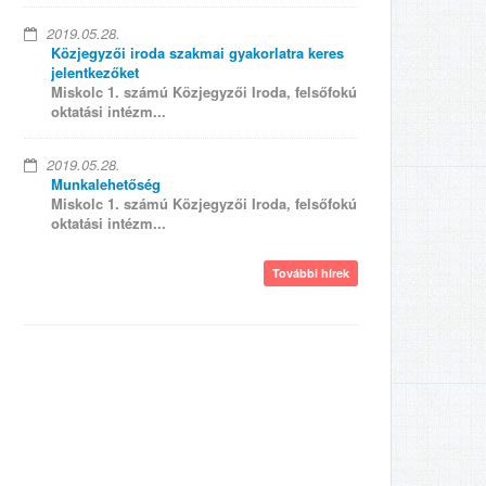
2019.05.28.
Közjegyzői iroda szakmai gyakorlatra keres
jelentkezőket
Miskolc 1. számú Közjegyzői Iroda, felsőfokú
oktatási intézm...
2019.05.28.
Munkalehetőség
Miskolc 1. számú Közjegyzői Iroda, felsőfokú
oktatási intézm...
További hírek