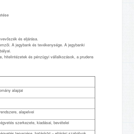
etése
mvevőszék és eljárása.
llemzői. A jegybank és tevékenysége. A jegybanki
bályai.
, hitelintézetek és pénzügyi vállalkozások, a prudens
omány alapjai
dása, rendszere, alapelvei
ségvetés szerkezete, kiadásai, bevételei
ségvetés tervezése, hatásköri – eljárási szabályok