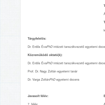
T
Tárgyfelelős:
Dr. Erdős Éva
PhD
intézeti tanszékvezető egyetemi doc
Közreműködő oktató(k):
Dr. Erdős Éva
PhD
intézeti tanszékvezető egyetemi doc
Prof. Dr. Nagy Zoltán egyetemi tanár
Dr. Varga Zoltán
PhD
egyetemi docens
Javasolt félév:
E
7. félév