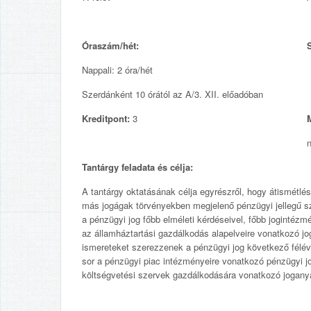
Óraszám/hét:
Nappali: 2 óra/hét
Szerdánként 10 órától az A/3. XII. előadóban
Kreditpont:
3
n
Tantárgy feladata és célja:
A tantárgy oktatásának célja egyrészről, hogy átismétl
más jogágak törvényekben megjelenő pénzügyi jellegű sz
a pénzügyi jog főbb elméleti kérdéseivel, főbb jogintézmé
az államháztartási gazdálkodás alapelveire vonatkozó j
ismereteket szerezzenek a pénzügyi jog következő félé
sor a pénzügyi piac intézményeire vonatkozó pénzügyi j
költségvetési szervek gazdálkodására vonatkozó jogany