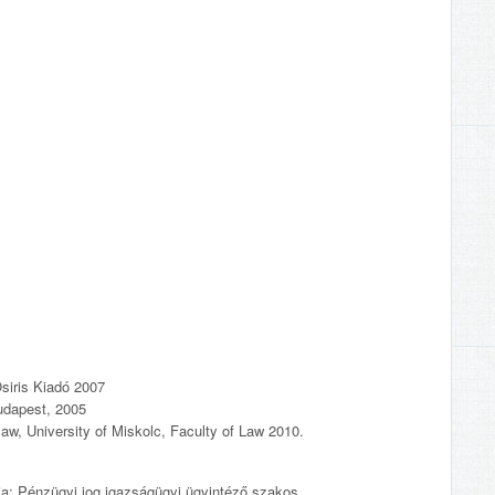
siris Kiadó 2007
udapest, 2005
law, University of Miskolc, Faculty of Law 2010.
ria: Pénzügyi jog igazságügyi ügyintéző szakos