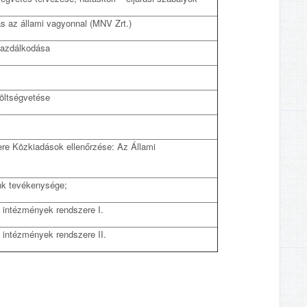
s az állami vagyonnal (MNV Zrt.)
 gazdálkodása
öltségvetése
ai
ere Közkiadások ellenőrzése: Az Állami
bank tevékenysége;
 intézmények rendszere I.
 intézmények rendszere II.