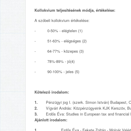
Kollokvium teljesítésének módja, értékelése:
A szóbeli kollokvium értékelése:
- 0-50% - elégtelen (1)
- 51-63% - elégséges (2)
- 64-77% - közepes (3)
- 78%-89% - jó(4)
- 90-100% - jeles (5)
Kötelező irodalom:
1.
Pénzügyi jog I. (szerk. Simon István) Budapest, O
2.
Vígvári András: Közpénzügyeink KJK Kerszöv, B
3.
Erdős Éva: Studies in European tax and financial 
Ajánlott irodalom:
1.
Erdős Éva - Fekete Zoltán - Molnár Valé