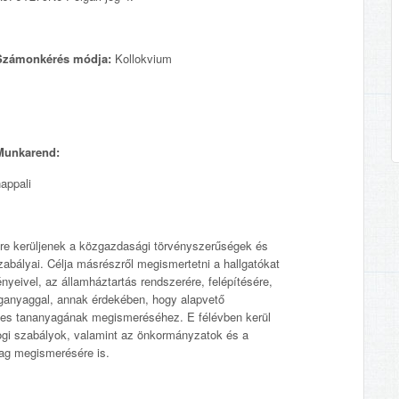
Számonkérés módja:
Kollokvium
Munkarend:
appali
ésre kerüljenek a közgazdasági törvényszerűségek és
abályai. Célja másrészről megismertetni a hallgatókat
nyeivel, az államháztartás rendszerére, felépítésére,
oganyaggal, annak érdekében, hogy alapvető
ves tananyagának megismeréséhez. E félévben kerül
ogi szabályok, valamint az önkormányzatok és a
ag megismerésére is.