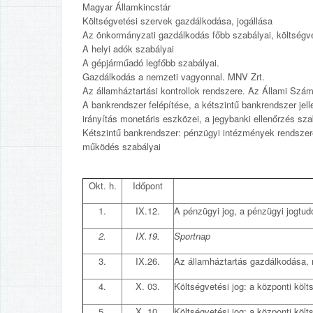
Magyar Államkincstár
Költségvetési szervek gazdálkodása, jogállása
Az önkormányzati gazdálkodás főbb szabályai, költségv
A helyi adók szabályai
A gépjárműadó legfőbb szabályai.
Gazdálkodás a nemzeti vagyonnal. MNV Zrt.
Az államháztartási kontrollok rendszere. Az Állami Szá
A bankrendszer felépítése, a kétszintű bankrendszer je
irányítás monetáris eszközei, a jegybanki ellenőrzés sza
Kétszintű bankrendszer: pénzügyi intézmények rendszere
működés szabályai
Okt. h.
Időpont
1.
IX.12.
A pénzügyi jog, a pénzügyi jogtud
2.
IX.19.
Sportnap
3.
IX.26.
Az államháztartás gazdálko
4.
X. 03.
Költségvetési jog: a központi költ
5.
X. 10.
Költségvetési jog: a központi költ