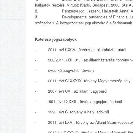
hallgatók részére, Virtuóz Kiadó, Budapest, 2006. (Az 
2.
Pénzügyi jog I. (szerk. Halustyik Anna)
3.
Developmental tendencies of Financial L
században. A közigazgatási jogi alszekció előadásainak
Kötelező jogszabályok
- 2011. évi CXCV. törvény az államháztartásról
- 368/2011. (XII. 31. ) az államháztartási törvény vé
- éves költségvetési törvény
- 2011. évi CLXXXIX. törvény Magyarország helyi ö
- 2007. évi CVI. az állami vagyonról
- 1991. évi LXXXII. törvény a gépjárműadóró
- 1990. évi C. törvény a helyi adókról
- 2011. évi LXVI. törvény az Állami Számvevőszék
- 2013.évi CXXXIX. törvény a Magyar Nemzeti Ban