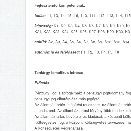
Fejlesztendő kompetenciák:
tudás:
T1, T3, T4, T5, T6, T10, T11, T12, T13, T14, T15
képesség:
K1, K2, K3, K4, K5, K6, K7, K8, K9, K10, K1
K21, K22, K23, K24, K25, K26, K27, K28, K29, K30, K3
attitűd:
A2, A3, A4, A5, A6, A7, A8, A9, A12, A13, A14,
autonómia és felelősség:
F1, F2, F3, F4, F5, F8
Tantárgy tematikus leírása:
Előadás:
Pénzügyi jogi alapfogalmak: a pénzügyi jogtudomány foga
pénzügyi jog elhatárolása más jogágtól
Az államháztartás felépítési rendszere, az államháztartá
alrendszerei. Az államháztartási törvény főbb rendelkezé
Az államháztartás bevételei és kiadásai, a központi költ
Költségvetési jog: a központi költségvetés tervezése, ha
A költségvetés végrehajtása