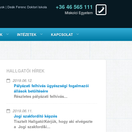
+36 46 565 111
yok
|
Deák Ferenc Doktori Iskola
Miskolci Egyetem
ÓK
INTÉZETEK
KAPCSOLAT
HALLGATÓI HÍREK
2019.06.12.
Pályázati felhívás ügyészségi fogalmazói
állások betöltésére
Részletes pályázati felhívás...
2019.06.11.
Jogi szakfordító képzés
Tisztelt Hallgató!Kérjük, hogy aki elvégezte
a Jogi szakford&i...