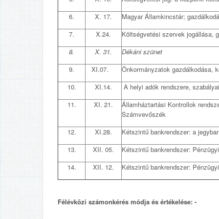
6.
X. 17.
Magyar Államkincstár; gazdálkodá
7.
X.24.
Költségvetési szervek jogállása,
8.
X. 31.
Dékáni szünet
9.
XI.07.
Önkormányzatok gazdálkodása, k
10.
XI.14.
A helyi adók rendszere, szabály
11.
XI. 21.
Államháztartási Kontrollok rendsz
Számvevőszék
12.
XI.28.
Kétszintű bankrendszer: a jegy
13.
XII. 05.
Kétszintű bankrendszer: Pénzügyi
14.
XII. 12.
Kétszintű bankrendszer: Pénzügyi
Félévközi számonkérés módja és értékelése: -