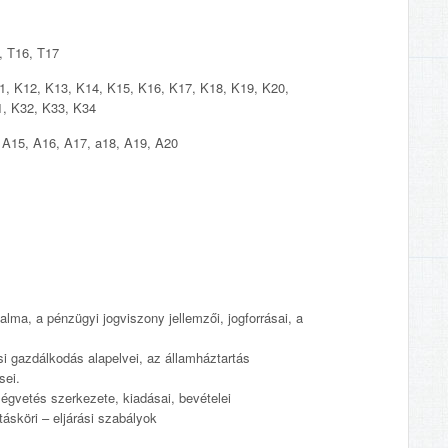
, T16, T17
1, K12, K13, K14, K15, K16, K17, K18, K19, K20,
1, K32, K33, K34
 A15, A16, A17, a18, A19, A20
lma, a pénzügyi jogviszony jellemzői, jogforrásai, a
si gazdálkodás alapelvei, az államháztartás
sei.
ségvetés szerkezete, kiadásai, bevételei
tásköri – eljárási szabályok