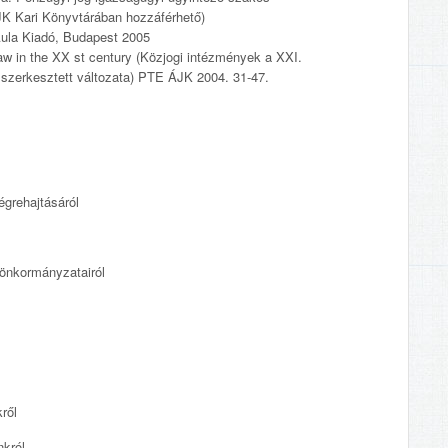
ÁJK Kari Könyvtárában hozzáférhető)
 Aula Kiadó, Budapest 2005
aw in the XX st century (Közjogi intézmények a XXI.
 szerkesztett változata) PTE ÁJK 2004. 31-47.
grehajtásáról
nkormányzatairól
l
ről
król