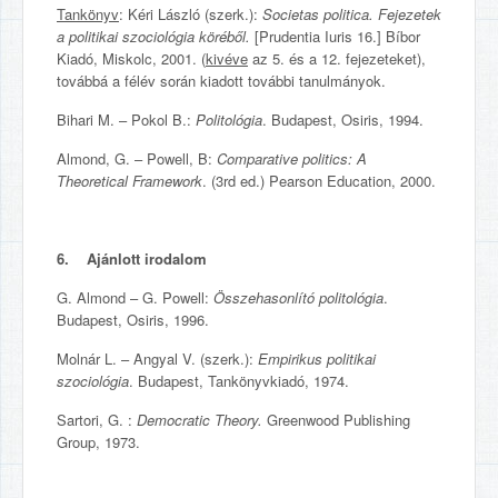
Tankönyv
: Kéri László (szerk.):
Societas politica. Fejezetek
a politikai szociológia köréből.
[Prudentia Iuris 16.] Bíbor
Kiadó, Miskolc, 2001. (
kivéve
az 5. és a 12. fejezeteket),
továbbá a félév során kiadott további tanulmányok.
Bihari M. – Pokol B.:
Politológia
. Budapest, Osiris, 1994.
Almond, G. – Powell, B:
Comparative politics: A
Theoretical Framework
. (3rd ed.) Pearson Education, 2000.
6. Ajánlott irodalom
G. Almond – G. Powell:
Összehasonlító politológia
.
Budapest, Osiris, 1996.
Molnár L. – Angyal V. (szerk.):
Empirikus politikai
szociológia
. Budapest, Tankönyvkiadó, 1974.
Sartori, G. :
Democratic Theory.
Greenwood Publishing
Group, 1973.