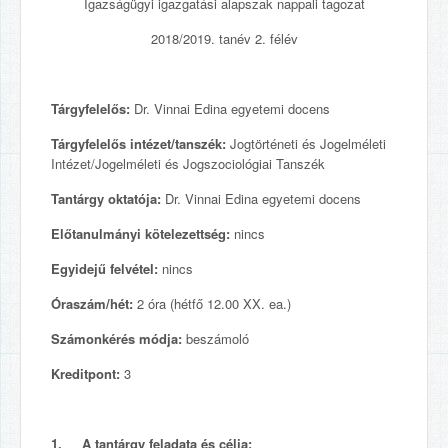
Igazságügyi igazgatási alapszak nappali tagozat
2018/2019. tanév 2. félév
Tárgyfelelős:
Dr. Vinnai Edina egyetemi docens
Tárgyfelelős intézet/tanszék:
Jogtörténeti és Jogelméleti
Intézet/Jogelméleti és Jogszociológiai Tanszék
Tantárgy oktatója:
Dr. Vinnai Edina egyetemi docens
Előtanulmányi kötelezettség:
nincs
Egyidejű felvétel:
nincs
Óraszám/hét:
2 óra (hétfő 12.00 XX. ea.)
Számonkérés módja:
beszámoló
Kreditpont:
3
1. A tantárgy feladata és célja: