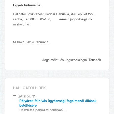
Egyéb tudnivalók:
Hallgatói ügyintézés: Hodosi Gabriella, A/6. épület 222.
szoba, Tel: 0646/565-186, e-mail: joghodos@uni-
miskolc.hu
Miskolc, 2019. február 1.
Jogelméleti és Jogszociológiai Tanszék
HALLGATÓI HÍREK
2019.06.12.
Pályázati felhívás ügyészségi fogalmazói állások
betöltésére
Részletes pályázati felhívás...