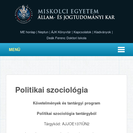
ME honlap
|
Neptun
|
ÁJK Könyvtár
|
Kapcsolatok
|
Kiadványok
|
Deák Ferenc Doktori Iskola
MENÜ
Politikai szociológia
Követelmények és tantárgyi program
Politikai szociológia
tantárgyból
Tárgykód: AJJOE137IÜN2