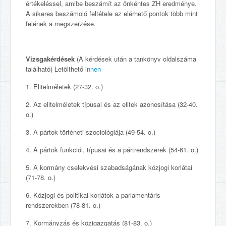
értékeléssel, amibe beszámít az önkéntes ZH eredménye.
A sikeres beszámoló feltétele az elérhető pontok több mint
felének a megszerzése.
Vizsgakérdések
(A kérdések után a tankönyv oldalszáma
található) Letölthető
innen
1. Elitelméletek (27-32. o.)
2. Az elitelméletek típusai és az elitek azonosítása (32-40.
o.)
3. A pártok történeti szociológiája (49-54. o.)
4. A pártok funkciói, típusai és a pártrendszerek (54-61. o.)
5. A kormány cselekvési szabadságának közjogi korlátai
(71-78. o.)
6. Közjogi és politikai korlátok a parlamentáris
rendszerekben (78-81. o.)
7. Kormányzás és közigazgatás (81-83. o.)