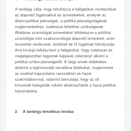
A tantárgy célja, hogy felruházza a hallgatókat mindazokkal
az alapvető fogalmakkal és ismeretekkel, amelyek az
állami-politikai jelenségek, a politika jelenségvilágának
megismeréséhez, tudatossá tételéhez szükségesek.
Általános szociológiai ismereteket feltételezve a politikai
szociológia mint szakszociológia alapvető ismereteit, ezen
ismeretek rendszerét, területeit és fő fogalmait tolmácsolja.
Arra kívánja felkészíteni a hallgatókat, hogy tudatosan és
megalapozottan legyenek képesek véleményt alkotni a
politikai szféra jelenségeiről. A tárgy ennek érdekében
áttekinti a legfontosabb tematikus blokkokat, megismertet
az ezekkel kapcsolatos nemzetközi és hazai
szakirodalommal, valamint bemutatja, hogy az ott
kimunkált kategóriák miként alkalmazhatók a hazai politikai
folyamatokra.
2. A tantárgy tematikus leírása: