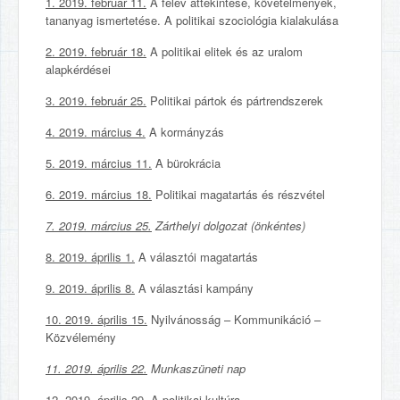
1.
2019. február 11.
A félév áttekintése, követelmények,
tananyag ismertetése. A politikai szociológia kialakulása
2. 2019. február 18.
A politikai elitek és az uralom
alapkérdései
3. 2019. február 25.
Politikai pártok és pártrendszerek
4. 2019. március 4.
A kormányzás
5. 2019. március 11.
A bürokrácia
6. 2019. március 18.
Politikai magatartás és részvétel
7. 2019. március 25.
Zárthelyi dolgozat (önkéntes)
8. 2019. április 1.
A választói magatartás
9. 2019. április 8.
A választási kampány
10. 2019. április 15.
Nyilvánosság – Kommunikáció –
Közvélemény
11. 2019. április 22.
Munkaszüneti nap
12. 2019. április 29.
A politikai kultúra