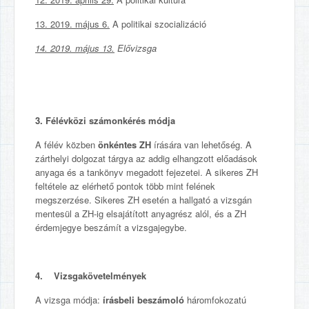
13. 2019. május 6.
A politikai szocializáció
14. 2019. május 13.
Elővizsga
3. Félévközi számonkérés módja
A félév közben
önkéntes ZH
írására van lehetőség. A
zárthelyi dolgozat tárgya az addig elhangzott előadások
anyaga és a tankönyv megadott fejezetei. A sikeres ZH
feltétele az elérhető pontok több mint felének
megszerzése. Sikeres ZH esetén a hallgató a vizsgán
mentesül a ZH-ig elsajátított anyagrész alól, és a ZH
érdemjegye beszámít a vizsgajegybe.
4. Vizsgakövetelmények
A vizsga módja:
írásbeli beszámoló
háromfokozatú