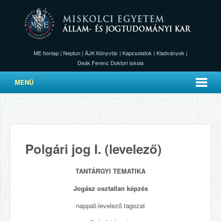
ME honlap
|
Neptun
|
ÁJK Könyvtár
|
Kapcsolatok
|
Kiadványok
|
Deák Ferenc Doktori Iskola
MENÜ
Polgári jog I. (levelező)
TANTÁRGYI TEMATIKA
Jogász osztatlan képzés
nappali-levelező tagozat