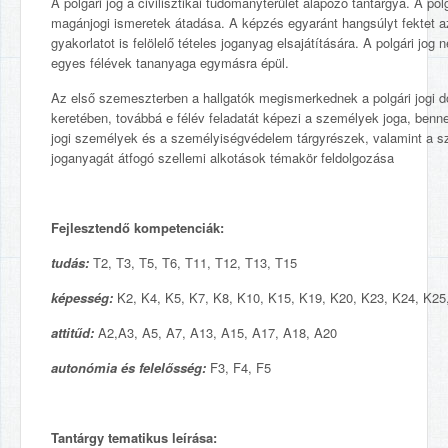
A polgári jog a civilisztikai tudományterület alapozó tantárgya. A pol
magánjogi ismeretek átadása. A képzés egyaránt hangsúlyt fektet az 
gyakorlatot is felölelő tételes joganyag elsajátítására. A polgári jog 
egyes félévek tananyaga egymásra épül.
Az első szemeszterben a hallgatók megismerkednek a polgári jogi do
keretében, továbbá e félév feladatát képezi a személyek joga, ben
jogi személyek és a személyiségvédelem tárgyrészek, valamint a sz
joganyagát átfogó szellemi alkotások témakör feldolgozása
Fejlesztendő kompetenciák:
tudás:
T2, T3, T5, T6, T11, T12, T13, T15
képesség:
K2, K4, K5, K7, K8, K10, K15, K19, K20, K23, K24, K25
attitűd:
A2,A3, A5, A7, A13, A15, A17, A18, A20
autonómia és felelősség:
F3, F4, F5
Tantárgy tematikus leírása: