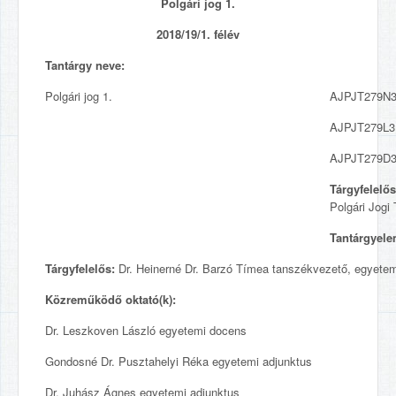
Polgári jog 1.
2018/19/1. félév
Tantárgy neve:
Polgári jog 1.
AJPJT279N3 
AJPJT279L3 
AJPJT279D3 
Tárgyfelelős
Polgári Jogi
Tantárgyele
Tárgyfelelős:
Dr. Heinerné Dr. Barzó Tímea tanszékvezető, egyete
Közreműködő oktató(k):
Dr. Leszkoven László egyetemi docens
Gondosné Dr. Pusztahelyi Réka egyetemi adjunktus
Dr. Juhász Ágnes egyetemi adjunktus