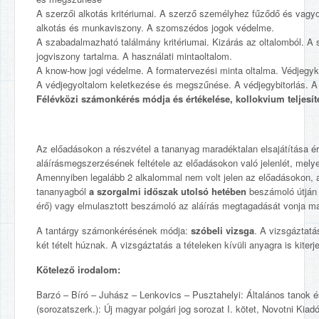
A szerzői alkotás kritériumai. A szerző személyhez fűződő és vagyoni
alkotás és munkaviszony. A szomszédos jogok védelme.
A szabadalmazható találmány kritériumai. Kizárás az oltalomból. A 
jogviszony tartalma. A használati mintaoltalom.
A know-how jogi védelme. A formatervezési minta oltalma. Védjegyk
A védjegyoltalom keletkezése és megszűnése. A védjegybitorlás. A fö
Félévközi számonkérés módja és értékelése, kollokvium teljesí
Az előadásokon a részvétel a tananyag maradéktalan elsajátítása é
aláírásmegszerzésének feltétele az előadásokon való jelenlét, melye
Amennyiben legalább 2 alkalommal nem volt jelen az előadásokon, akk
tananyagból
a
szorgalmi időszak utolsó hetében
beszámoló útján 
érő) vagy elmulasztott beszámoló az aláírás megtagadását vonja m
A tantárgy számonkérésének módja:
szóbeli vizsga
. A vizsgáztatá
két tételt húznak. A vizsgáztatás a tételeken kívüli anyagra is kiterj
Kötelező irodalom:
Barzó – Bíró – Juhász – Lenkovics – Pusztahelyi: Általános tanok 
(sorozatszerk.): Új magyar polgári jog sorozat I. kötet, Novotni Kiad