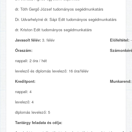
dr. Tóth Gergő József tudományos segédmunkatárs
Dr. Udvarhelyiné dr. Sápi Edit tudományos segédmunkatárs
dr. Kriston Edit tudományos segédmunkatárs
Javasolt félév:
3. félév
Előfeltétel:
-
Óraszám:
Számonkéré
nappali: 2 óra / hét
levelező és diplomás levelező: 16 óra/félév
Kreditpont:
Munkarend:
nappali: 4
levelező: 4
diplomás levelező: 5
Tantárgy feladata és célja: