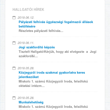
HALLGATÓI HÍREK
2019.06.12.
Pályázati felhívás ügyészségi fogalmazói állások
betöltésére
Részletes pályázati felhívás...
2019.06.11.
Jogi szakfordító képzés
Tisztelt Hallgató!Kérjük, hogy aki elvégezte a Jogi
szakford&i...
2019.05.28.
Közjegyzői iroda szakmai gyakorlatra keres
jelentkezőket
Miskolc 1. számú Közjegyzői Iroda, felsőfokú
oktatási intézm...
2019.05.28.
Munkalehetőség
Miskolc 1. számú Közjegyzői Iroda, felsőfokú