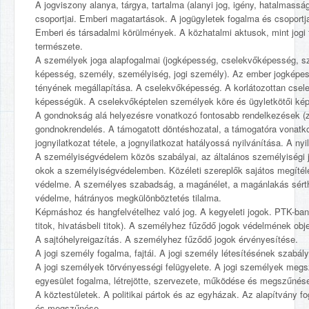
A jogviszony alanya, tárgya, tartalma (alanyi jog, igény, hatalmasság
csoportjai. Emberi magatartások. A jogügyletek fogalma és csoportja
Emberi és társadalmi körülmények. A közhatalmi aktusok, mint jogi 
természete.
A személyek joga alapfogalmai (jogképesség, cselekvőképesség, sz
képesség, személy, személyiség, jogi személy). Az ember jogképess
tényének megállapítása. A cselekvőképesség. A korlátozottan cse
képességük. A cselekvőképtelen személyek köre és ügyletkötői ké
A gondnokság alá helyezésre vonatkozó fontosabb rendelkezések (zá
gondnokrendelés. A támogatott döntéshozatal, a támogatóra vonatk
jognyilatkozat tétele, a jognyilatkozat hatályossá nyilvánítása. A nyi
A személyiségvédelem közös szabályai, az általános személyiségi 
okok a személyiségvédelemben. Közéleti szereplők sajátos megítélé
védelme. A személyes szabadság, a magánélet, a magánlakás sérthe
védelme, hátrányos megkülönböztetés tilalma.
Képmáshoz és hangfelvételhez való jog. A kegyeleti jogok. PTK-ban nev
titok, hivatásbeli titok). A személyhez fűződő jogok védelmének obj
A sajtóhelyreigazítás. A személyhez fűződő jogok érvényesítése.
A jogi személy fogalma, fajtái. A jogi személy létesítésének szabály
A jogi személyek törvényességi felügyelete. A jogi személyek megs
egyesület fogalma, létrejötte, szervezete, működése és megszűnés
A köztestületek. A politikai pártok és az egyházak. Az alapítvány 
és megszűnése