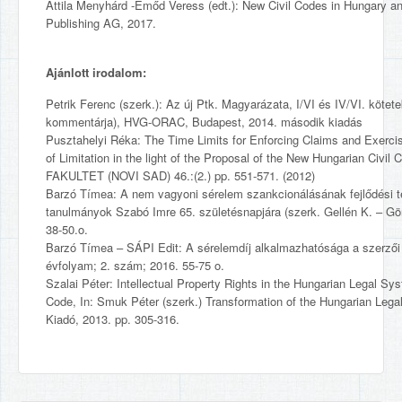
Attila Menyhárd -Emőd Veress (edt.): New Civil Codes in Hungary an
Publishing AG, 2017.
Ajánlott irodalom:
Petrik Ferenc (szerk.): Az új Ptk. Magyarázata, I/VI és IV/VI. kötete
kommentárja), HVG-ORAC, Budapest, 2014. második kiadás
Pusztahelyi Réka: The Time Limits for Enforcing Claims and Exerci
of Limitation in the light of the Proposal of the New Hungarian 
FAKULTET (NOVI SAD) 46.:(2.) pp. 551-571. (2012)
Barzó Tímea: A nem vagyoni sérelem szankcionálásának fejlődési 
tanulmányok Szabó Imre 65. születésnapjára (szerk. Gellén K. – Gör
38-50.o.
Barzó Tímea – SÁPI Edit: A sérelemdíj alkalmazhatósága a szerzői 
évfolyam; 2. szám; 2016. 55-75 o.
Szalai Péter: Intellectual Property Rights in the Hungarian Legal Sy
Code, In: Smuk Péter (szerk.) Transformation of the Hungarian Le
Kiadó, 2013. pp. 305-316.