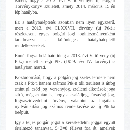
I
smert, hogy a 2013. évi V. törvénnyel új Polgári
Törvénykönyv született, amely 2014. március 15-én
lép hatályba.
Ez a hatálybaléptetés azonban nem ilyen egyszerű,
mert a 2013. évi CLXXVII. törvény (új Ptké.)
részletesen, egyes polgári jogi jogintézményenként
tartalmazza a különleges hatálybaléptető
rendelkezéseket.
Ennél fogva belátható ideig a 2013. évi V. törvény (új
Ptk.) mellett a régi Ptk. (1959. évi IV. törvény) is
hatályban marad.
Köztudomású, hogy a polgári jog széles területe nem
csak a Ptk-t, hanem számos Ptk-n túli területet is átfog
(mint pl. csőd jog, versenyjog, szellemi alkotások joga
stb.), még azután is, hogy a családjog, társasági jog,
fogyasztóvédelmi törvény, valamint az ingatlan-
nyilvántartási jog számos rendelkezése az új Ptk-ba
beépült.
Így a teljes polgári jogot a kereskedelmi joggal együtt
értelmező tananyag, 5+3=8 félévet fog át, amelyek