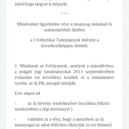
záróvizsga tárgyat is képezik.
* * *
Mindezeket figyelembe véve a tananyag oktatását és
számonkérését illetően
a Civilisztikai Tudományok Intézete a
következőképpen döntött:
1. Mindazok az évfolyamok, amelyek a másodévben,
a polgári jogi tanulmányokat 2013 szeptemberében
(valamint ezt követően) kezdték el a mintatanterv
szerint, az új Ptk anyagát tanulják.
Erre alapot ad
- az új törvény rendelkezésre bocsátása (tükrös
szerkezetben a régi törvénnyel )
- valamint az a tény, hogy a tanszékek az új
tananyagot az adott félévben elkészítik es ezt felmenő