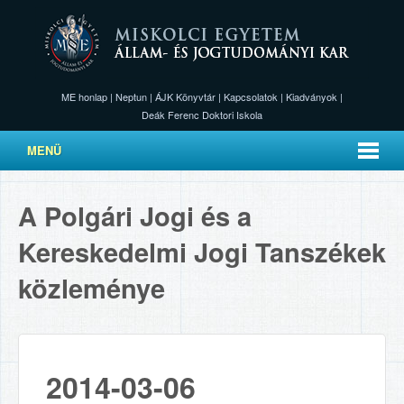
ME honlap
|
Neptun
|
ÁJK Könyvtár
|
Kapcsolatok
|
Kiadványok
|
Deák Ferenc Doktori Iskola
MENÜ
A Polgári Jogi és a
Kereskedelmi Jogi Tanszékek
közleménye
2014-03-06