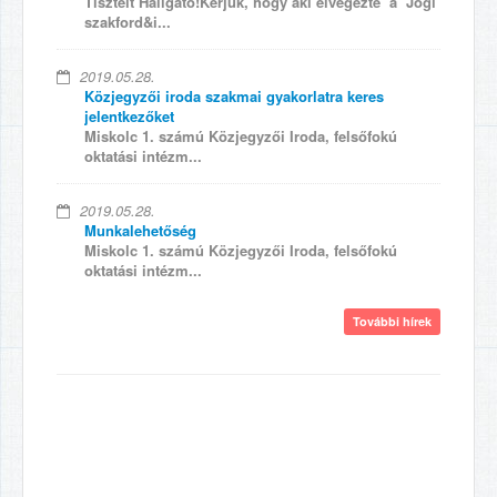
Tisztelt Hallgató!Kérjük, hogy aki elvégezte a Jogi
szakford&i...
2019.05.28.
Közjegyzői iroda szakmai gyakorlatra keres
jelentkezőket
Miskolc 1. számú Közjegyzői Iroda, felsőfokú
oktatási intézm...
2019.05.28.
Munkalehetőség
Miskolc 1. számú Közjegyzői Iroda, felsőfokú
oktatási intézm...
További hírek