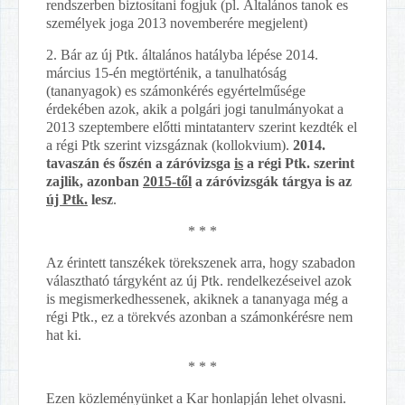
rendszerben biztosítani fogjuk (pl. Általános tanok es
személyek joga 2013 novemberére megjelent)
2. Bár az új Ptk. általános hatályba lépése 2014.
március 15-én megtörténik, a tanulhatóság
(tananyagok) es számonkérés egyértelműsége
érdekében azok, akik a polgári jogi tanulmányokat a
2013 szeptembere előtti mintatanterv szerint kezdték el
a régi Ptk szerint vizsgáznak (kollokvium).
2014.
tavaszán és őszén a záróvizsga
is
a régi Ptk. szerint
zajlik, azonban
2015-től
a záróvizsgák tárgya is az
új Ptk.
lesz
.
* * *
Az érintett tanszékek törekszenek arra, hogy szabadon
választható tárgyként az új Ptk. rendelkezéseivel azok
is megismerkedhessenek, akiknek a tananyaga még a
régi Ptk., ez a törekvés azonban a számonkérésre nem
hat ki.
* * *
Ezen közleményünket a Kar honlapján lehet olvasni.