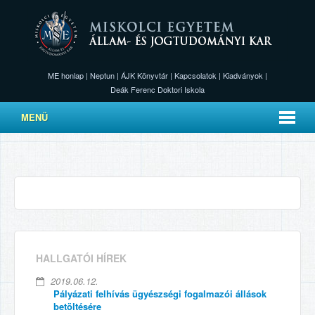
ME honlap
|
Neptun
|
ÁJK Könyvtár
|
Kapcsolatok
|
Kiadványok
|
Deák Ferenc Doktori Iskola
MENÜ
HALLGATÓI HÍREK
2019.06.12.
Pályázati felhívás ügyészségi fogalmazói állások
betöltésére