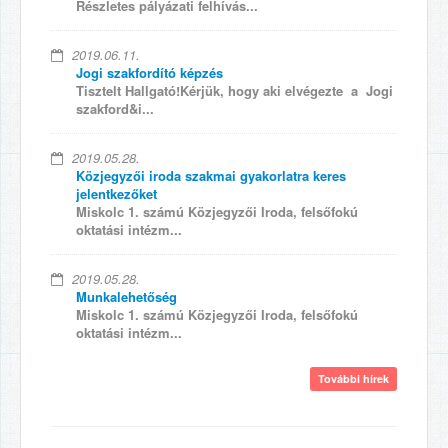
Részletes pályázati felhívás...
2019.06.11.
Jogi szakfordító képzés
Tisztelt Hallgató!Kérjük, hogy aki elvégezte a Jogi
szakford&i...
2019.05.28.
Közjegyzői iroda szakmai gyakorlatra keres
jelentkezőket
Miskolc 1. számú Közjegyzői Iroda, felsőfokú
oktatási intézm...
2019.05.28.
Munkalehetőség
Miskolc 1. számú Közjegyzői Iroda, felsőfokú
oktatási intézm...
További hírek