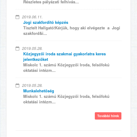
Részletes pályázati felhívás...
2019.06.11.
Jogi szakfordító képzés
Tisztelt Hallgató!Kérjük, hogy aki elvégezte a Jogi
szakford&i...
2019.05.28.
Közjegyzői iroda szakmai gyakorlatra keres
jelentkezőket
Miskolc 1. számú Közjegyzői Iroda, felsőfokú
oktatási intézm...
2019.05.28.
Munkalehetőség
Miskolc 1. számú Közjegyzői Iroda, felsőfokú
oktatási intézm...
További hírek