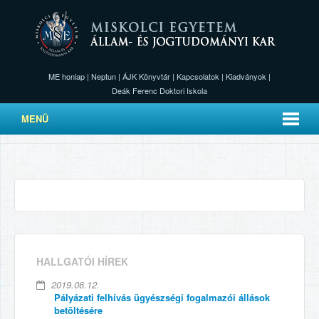
ME honlap
|
Neptun
|
ÁJK Könyvtár
|
Kapcsolatok
|
Kiadványok
|
Deák Ferenc Doktori Iskola
MENÜ
HALLGATÓI HÍREK
2019.06.12.
Pályázati felhívás ügyészségi fogalmazói állások
betöltésére