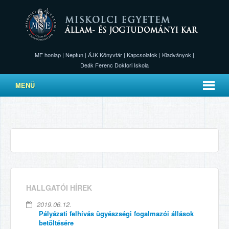
ME honlap
|
Neptun
|
ÁJK Könyvtár
|
Kapcsolatok
|
Kiadványok
|
Deák Ferenc Doktori Iskola
MENÜ
HALLGATÓI HÍREK
2019.06.12.
Pályázati felhívás ügyészségi fogalmazói állások
betöltésére