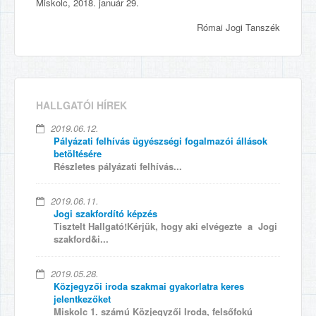
Miskolc, 2018. január 29.
Római Jogi Tanszék
HALLGATÓI HÍREK
2019.06.12.
Pályázati felhívás ügyészségi fogalmazói állások
betöltésére
Részletes pályázati felhívás...
2019.06.11.
Jogi szakfordító képzés
Tisztelt Hallgató!Kérjük, hogy aki elvégezte a Jogi
szakford&i...
2019.05.28.
Közjegyzői iroda szakmai gyakorlatra keres
jelentkezőket
Miskolc 1. számú Közjegyzői Iroda, felsőfokú