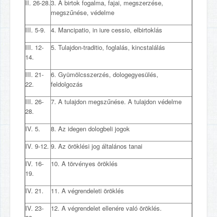
II. 26-28.
3. A birtok fogalma, fajai, megszerzése,
megszűnése, védelme
III. 5-9.
4. Mancipatio, in iure cessio, elbirtoklás
III. 12-
5. Tulajdon-traditio, foglalás, kincstalálás
14.
III. 21-
6. Gyümölcsszerzés, dologegyesülés,
22.
feldolgozás
III. 26-
7. A tulajdon megszűnése. A tulajdon védelme
28.
IV. 5.
8. Az idegen dologbeli jogok
IV. 9-12.
9. Az öröklési jog általános tanai
IV. 16-
10. A törvényes öröklés
19.
IV. 21.
11. A végrendeleti öröklés
IV. 23-
12. A végrendelet ellenére való öröklés.