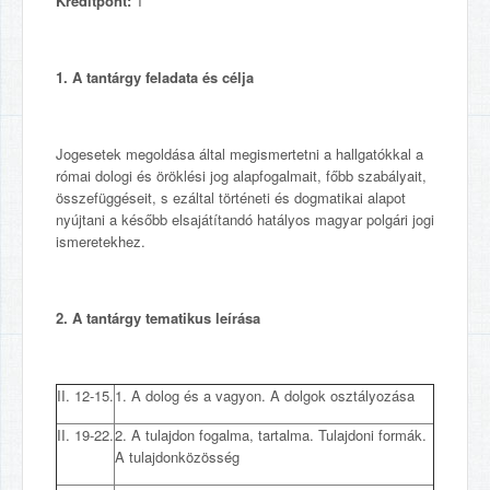
Kreditpont:
1
1. A
tantárgy feladata és célja
Jogesetek megoldása által megismertetni a hallgatókkal a
római dologi és öröklési jog alapfogalmait, főbb szabályait,
összefüggéseit, s ezáltal történeti és dogmatikai alapot
nyújtani a később elsajátítandó hatályos magyar polgári jogi
ismeretekhez.
2. A
tantárgy tematikus leírása
II. 12-15.
1. A dolog és a vagyon. A dolgok osztályozása
II. 19-22.
2. A tulajdon fogalma, tartalma. Tulajdoni formák.
A tulajdonközösség