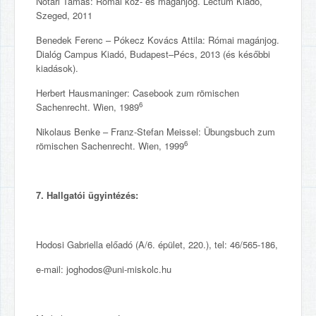
Nótári Tamás: Római köz- és magánjog. Lectum Kiadó,
Szeged, 2011
Benedek Ferenc – Pókecz Kovács Attila: Római magánjog.
Dialóg Campus Kiadó, Budapest–Pécs, 2013 (és későbbi
kiadások).
Herbert Hausmaninger: Casebook zum römischen
6
Sachenrecht. Wien, 1989
Nikolaus Benke – Franz-Stefan Meissel: Übungsbuch zum
6
römischen Sachenrecht. Wien, 1999
7. Hallgatói ügyintézés:
Hodosi Gabriella előadó (A/6. épület, 220.), tel: 46/565-186,
e-mail: joghodos@uni-miskolc.hu