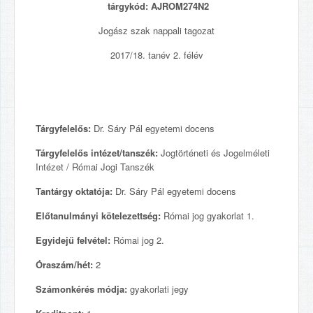
tárgykód: AJROM274N2
Jogász szak nappali tagozat
2017/18. tanév 2. félév
Tárgyfelelős:
Dr. Sáry Pál egyetemi docens
Tárgyfelelős intézet/tanszék:
Jogtörténeti és Jogelméleti
Intézet / Római Jogi Tanszék
Tantárgy oktatója:
Dr. Sáry Pál egyetemi docens
Előtanulmányi kötelezettség:
Római jog gyakorlat 1.
Egyidejű felvétel:
Római jog 2.
Óraszám/hét:
2
Számonkérés módja:
gyakorlati jegy