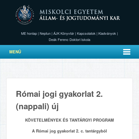
ME honlap
|
Neptun
|
ÁJK Könyvtár
|
Kapcsolatok
|
Kiadványok
|
Deák Ferenc Doktori Iskola
MENÜ
Római jogi gyakorlat 2.
(nappali) új
KÖVETELMÉNYEK ÉS TANTÁRGYI PROGRAM
A Római jog gyakorlat 2. c. tantárgyból