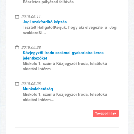
Részletes pályázati felhívás...
2019.06.11.
Jogi szakfordító képzés
Tisztelt Hallgató!Kérjük, hogy aki elvégezte a Jogi
szakford&i...
2019.05.28.
Közjegyzői iroda szakmai gyakorlatra keres
jelentkezőket
Miskolc 1. számú Közjegyzői Iroda, felsőfokú
oktatási intézm...
2019.05.28.
Munkalehetőség
Miskolc 1. számú Közjegyzői Iroda, felsőfokú
oktatási intézm...
További hírek