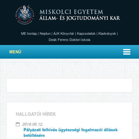
ME honlap
|
Neptun
|
ÁJK Könyvtár
|
Kapcsolatok
|
Kiadványok
|
Deák Ferenc Doktori Iskola
MENÜ
HALLGATÓI HÍREK
2019.06.12.
Pályázati felhívás ügyészségi fogalmazói állások
betöltésére