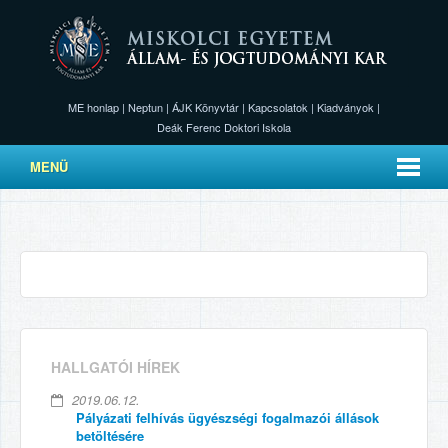
ME honlap
|
Neptun
|
ÁJK Könyvtár
|
Kapcsolatok
|
Kiadványok
|
Deák Ferenc Doktori Iskola
MENÜ
HALLGATÓI HÍREK
2019.06.12.
Pályázati felhívás ügyészségi fogalmazói állások
betöltésére