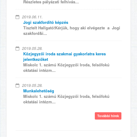
Részletes pályázati felhívás...
2019.06.11.
Jogi szakfordító képzés
Tisztelt Hallgató!Kérjük, hogy aki elvégezte a Jogi
szakford&i...
2019.05.28.
Közjegyzői iroda szakmai gyakorlatra keres
jelentkezőket
Miskolc 1. számú Közjegyzői Iroda, felsőfokú
oktatási intézm...
2019.05.28.
Munkalehetőség
Miskolc 1. számú Közjegyzői Iroda, felsőfokú
oktatási intézm...
További hírek