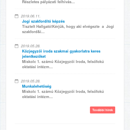
Részletes pályázati felhívás...
2019.06.11.
Jogi szakfordító képzés
Tisztelt Hallgató!Kérjük, hogy aki elvégezte a Jogi
szakford&i...
2019.05.28.
Közjegyzői iroda szakmai gyakorlatra keres
jelentkezőket
Miskolc 1. számú Közjegyzői Iroda, felsőfokú
oktatási intézm...
2019.05.28.
Munkalehetőség
Miskolc 1. számú Közjegyzői Iroda, felsőfokú
oktatási intézm...
További hírek