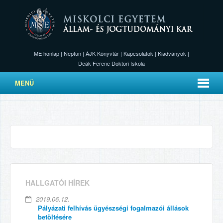
ME honlap
|
Neptun
|
ÁJK Könyvtár
|
Kapcsolatok
|
Kiadványok
|
Deák Ferenc Doktori Iskola
MENÜ
HALLGATÓI HÍREK
2019.06.12.
Pályázati felhívás ügyészségi fogalmazói állások
betöltésére