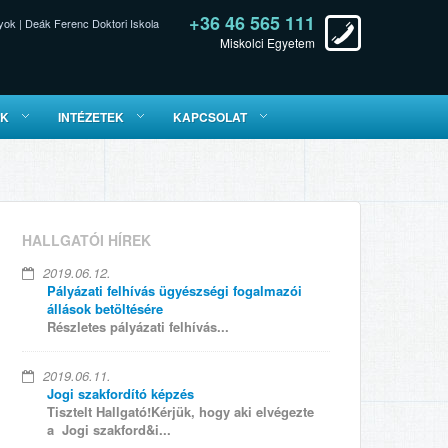
+36 46 565 111
yok
|
Deák Ferenc Doktori Iskola
Miskolci Egyetem
ÓK
INTÉZETEK
KAPCSOLAT
HALLGATÓI HÍREK
2019.06.12.
Pályázati felhívás ügyészségi fogalmazói
állások betöltésére
Részletes pályázati felhívás...
2019.06.11.
Jogi szakfordító képzés
Tisztelt Hallgató!Kérjük, hogy aki elvégezte
a Jogi szakford&i...