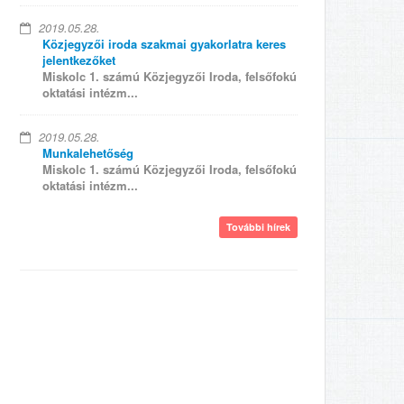
2019.05.28.
Közjegyzői iroda szakmai gyakorlatra keres
jelentkezőket
Miskolc 1. számú Közjegyzői Iroda, felsőfokú
oktatási intézm...
2019.05.28.
Munkalehetőség
Miskolc 1. számú Közjegyzői Iroda, felsőfokú
oktatási intézm...
További hírek