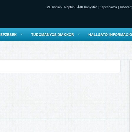
ME honlap
|
Neptun
|
ÁJK Könyvtár
|
Kapcsolatok
|
Kiadván
KÉPZÉSEK
TUDOMÁNYOS DIÁKKÖR
HALLGATÓI INFORMÁCI