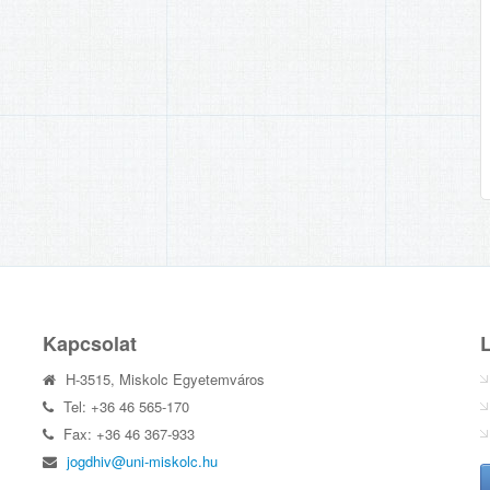
Kapcsolat
H-3515, Miskolc Egyetemváros
Tel: +36 46 565-170
Fax: +36 46 367-933
jogdhiv@uni-miskolc.hu