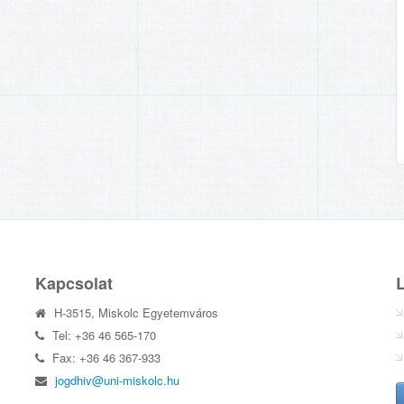
Kapcsolat
H-3515, Miskolc Egyetemváros
Tel: +36 46 565-170
Fax: +36 46 367-933
jogdhiv@uni-miskolc.hu