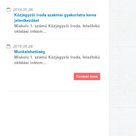
2019.05.28.
Közjegyzői iroda szakmai gyakorlatra keres
jelentkezőket
Miskolc 1. számú Közjegyzői Iroda, felsőfokú
oktatási intézm...
2019.05.28.
Munkalehetőség
Miskolc 1. számú Közjegyzői Iroda, felsőfokú
oktatási intézm...
További hírek