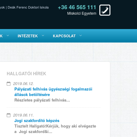
+36 46 565 111
yok
|
Deák Ferenc Doktori Iskola
Miskolci Egyetem
ÓK
INTÉZETEK
KAPCSOLAT
HALLGATÓI HÍREK
2019.06.12.
Pályázati felhívás ügyészségi fogalmazói
állások betöltésére
Részletes pályázati felhívás...
2019.06.11.
Jogi szakfordító képzés
Tisztelt Hallgató!Kérjük, hogy aki elvégezte
a Jogi szakford&i...