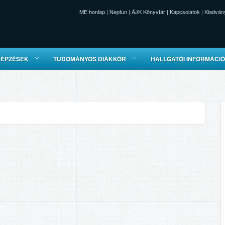
ME honlap
|
Neptun
|
ÁJK Könyvtár
|
Kapcsolatok
|
Kiadván
KÉPZÉSEK
TUDOMÁNYOS DIÁKKÖR
HALLGATÓI INFORMÁCI