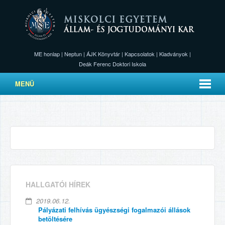
ME honlap
|
Neptun
|
ÁJK Könyvtár
|
Kapcsolatok
|
Kiadványok
|
Deák Ferenc Doktori Iskola
MENÜ
HALLGATÓI HÍREK
2019.06.12.
Pályázati felhívás ügyészségi fogalmazói állások
betöltésére