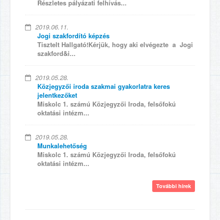
Részletes pályázati felhívás...
2019.06.11.
Jogi szakfordító képzés
Tisztelt Hallgató!Kérjük, hogy aki elvégezte a Jogi
szakford&i...
2019.05.28.
Közjegyzői iroda szakmai gyakorlatra keres
jelentkezőket
Miskolc 1. számú Közjegyzői Iroda, felsőfokú
oktatási intézm...
2019.05.28.
Munkalehetőség
Miskolc 1. számú Közjegyzői Iroda, felsőfokú
oktatási intézm...
További hírek