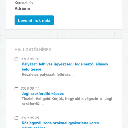
Keresztnév:
Adrienn
HALLGATÓI HÍREK
2019.06.12.
Pályázati felhívás ügyészségi fogalmazói állások
betöltésére
Részletes pályázati felhívás...
2019.06.11.
Jogi szakfordító képzés
Tisztelt Hallgató!Kérjük, hogy aki elvégezte a Jogi
szakford&i...
2019.05.28.
Közjegyzői iroda szakmai gyakorlatra keres
jelentkezőket