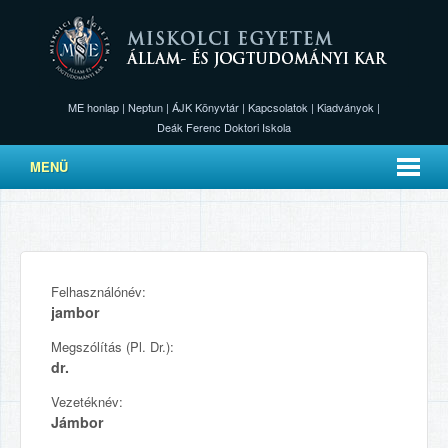
ME honlap
|
Neptun
|
ÁJK Könyvtár
|
Kapcsolatok
|
Kiadványok
|
Deák Ferenc Doktori Iskola
MENÜ
Felhasználónév:
jambor
Megszólítás (Pl. Dr.):
dr.
Vezetéknév:
Jámbor