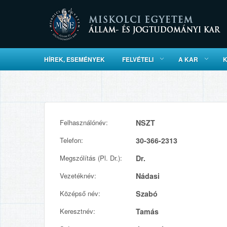
HÍREK, ESEMÉNYEK
FELVÉTELI
A KAR
Felhasználónév:
NSZT
Telefon:
30-366-2313
Megszólítás (Pl. Dr.):
Dr.
Vezetéknév:
Nádasi
Középső név:
Szabó
Keresztnév:
Tamás