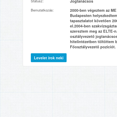
Státusz:
Jogtanácsos
Bemutatkozás:
2000-ben végeztem az ME
Budapesten helyezkedtem 
tapasztalatot követően 20
el.2004-ben szakvizsgázta
szereztem meg az ELTE-n.2
osztályvezető jogtanácsos
hitelintézetben töltöttem
Főosztályvezető poziciót.