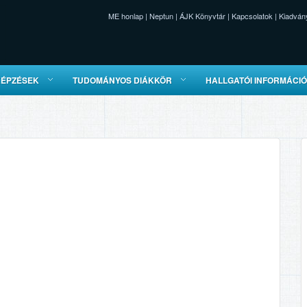
ME honlap
|
Neptun
|
ÁJK Könyvtár
|
Kapcsolatok
|
Kiadván
KÉPZÉSEK
TUDOMÁNYOS DIÁKKÖR
HALLGATÓI INFORMÁCI