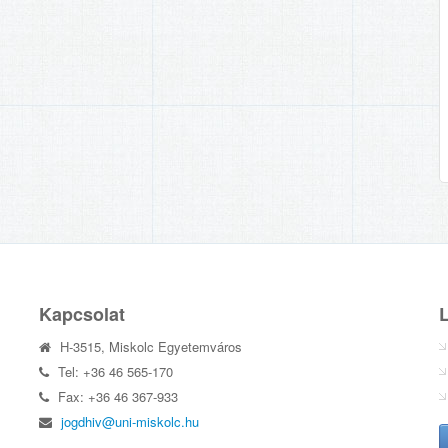
Kapcsolat
H-3515, Miskolc Egyetemváros
Tel: +36 46 565-170
Fax: +36 46 367-933
jogdhiv@uni-miskolc.hu