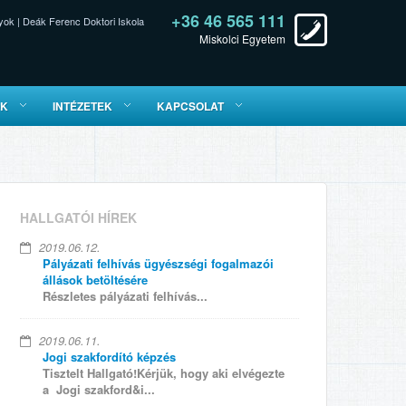
+36 46 565 111
yok
|
Deák Ferenc Doktori Iskola
Miskolci Egyetem
ÓK
INTÉZETEK
KAPCSOLAT
HALLGATÓI HÍREK
2019.06.12.
Pályázati felhívás ügyészségi fogalmazói
állások betöltésére
Részletes pályázati felhívás...
2019.06.11.
Jogi szakfordító képzés
Tisztelt Hallgató!Kérjük, hogy aki elvégezte
a Jogi szakford&i...