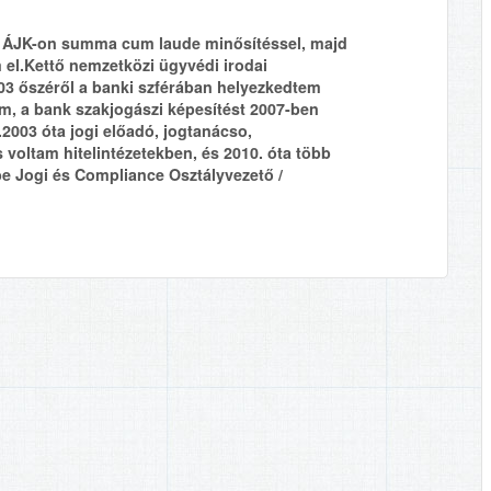
 ÁJK-on summa cum laude minősítéssel, majd
el.Kettő nemzetközi ügyvédi irodai
03 őszéről a banki szférában helyezkedtem
m, a bank szakjogászi képesítést 2007-ben
003 óta jogi előadó, jogtanácso,
 voltam hitelintézetekben, és 2010. óta több
 be Jogi és Compliance Osztályvezető /