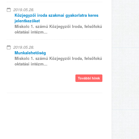
2019.05.28.
Közjegyzői iroda szakmai gyakorlatra keres
jelentkezőket
Miskolc 1. számú Közjegyzői Iroda, felsőfokú
oktatási intézm...
2019.05.28.
Munkalehetőség
Miskolc 1. számú Közjegyzői Iroda, felsőfokú
oktatási intézm...
További hírek