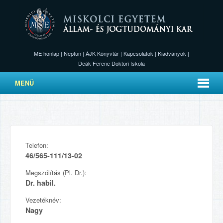
ME honlap
|
Neptun
|
ÁJK Könyvtár
|
Kapcsolatok
|
Kiadványok
|
Deák Ferenc Doktori Iskola
MENÜ
Telefon:
46/565-111/13-02
Megszólítás (Pl. Dr.):
Dr. habil.
Vezetéknév:
Nagy