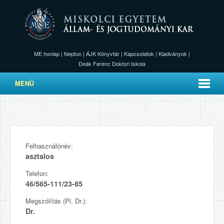
ME honlap
|
Neptun
|
ÁJK Könyvtár
|
Kapcsolatok
|
Kiadványok
|
Deák Ferenc Doktori Iskola
MENÜ
Felhasználónév:
asztalos
Telefon:
46/565-111/23-85
Megszólítás (Pl. Dr.):
Dr.