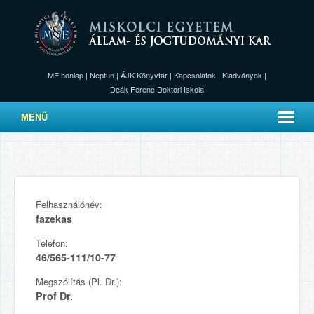
ME honlap
|
Neptun
|
ÁJK Könyvtár
|
Kapcsolatok
|
Kiadványok
|
Deák Ferenc Doktori Iskola
MENÜ
Felhasználónév:
fazekas
Telefon:
46/565-111/10-77
Megszólítás (Pl. Dr.):
Prof Dr.