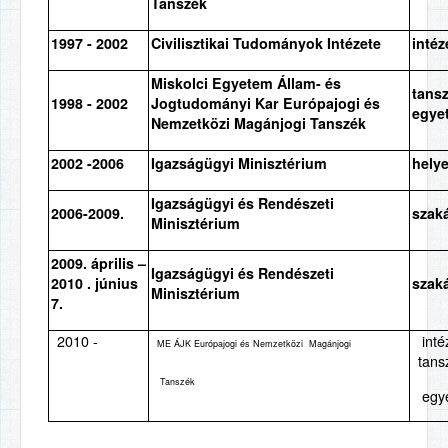
Tanszék
1997 - 2002
Civilisztikai Tudományok Intézete
intéz
Miskolci Egyetem Állam- és
tans
1998 - 2002
Jogtudományi Kar Európajogi és
egye
Nemzetközi Magánjogi Tanszék
2002 -2006
Igazságügyi Minisztérium
helye
Igazságügyi és Rendészeti
2006-2009.
szaká
Minisztérium
2009. április –
Igazságügyi és Rendészeti
2010 . június
szaká
Minisztérium
7.
2010 -
inté
ME ÁJK Európajogi és Nemzetközi Magánjogi
tans
Tanszék
egye