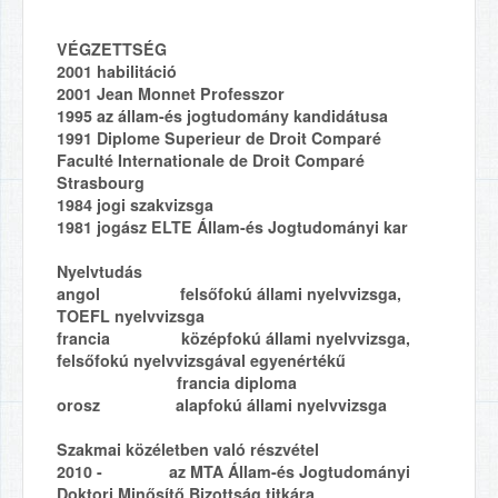
VÉGZETTSÉG
2001 habilitáció
2001 Jean Monnet Professzor
1995 az állam-és jogtudomány kandidátusa
1991 Diplome Superieur de Droit Comparé
Faculté Internationale de Droit Comparé
Strasbourg
1984 jogi szakvizsga
1981 jogász ELTE Állam-és Jogtudományi kar
Nyelvtudás
angol felsőfokú állami nyelvvizsga,
TOEFL nyelvvizsga
francia középfokú állami nyelvvizsga,
felsőfokú nyelvvizsgával egyenértékű
francia diploma
orosz alapfokú állami nyelvvizsga
Szakmai közéletben való részvétel
2010 - az MTA Állam-és Jogtudományi
Doktori Minősítő Bizottság titkára