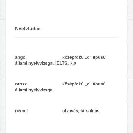
Nyelvtudás
angol középfokú „c” típusú
állami nyelvvizsga; IELTS: 7.0
orosz középfokú „c” típusú
állami nyelvvizsga
német olvasás, társalgás