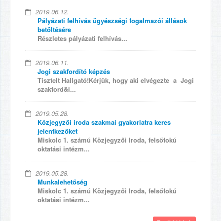
2019.06.12.
Pályázati felhívás ügyészségi fogalmazói állások
betöltésére
Részletes pályázati felhívás...
2019.06.11.
Jogi szakfordító képzés
Tisztelt Hallgató!Kérjük, hogy aki elvégezte a Jogi
szakford&i...
2019.05.28.
Közjegyzői iroda szakmai gyakorlatra keres
jelentkezőket
Miskolc 1. számú Közjegyzői Iroda, felsőfokú
oktatási intézm...
2019.05.28.
Munkalehetőség
Miskolc 1. számú Közjegyzői Iroda, felsőfokú
oktatási intézm...