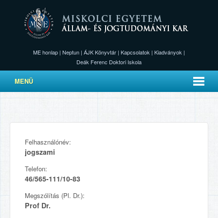
ME honlap
|
Neptun
|
ÁJK Könyvtár
|
Kapcsolatok
|
Kiadványok
|
Deák Ferenc Doktori Iskola
MENÜ
Felhasználónév:
jogszami
Telefon:
46/565-111/10-83
Megszólítás (Pl. Dr.):
Prof Dr.