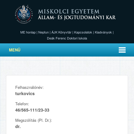
ME honlap
|
Neptun
|
ÁJK Könyvtár
|
Kapcsolatok
|
Kiadványok
|
Deák Ferenc Doktori Iskola
MENÜ
Felhasználónév:
turkovics
Telefon:
46/565-111/23-33
Megszólítás (Pl. Dr.):
dr.