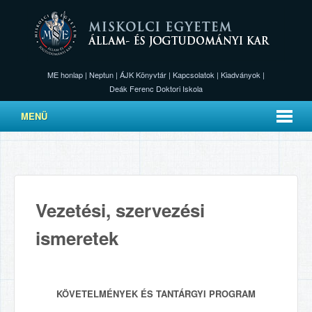
ME honlap
|
Neptun
|
ÁJK Könyvtár
|
Kapcsolatok
|
Kiadványok
|
Deák Ferenc Doktori Iskola
MENÜ
Vezetési, szervezési
ismeretek
KÖVETELMÉNYEK ÉS TANTÁRGYI PROGRAM