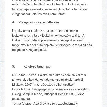
regisztrációval, továbbá az elektronikus leckekönyvbe
történő bejegyzéssel szükséges. A tantárgy bármiféle
elfogadáshoz (aláírás stb.) nem kötött.
4. Vizsgára bocsátás feltételei
Kollokviumot csak az a hallgató tehet, akinek a
leckekönyvét a tárgy leckekönyvi jegyzője aláírta. A
kollokviumra történő jelentkezés a vizsgaidőszakot
megelőző két hét első napjától lehetséges, a tanszék által
megadott vizsganapokra.
5. Kötelező tananyag
Dr. Torma András: Fejezetek a szervezési és vezetési
ismeretek állam-és jogtudományi alapjának köréből
Miskolc, 2007. (+az előadáson elhangzottak)
Horváth Imre: Közigazgatási szervezés- és vezetéstan,
Dialóg Campus Kiadó, Budapest-Pécs 2003. (ISBN:
9639310786)
Torma András: Adalékok a szervezéstudomány