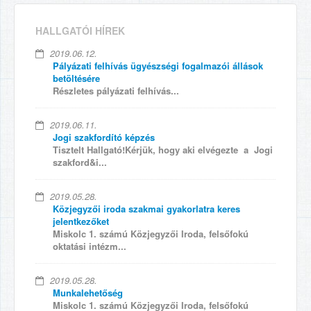
HALLGATÓI HÍREK
2019.06.12.
Pályázati felhívás ügyészségi fogalmazói állások
betöltésére
Részletes pályázati felhívás...
2019.06.11.
Jogi szakfordító képzés
Tisztelt Hallgató!Kérjük, hogy aki elvégezte a Jogi
szakford&i...
2019.05.28.
Közjegyzői iroda szakmai gyakorlatra keres
jelentkezőket
Miskolc 1. számú Közjegyzői Iroda, felsőfokú
oktatási intézm...
2019.05.28.
Munkalehetőség
Miskolc 1. számú Közjegyzői Iroda, felsőfokú