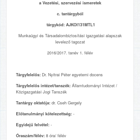
a Vezetési, szervezési ismeretek
c. tantárgyból
tárgykód:
AJKOI131MTL1
Munkaügyi és Társadalombiztosítási igazgatási alapszak
levelező tagozat
2016/2017. tanév 1. félév
Tárgyfelelős:
Dr. Nyitrai Péter egyetemi docens
Tárgyfelelős intézet/tanszék:
Államtudományi Intézet /
Közigazgatási Jogi Tanszék
Tantárgy oktatója:
dr. Cseh Gergely
Előtanulmányi kötelezettség:
-
Egyidejű felvétel:
-
Óraszám/félév:
8 óra/ félév