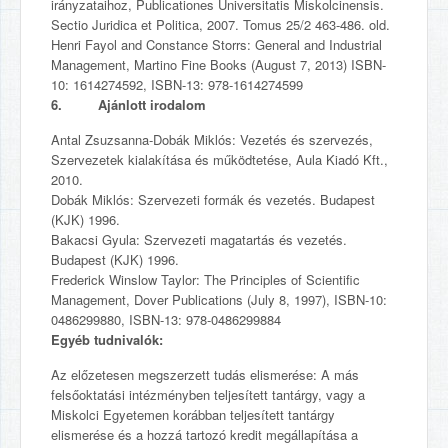
irányzataihoz, Publicationes Universitatis Miskolcinensis.
Sectio Juridica et Politica, 2007. Tomus 25/2 463-486. old.
Henri Fayol and Constance Storrs: General and Industrial
Management, Martino Fine Books (August 7, 2013) ISBN-
10: 1614274592, ISBN-13: 978-1614274599
6. Ajánlott irodalom
Antal Zsuzsanna-Dobák Miklós: Vezetés és szervezés,
Szervezetek kialakítása és működtetése, Aula Kiadó Kft.,
2010.
Dobák Miklós: Szervezeti formák és vezetés. Budapest
(KJK) 1996.
Bakacsi Gyula: Szervezeti magatartás és vezetés.
Budapest (KJK) 1996.
Frederick Winslow Taylor: The Principles of Scientific
Management, Dover Publications (July 8, 1997), ISBN-10:
0486299880, ISBN-13: 978-0486299884
Egyéb tudnivalók:
Az előzetesen megszerzett tudás elismerése: A más
felsőoktatási intézményben teljesített tantárgy, vagy a
Miskolci Egyetemen korábban teljesített tantárgy
elismerése és a hozzá tartozó kredit megállapítása a