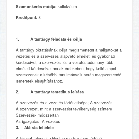
Számonkérés módja:
kollokvium
Kreditpont:
3
1. A tantárgy feladata és célja
A tantárgy oktatásának célja megismertetni a hallgatókat a
vezetés és a szervezés alapvető elméleti és gyakorlati
kérdéseivel, a szervezés- és a vezetéstudomány főbb
elméleti kérdéseivel annak érdekében, hogy kellő alapot
szerezzenek a későbbi tanulmányaik során megszerzendő
ismeretek elsajátításához.
2. A tantárgy tematikus leírása
A szervezés és a vezetés történetisége; A szervezés
A szervezet, mint a szervezési tevékenység színtere
Szervezés- módszertan
Az igazgatás; A vezetés
3. Aláírás feltétele
A tárgyat felvenni a Neptun-rendszerben történő