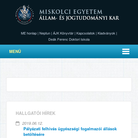
ME honlap
|
Neptun
|
ÁJK Könyvtár
|
Kapcsolatok
|
Kiadványok
|
Deák Ferenc Doktori Iskola
MENÜ
HALLGATÓI HÍREK
2019.06.12.
Pályázati felhívás ügyészségi fogalmazói állások
betöltésére