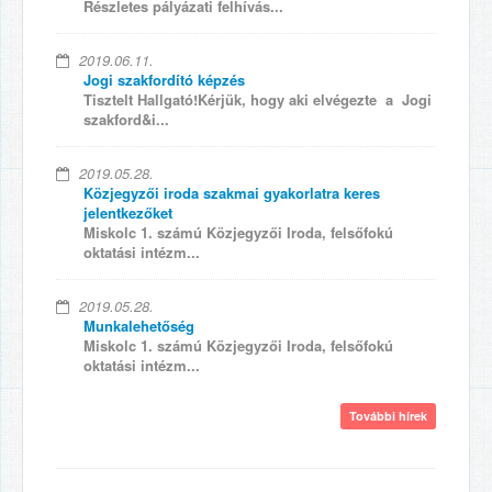
Részletes pályázati felhívás...
2019.06.11.
Jogi szakfordító képzés
Tisztelt Hallgató!Kérjük, hogy aki elvégezte a Jogi
szakford&i...
2019.05.28.
Közjegyzői iroda szakmai gyakorlatra keres
jelentkezőket
Miskolc 1. számú Közjegyzői Iroda, felsőfokú
oktatási intézm...
2019.05.28.
Munkalehetőség
Miskolc 1. számú Közjegyzői Iroda, felsőfokú
oktatási intézm...
További hírek