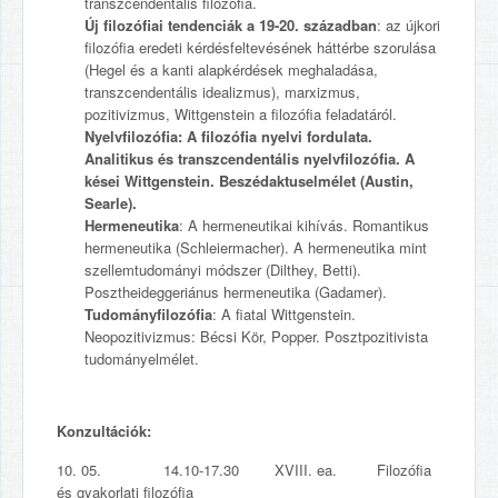
transzcendentális filozófia.
Új filozófiai tendenciák a 19-20. században
: az újkori
filozófia eredeti kérdésfeltevésének háttérbe szorulása
(Hegel és a kanti alapkérdések meghaladása,
transzcendentális idealizmus), marxizmus,
pozitivizmus, Wittgenstein a filozófia feladatáról.
Nyelvfilozófia
: A filozófia nyelvi fordulata.
Analitikus és transzcendentális nyelvfilozófia. A
kései Wittgenstein. Beszédaktuselmélet (Austin,
Searle).
Hermeneutika
: A hermeneutikai kihívás. Romantikus
hermeneutika (Schleiermacher). A hermeneutika mint
szellemtudományi módszer (Dilthey, Betti).
Posztheideggeriánus hermeneutika (Gadamer).
Tudományfilozófia
: A fiatal Wittgenstein.
Neopozitivizmus: Bécsi Kör, Popper. Posztpozitivista
tudományelmélet.
Konzultációk:
10. 05. 14.10-17.30 XVIII. ea. Filozófia
és gyakorlati filozófia