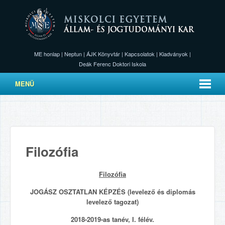
ME honlap
|
Neptun
|
ÁJK Könyvtár
|
Kapcsolatok
|
Kiadványok
|
Deák Ferenc Doktori Iskola
MENÜ
Filozófia
Filozófia
JOGÁSZ OSZTATLAN KÉPZÉS (levelező és diplomás
levelező tagozat)
2018-2019-as tanév, I. félév.