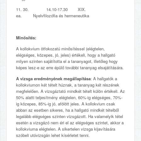
11. 30. 14.10-17.30 XIX.
ea. Nyelvfilozófia és hermeneutika
Minősítés:
A kollokvium ötfokozatú minősítéssel (elégtelen,
elégséges, közepes, jó, jeles) értékeli, hogy a hallgató
milyen szinten sajátította el a tananyagot, illetőleg hogy
képes lesz-e az erre épülő további tananyag elsajátítására.
A vizsga eredményének megállapítása
: A hallgatók a
kollokviumon két tételt húznak, a tananyag két részének
megfelelően. A vizsgáztató mindkét tételt külön értékeli. Az
50% alatti teljesítmény elégtelen, 60%-ig elégséges, 70%-
ig közepes, 85%-ig jó, afölött jeles. A kollokvium csak
abban az esetben sikeres, ha a hallgató mindkét tételből
legalább elégséges szinten vizsgázott. Ha valamelyik tétel
esetén a vizsgázó nem éri el az elégséges szintet, akkor a
kollokviuma elégtelen. A sikertelen vizsga kijavítására
szóbeli utóvizsgán lehet kísérletet tenni.