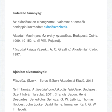
Kötelező tananyag:
Az előadásokon elhangzottak, valamint a tanszék
honlapján közreadott
előadásvázlatok
.
Alasdair MacIntyre:
Az erény nyomában
. Budapest: Osiris,
1999, 19-152. o. (II-VIII. Fejezet).
Filozófiai kalauz
(Szerk.: A. C. Grayling) Akadémiai Kiadó,
1997.
Ajánlott olvasmányok:
Filozófia
. (Szerk.: Boros Gábor) Akadémiai Kiadó, 2013
Nyíri Tamás:
A filozófiai gondolkodás fejlődése
. Budapest:
Szent István Társulat, 2001. (Francis Bacon, René
Descartes, Benedictus Spinoza, G. W. Leibniz, Thomas
Hobbes, John Locke, David Hume, Immanuel Kant, G. W.
F. Hegel).