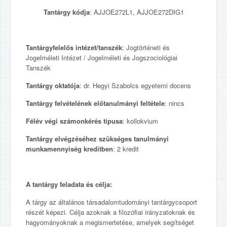
Tantárgy kódja
: AJJOE272L1, AJJOE272DIG1
Tantárgyfelelős intézet/tanszék
: Jogtörténeti és
Jogelméleti Intézet / Jogelméleti és Jogszociológiai
Tanszék
Tantárgy oktatója
: dr. Hegyi Szabolcs egyetemi docens
Tantárgy felvételének előtanulmányi feltétele
: nincs
Félév végi számonkérés típusa
: kollokvium
Tantárgy elvégzéséhez szükséges tanulmányi
munkamennyiség kreditben
: 2 kredit
A tantárgy feladata és célja:
A tárgy az általános társadalomtudományi tantárgycsoport
részét képezi. Célja azoknak a filozófiai irányzatoknak és
hagyományoknak a megismertetése, amelyek segítséget