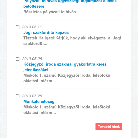
Pályázati felhívás ügyészségi fogalmazói állások
betöltésére
Részletes pályázati felhívás...
2019.06.11.
Jogi szakfordító képzés
Tisztelt Hallgató!Kérjük, hogy aki elvégezte a Jogi
szakford&i...
2019.05.28.
Közjegyzői iroda szakmai gyakorlatra keres
jelentkezőket
Miskolc 1. számú Közjegyzői Iroda, felsőfokú
oktatási intézm...
2019.05.28.
Munkalehetőség
Miskolc 1. számú Közjegyzői Iroda, felsőfokú
oktatási intézm...
További hírek