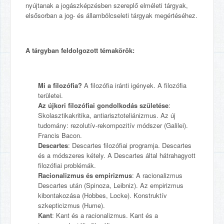
nyújtanak a jogászképzésben szereplő elméleti tárgyak,
elsősorban a jog- és állambölcseleti tárgyak megértéséhez.
A tárgyban feldolgozott témakörök:
Mi a filozófia?
A filozófia iránti igények. A filozófia
területei.
Az újkori filozófiai gondolkodás születése
:
Skolasztikakritika, antiarisztoteliánizmus. Az új
tudomány: rezolutív-rekompozitív módszer (Galilei).
Francis Bacon.
Descartes
: Descartes filozófiai programja. Descartes
és a módszeres kétely. A Descartes által hátrahagyott
filozófiai problémák.
Racionalizmus és empirizmus
: A racionalizmus
Descartes után (Spinoza, Leibniz). Az empirizmus
kibontakozása (Hobbes, Locke). Konstruktív
szkepticizmus (Hume).
Kant
: Kant és a racionalizmus. Kant és a