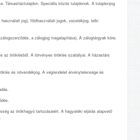
 Társasháztulajdon. Speciális közös tulajdonok. A tulajdonjog
asználati jog), földhasználati jogok, vezetékjog, telki
(zálogszerződés, a zálogjog megalapítása). A zálogtárgyak köre.
s az öröklésből. A törvényes öröklés szabályai. A házastárs
öklés és növendékjog. A végrendelet érvénytelensége és
adás.
ődés.
ség az örökhagyó tartozásaiért. A hagyatéki eljárás alapvető
l.