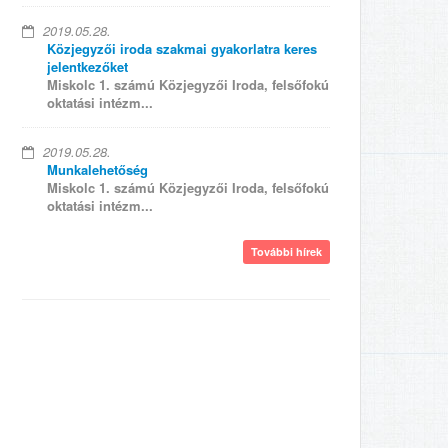
2019.05.28.
Közjegyzői iroda szakmai gyakorlatra keres
jelentkezőket
Miskolc 1. számú Közjegyzői Iroda, felsőfokú
oktatási intézm...
2019.05.28.
Munkalehetőség
Miskolc 1. számú Közjegyzői Iroda, felsőfokú
oktatási intézm...
További hírek