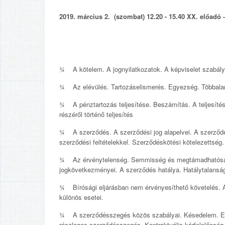
2019. március 2. (szombat) 12.20 - 15.40 XX. előadó –
¾ A kötelem. A jognyilatkozatok. A képviselet szabálya
¾ Az elévülés. Tartozáselismerés. Egyezség. Többalan
¾ A pénztartozás teljesítése. Beszámítás. A teljesítés 
részéről történő teljesítés
¾ A szerződés. A szerződési jog alapelvei. A szerződ
szerződési feltételekkel. Szerződéskötési kötelezettség.
¾ Az érvénytelenség. Semmisség és megtámadhatóság.
jogkövetkezményei. A szerződés hatálya. Hatálytalansá
¾ Bírósági eljárásban nem érvényesíthető követelés. A 
különös esetei.
¾ A szerződésszegés közös szabályai. Késedelem. El
részleges szerződésszegés. Kontraktuális kárfelelősség