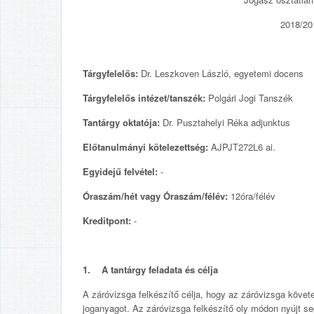
2018/201
Tárgyfelelős:
Dr. Leszkoven László, egyetemi docens
Tárgyfelelős intézet/tanszék:
Polgári Jogi Tanszék
Tantárgy oktatója:
Dr. Pusztahelyi Réka adjunktus
Előtanulmányi kötelezettség:
AJPJT272L6 ai.
Egyidejű felvétel:
-
Óraszám/hét vagy Óraszám/félév:
12óra/félév
Kreditpont:
-
1. A tantárgy feladata és célja
A záróvizsga felkészítő célja, hogy az záróvizsga követe
joganyagot. Az záróvizsga felkészítő oly módon nyújt se