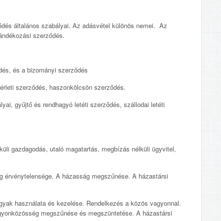
dés általános szabályai. Az adásvétel különös nemei. Az
jándékozási szerződés.
és, és a bizományi szerződés
rleti szerződés, haszonkölcsön szerződés.
ai, gyűjtő és rendhagyó letéti szerződés, szállodai letéti
üli gazdagodás, utaló magatartás, megbízás nélküli ügyvitel,
g érvénytelensége. A házasság megszűnése. A házastársi
yak használata és kezelése. Rendelkezés a közös vagyonnal.
 vagyonközösség megszűnése és megszüntetése. A házastársi