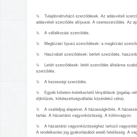
¾ Tulajdonátruházó szerződések. Az adásvételi szerző
adásvételi szerződés altípusai. A csereszerződés. Az a
¾ A vállalkozási szerződés.
¾ Megbízási típusú szerződések: a megbízási szerződ
¾ Használati szerződések: bérleti szerződés, haszonbé
¾ Letéti szerződések: letéti szerződés általános szabály
szerződés.
¾ A kezességi szerződés.
¾ Egyéb kötelem-keletkeztető tényállások (jogalap nélk
díjkitűzés, kötelezettségvállalás közérdekű célra).
¾ A családjog alapelvei. A házasságkötés. A házassá
tartás. A házastársi vagyonközösség. A különvagyon.
¾ A házastársi vagyonközösséghez tartozó vagyontárg
A rendelkezési jog gyakorlásából eredő felelősség. A