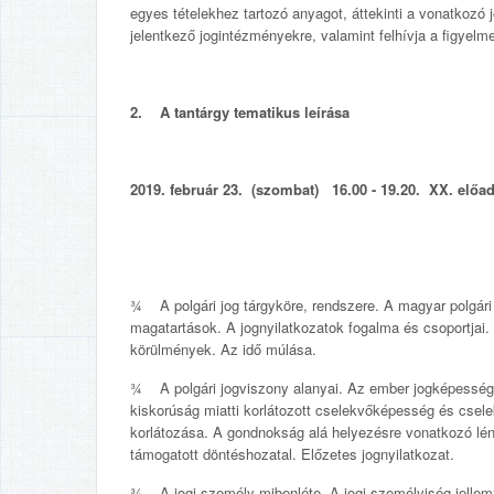
egyes tételekhez tartozó anyagot, áttekinti a vonatkozó
jelentkező jogintézményekre, valamint felhívja a figyel
2. A tantárgy tematikus leírása
2019. február 23. (szombat) 16.00 - 19.20. XX. előad
¾ A polgári jog tárgyköre, rendszere. A magyar polgári j
magatartások. A jognyilatkozatok fogalma és csoportjai.
körülmények. Az idő múlása.
¾ A polgári jogviszony alanyai. Az ember jogképessé
kiskorúság miatti korlátozott cselekvőképesség és cse
korlátozása. A gondnokság alá helyezésre vonatkozó lé
támogatott döntéshozatal. Előzetes jognyilatkozat.
¾ A jogi személy mibenléte. A jogi személyiség jellem