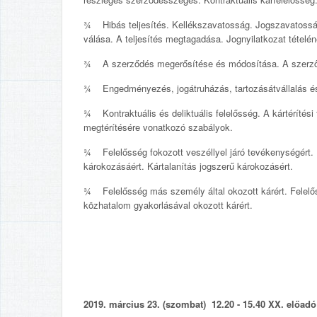
¾ Hibás teljesítés. Kellékszavatosság. Jogszavatosság
válása. A teljesítés megtagadása. Jognyilatkozat tételé
¾ A szerződés megerősítése és módosítása. A szerz
¾ Engedményezés, jogátruházás, tartozásátvállalás é
¾ Kontraktuális és deliktuális felelősség. A kártérítési
megtérítésére vonatkozó szabályok.
¾ Felelősség fokozott veszéllyel járó tevékenységért. F
károkozásáért. Kártalanítás jogszerű károkozásért.
¾ Felelősség más személy által okozott kárért. Felelő
közhatalom gyakorlásával okozott kárért.
2019. március 23. (szombat) 12.20 - 15.40 XX. előadó