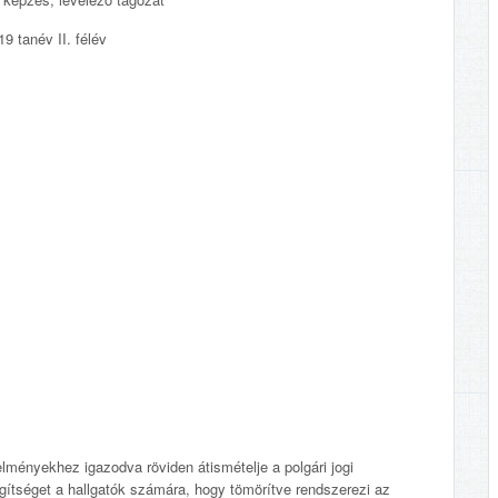
9 tanév II. félév
lményekhez igazodva röviden átismételje a polgári jogi
gítséget a hallgatók számára, hogy tömörítve rendszerezi az