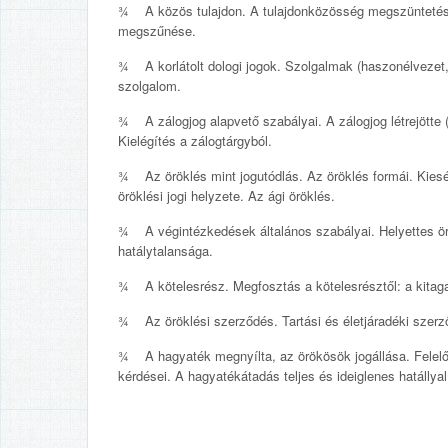
¾ A közös tulajdon. A tulajdonközösség megszüntetése.
megszűnése.
¾ A korlátolt dologi jogok. Szolgalmak (haszonélvezet, h
szolgalom.
¾ A zálogjog alapvető szabályai. A zálogjog létrejötte 
Kielégítés a zálogtárgyból.
¾ Az öröklés mint jogutódlás. Az öröklés formái. Kiesé
öröklési jogi helyzete. Az ági öröklés.
¾ A végintézkedések általános szabályai. Helyettes ör
hatálytalansága.
¾ A kötelesrész. Megfosztás a kötelesrésztől: a kitag
¾ Az öröklési szerződés. Tartási és életjáradéki szerz
¾ A hagyaték megnyílta, az örökösök jogállása. Felelős
kérdései. A hagyatékátadás teljes és ideiglenes hatállya