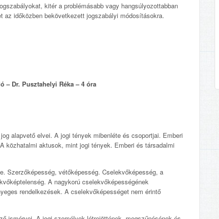
 jogszabályokat, kitér a problémásabb vagy hangsúlyozottabban
met az időközben bekövetkezett jogszabályi módosításokra.
ó – Dr. Pusztahelyi Réka – 4 óra
og alapvető elvei. A jogi tények mibenléte és csoportjai. Emberi
 A közhatalmi aktusok, mint jogi tények. Emberi és társadalmi
ge. Szerzőképesség, vétőképesség. Cselekvőképesség, a
lekvőképtelenség. A nagykorú cselekvőképességének
nyeges rendelkezések. A cselekvőképességet nem érintő
ző ismérvei. A jogi személyek létrejöttének, megszűnésének és