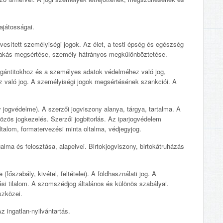
ajátosságai.
esített személyiségi jogok. Az élet, a testi épség és egészség
akás megsértése, személy hátrányos megkülönböztetése.
gántitokhoz és a személyes adatok védelméhez való jog,
z való jog. A személyiségi jogok megsértésének szankciói. A
jogvédelme). A szerzői jogviszony alanya, tárgya, tartalma. A
özös jogkezelés. Szerzői jogbitorlás. Az iparjogvédelem
oltalom, formatervezési minta oltalma, védjegyjog.
lma és felosztása, alapelvei. Birtokjogviszony, birtokátruházás
főszabály, kivétel, feltételei). A földhasználati jog. A
lési tilalom. A szomszédjog általános és különös szabályai.
szközei.
ingatlan-nyilvántartás.