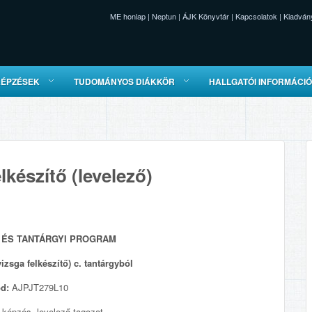
ME honlap
|
Neptun
|
ÁJK Könyvtár
|
Kapcsolatok
|
Kiadván
KÉPZÉSEK
TUDOMÁNYOS DIÁKKÖR
HALLGATÓI INFORMÁCI
lkészítő (levelező)
ÉS TANTÁRGYI PROGRAM
vizsga felkészítő) c. tantárgyból
ód:
AJPJT279L10
 képzés, levelező tagozat