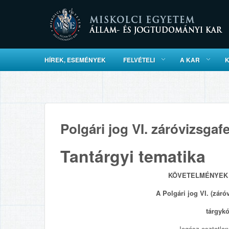
HÍREK, ESEMÉNYEK
FELVÉTELI
A KAR
Polgári jog VI. záróvizsgafe
Tantárgyi tematika
KÖVETELMÉNYEK 
A Polgári jog VI. (záró
tárgyk
Jogász osztatlan