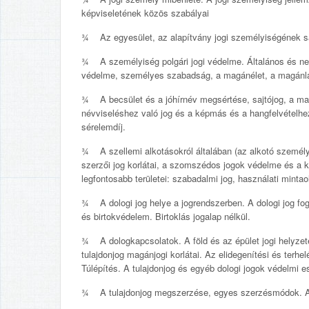
képviseletének közös szabályai
¾ Az egyesület, az alapítvány jogi személyiségének s
¾ A személyiség polgári jogi védelme. Általános és nev
védelme, személyes szabadság, a magánélet, a magánl
¾ A becsület és a jóhírnév megsértése, sajtójog, a ma
névviseléshez való jog és a képmás és a hangfelvételhe
sérelemdíj.
¾ A szellemi alkotásokról általában (az alkotó személy 
szerzői jog korlátai, a szomszédos jogok védelme és a k
legfontosabb területei: szabadalmi jog, használati minta
¾ A dologi jog helye a jogrendszerben. A dologi jog foga
és birtokvédelem. Birtoklás jogalap nélkül.
¾ A dologkapcsolatok. A föld és az épület jogi helyzete (
tulajdonjog magánjogi korlátai. Az elidegenítési és terhe
Túlépítés. A tulajdonjog és egyéb dologi jogok védelmi e
¾ A tulajdonjog megszerzése, egyes szerzésmódok. Az 