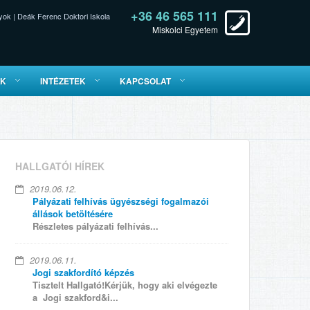
+36 46 565 111
yok
|
Deák Ferenc Doktori Iskola
Miskolci Egyetem
ÓK
INTÉZETEK
KAPCSOLAT
HALLGATÓI HÍREK
2019.06.12.
Pályázati felhívás ügyészségi fogalmazói
állások betöltésére
Részletes pályázati felhívás...
2019.06.11.
Jogi szakfordító képzés
Tisztelt Hallgató!Kérjük, hogy aki elvégezte
a Jogi szakford&i...